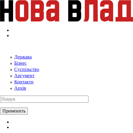
Перейти к основному содержанию
Держава
Бізнес
Суспільство
Аргумент
Контакти
Архів