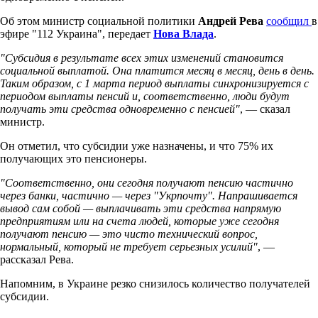
Об этом министр социальной политики
Андрей Рева
сообщил
в
эфире "112 Украина", передает
Нова Влада
.
"Субсидия в результате всех этих изменений становится
социальной выплатой. Она платится месяц в месяц, день в день.
Таким образом, с 1 марта период выплаты синхронизируется с
периодом выплаты пенсий и, соответственно, люди будут
получать эти средства одновременно с пенсией"
, — сказал
министр.
Он отметил, что субсидии уже назначены, и что 75% их
получающих это пенсионеры.
"Соответственно, они сегодня получают пенсию частично
через банки, частично — через "Укрпочту". Напрашивается
вывод сам собой — выплачивать эти средства напрямую
предприятиям или на счета людей, которые уже сегодня
получают пенсию — это чисто технический вопрос,
нормальный, который не требует серьезных усилий"
, —
рассказал Рева.
Напомним, в Украине резко снизилось количество получателей
субсидии.