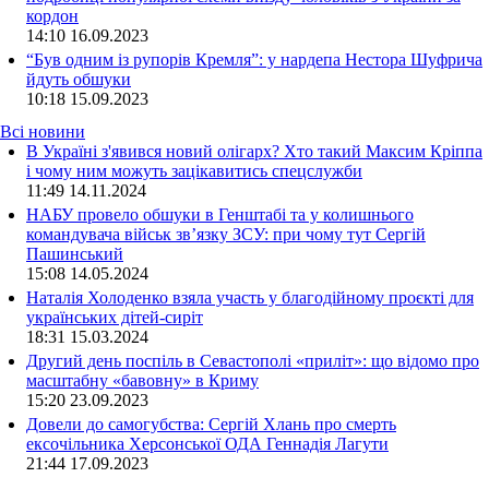
кордон
14:10
16.09.2023
“Був одним із рупорів Кремля”: у нардепа Нестора Шуфрича
йдуть обшуки
10:18
15.09.2023
Всі новини
В Україні з'явився новий олігарх? Хто такий Максим Кріппа
і чому ним можуть зацікавитись спецслужби
11:49 14.11.2024
НАБУ провело обшуки в Генштабі та у колишнього
командувача військ зв’язку ЗСУ: при чому тут Сергій
Пашинський
15:08 14.05.2024
Наталія Холоденко взяла участь у благодійному проєкті для
українських дітей-сиріт
18:31 15.03.2024
Другий день поспіль в Севастополі «приліт»: що відомо про
масштабну «бавовну» в Криму
15:20 23.09.2023
Довели до самогубства: Сергій Хлань про смерть
ексочільника Херсонської ОДА Геннадія Лагути
21:44 17.09.2023