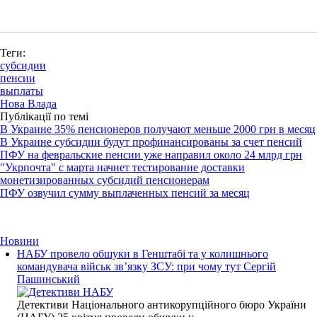
Теги:
субсидии
пенсии
выплаты
Нова Влада
Публікації по темі
В Украине 35% пенсионеров получают меньше 2000 грн в месяц
В Украине субсидии будут профинансированы за счет пенсий
ПФУ на февральские пенсии уже направил около 24 млрд грн
"Укрпочта" с марта начнет тестирование доставки
монетизированных субсидий пенсионерам
ПФУ озвучил сумму выплаченных пенсий за месяц
Новини
НАБУ провело обшуки в Генштабі та у колишнього
командувача військ зв’язку ЗСУ: при чому тут Сергій
Пашинський
Детективи Національного антикорупційного бюро України