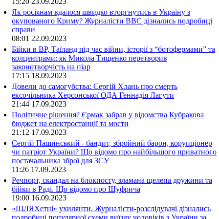
15:20
23.09.2023
Як росіянам вдалося швидко вторгнутись в Україну з
окупованого Криму? Журналісти ВВС дізнались подробиці
справи
08:01
22.09.2023
Бійки в ВР, Таїланд під час війни, історії з “ботофермами” та
колцентрами: як Микола Тищенко перетворив
законотворчість на піар
17:15
18.09.2023
Довели до самогубства: Сергій Хлань про смерть
ексочільника Херсонської ОДА Геннадія Лагути
21:44
17.09.2023
Політичне рішення? Єрмак забрав у відомства Кубракова
бюджет на електростанції та мости
21:12
17.09.2023
Сергій Пашинський - бандит, збройний барон, корупціонер
чи патріот України? Що відомо про найбільшого приватного
постачальника зброї для ЗСУ
11:26
17.09.2023
Речпорт, скандал на блокпосту, зламана щелепа дружини та
бійки в Раді. Що відомо про Шуфрича
19:00
16.09.2023
«ШЛЯХетні» ухилянти. Журналісти-розслідувачі дізнались
подробиці популярної схеми виїзду чоловіків з України за