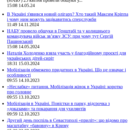
(НАБУ) 25 квітня провели обшуки у...
15:08
14.05.24
В Україні з'явився новий олігарх? Хто такий Максим Кріппа
і чому ним можуть зацікавитись спецслужби
11:49
14.11.2024
НАБУ провело обшуки в Генштабі та у колишнього
командувача військ зв’язку ЗСУ: при чому тут Сергій
Пашинський
15:08
14.05.2024
Наталія Холоденко взяла участь у благодійному проєкті для
українських дітей-сиріт
18:31
15.03.2024
Мобілізація обмежено придатних в Україні. Що це означає і
особливості
09:55
14.10.2023
«Неслабке» питання. Мобілізація жінок в Україні: коротко
про головне
09:55
13.10.2023
Мобілізація в Україні. Повістки в парку, відсрочка з
«доказами» та покарання для ухилянтів
09:59
12.10.2023
Другий день поспіль в Севастополі «приліт»: що відомо про
масштабну «бавовну» в Криму