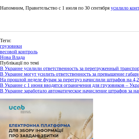
Напомним, Правительство с 1 июля по 30 сентября
усилило конт
Теги:
грузовики
весовой контроль
Нова Влада
Публікації по темі
В Украине усилили ответственность за перегруженный транспо
В Украине могут усилить ответственность за превышение габар
На прошлой неделе фурам за перегруз начислили штрафов на 4,2
В Украине с 1 июня вводятся ограничения для грузовиков – Укр
В Украине заработало автоматическое начисление штрафов за н