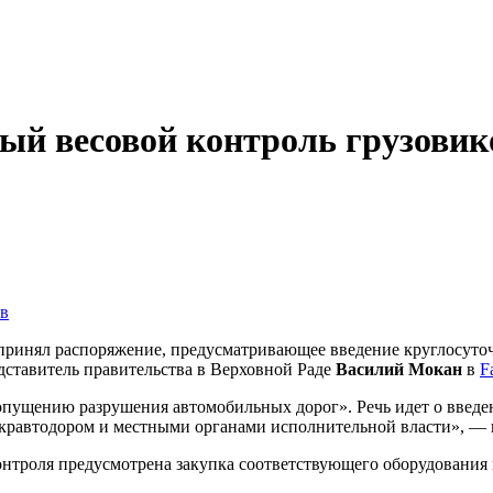
ый весовой контроль грузовик
принял распоряжение, предусматривающее введение круглосуточ
ставитель правительства в Верховной Раде
Василий Мокан
в
F
пущению разрушения автомобильных дорог». Речь идет о введен
кравтодором и местными органами исполнительной власти», — 
контроля предусмотрена закупка соответствующего оборудовани