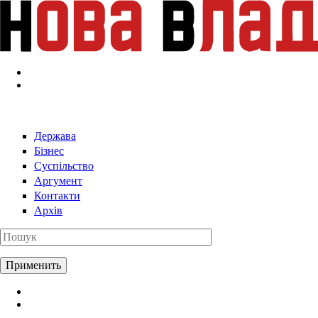
Перейти к основному содержанию
Держава
Бізнес
Суспільство
Аргумент
Контакти
Архів