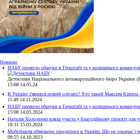
Новини
НАБУ провело обшуки в Генштабі та у колишнього командува
Детективи Національного антикорупційного бюро України (Н
15:08
14.05.24
В Україні з'явився новий олігарх? Хто такий Максим Кріппа
11:49
14.11.2024
НАБУ провело обшуки в Генштабі та у колишнього командува
15:08
14.05.2024
Наталія Холоденко взяла участь у благодійному проєкті для у
18:31
15.03.2024
Мобілізація обмежено придатних в Україні. Що це означає і 
09:55
14.10.2023