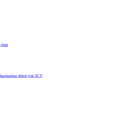
 піар
ачальника зброї для ЗСУ