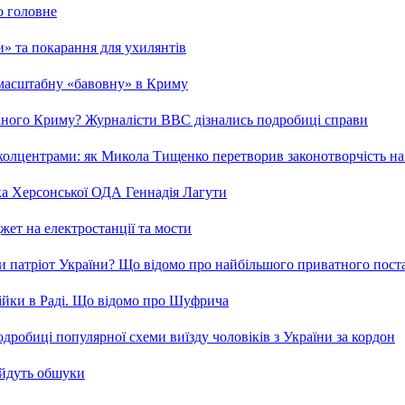
о головне
ми» та покарання для ухилянтів
 масштабну «бавовну» в Криму
ваного Криму? Журналісти ВВС дізнались подробиці справи
та колцентрами: як Микола Тищенко перетворив законотворчість на
ка Херсонської ОДА Геннадія Лагути
ет на електростанції та мости
и патріот України? Що відомо про найбільшого приватного пост
бійки в Раді. Що відомо про Шуфрича
робиці популярної схеми виїзду чоловіків з України за кордон
 йдуть обшуки