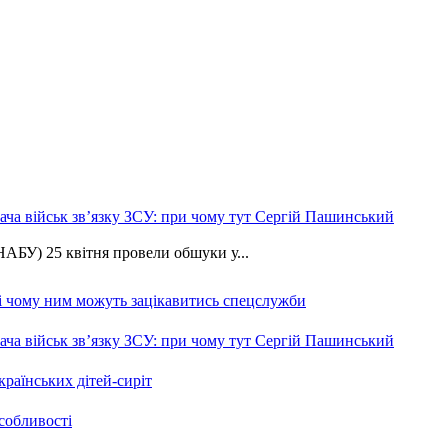
ча військ зв’язку ЗСУ: при чому тут Сергій Пашинський
АБУ) 25 квітня провели обшуки у...
 і чому ним можуть зацікавитись спецслужби
ча військ зв’язку ЗСУ: при чому тут Сергій Пашинський
країнських дітей-сиріт
особливості