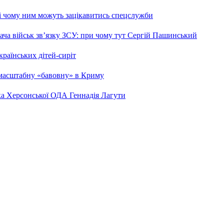
 і чому ним можуть зацікавитись спецслужби
ча військ зв’язку ЗСУ: при чому тут Сергій Пашинський
країнських дітей-сиріт
 масштабну «бавовну» в Криму
ка Херсонської ОДА Геннадія Лагути