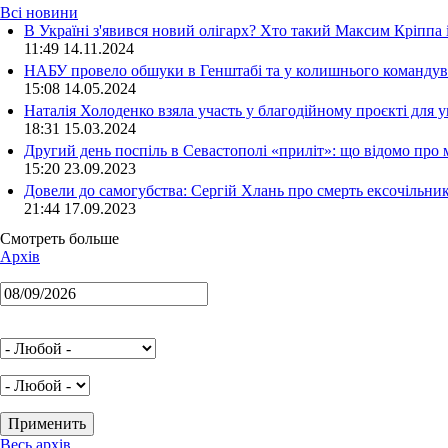
Всі новини
В Україні з'явився новий олігарх? Хто такий Максим Кріппа
11:49 14.11.2024
НАБУ провело обшуки в Генштабі та у колишнього командува
15:08 14.05.2024
Наталія Холоденко взяла участь у благодійному проєкті для у
18:31 15.03.2024
Другий день поспіль в Севастополі «приліт»: що відомо про
15:20 23.09.2023
Довели до самогубства: Сергій Хлань про смерть ексочільни
21:44 17.09.2023
Смотреть больше
Архів
Весь архів