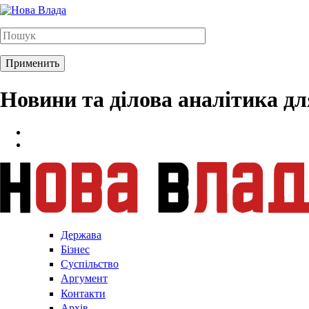
Новини та ділова аналітика д
Держава
Бізнес
Суспільство
Аргумент
Контакти
Архів