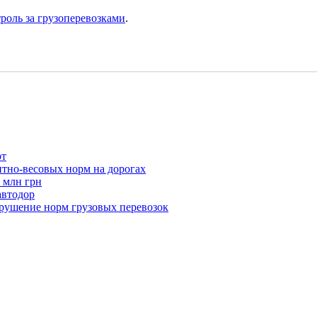
роль за грузоперевозками
.
рт
итно-весовых норм на дорогах
 млн грн
автодор
арушение норм грузовых перевозок