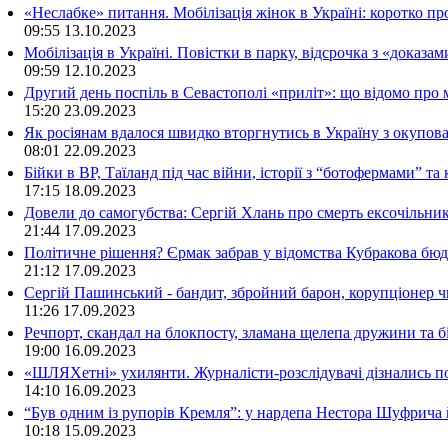
«Неслабке» питання. Мобілізація жінок в Україні: коротко пр
09:55
13.10.2023
Мобілізація в Україні. Повістки в парку, відсрочка з «доказа
09:59
12.10.2023
Другий день поспіль в Севастополі «приліт»: що відомо про
15:20
23.09.2023
Як росіянам вдалося швидко вторгнутись в Україну з окупо
08:01
22.09.2023
Бійки в ВР, Таїланд під час війни, історії з “ботофермами” 
17:15
18.09.2023
Довели до самогубства: Сергій Хлань про смерть ексочільни
21:44
17.09.2023
Політичне рішення? Єрмак забрав у відомства Кубракова бюдж
21:12
17.09.2023
Сергій Пашинський - бандит, збройний барон, корупціонер ч
11:26
17.09.2023
Речпорт, скандал на блокпосту, зламана щелепа дружини та 
19:00
16.09.2023
«ШЛЯХетні» ухилянти. Журналісти-розслідувачі дізнались под
14:10
16.09.2023
“Був одним із рупорів Кремля”: у нардепа Нестора Шуфрича
10:18
15.09.2023