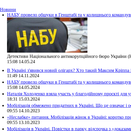
Новини
НАБУ провело обшуки в Генштабі та у колишнього командува
Детективи Національного антикорупційного бюро України (Н
15:08
14.05.24
В Україні з'явився новий олігарх? Хто такий Максим Кріппа
11:49
14.11.2024
НАБУ провело обшуки в Генштабі та у колишнього командува
15:08
14.05.2024
Наталія Холоденко взяла участь у благодійному проєкті для у
18:31
15.03.2024
Мобілізація обмежено придатних в Україні. Що це означає і 
09:55
14.10.2023
«Неслабке» питання. Мобілізація жінок в Україні: коротко пр
09:55
13.10.2023
Мобілізація в Україні. Повістки в парку, відсрочка з «доказа