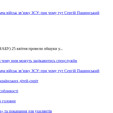
ча військ зв’язку ЗСУ: при чому тут Сергій Пашинський
АБУ) 25 квітня провели обшуки у...
 і чому ним можуть зацікавитись спецслужби
ча військ зв’язку ЗСУ: при чому тут Сергій Пашинський
країнських дітей-сиріт
особливості
о головне
ми» та покарання для ухилянтів