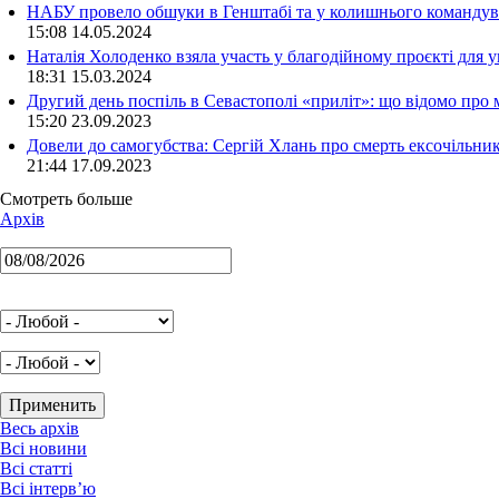
НАБУ провело обшуки в Генштабі та у колишнього командува
15:08 14.05.2024
Наталія Холоденко взяла участь у благодійному проєкті для у
18:31 15.03.2024
Другий день поспіль в Севастополі «приліт»: що відомо про
15:20 23.09.2023
Довели до самогубства: Сергій Хлань про смерть ексочільни
21:44 17.09.2023
Смотреть больше
Архів
Весь архів
Всі новини
Всі статті
Всі інтерв’ю