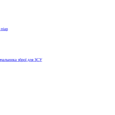
 піар
ачальника зброї для ЗСУ