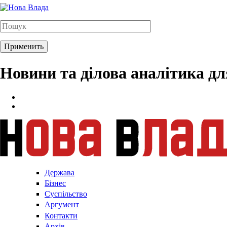
Новини та ділова аналітика д
Держава
Бізнес
Суспільство
Аргумент
Контакти
Архів