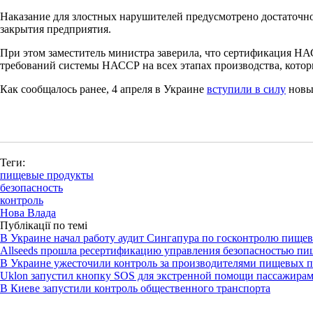
Наказание для злостных нарушителей предусмотрено достаточно
закрытия предприятия.
При этом заместитель министра заверила, что сертификация НАС
требований системы НАССР на всех этапах производства, котор
Как сообщалось ранее, 4 апреля в Украине
вступили в силу
новые
Теги:
пищевые продукты
безопасность
контроль
Нова Влада
Публікації по темі
В Украине начал работу аудит Сингапура по госконтролю пище
Allseeds прошла ресертификацию управления безопасностью пи
В Украине ужесточили контроль за производителями пищевых 
Uklon запустил кнопку SOS для экстренной помощи пассажира
В Киеве запустили контроль общественного транспорта