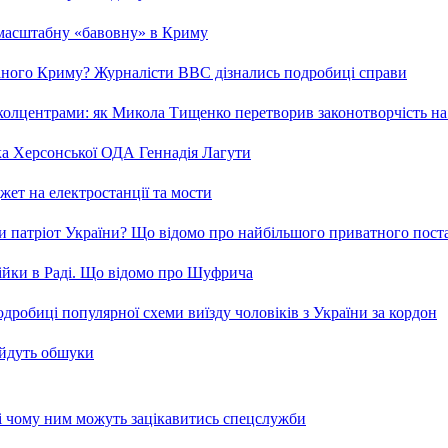
 масштабну «бавовну» в Криму
ваного Криму? Журналісти ВВС дізнались подробиці справи
та колцентрами: як Микола Тищенко перетворив законотворчість на
ка Херсонської ОДА Геннадія Лагути
ет на електростанції та мости
и патріот України? Що відомо про найбільшого приватного пост
бійки в Раді. Що відомо про Шуфрича
робиці популярної схеми виїзду чоловіків з України за кордон
 йдуть обшуки
 і чому ним можуть зацікавитись спецслужби