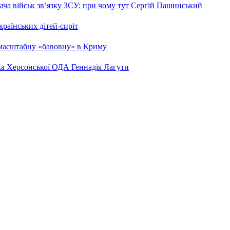
ча військ зв’язку ЗСУ: при чому тут Сергій Пашинський
країнських дітей-сиріт
 масштабну «бавовну» в Криму
ка Херсонської ОДА Геннадія Лагути