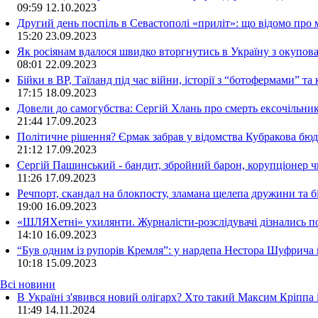
09:59
12.10.2023
Другий день поспіль в Севастополі «приліт»: що відомо про
15:20
23.09.2023
Як росіянам вдалося швидко вторгнутись в Україну з окупо
08:01
22.09.2023
Бійки в ВР, Таїланд під час війни, історії з “ботофермами” 
17:15
18.09.2023
Довели до самогубства: Сергій Хлань про смерть ексочільни
21:44
17.09.2023
Політичне рішення? Єрмак забрав у відомства Кубракова бюдж
21:12
17.09.2023
Сергій Пашинський - бандит, збройний барон, корупціонер ч
11:26
17.09.2023
Речпорт, скандал на блокпосту, зламана щелепа дружини та 
19:00
16.09.2023
«ШЛЯХетні» ухилянти. Журналісти-розслідувачі дізнались под
14:10
16.09.2023
“Був одним із рупорів Кремля”: у нардепа Нестора Шуфрича
10:18
15.09.2023
Всі новини
В Україні з'явився новий олігарх? Хто такий Максим Кріппа
11:49 14.11.2024