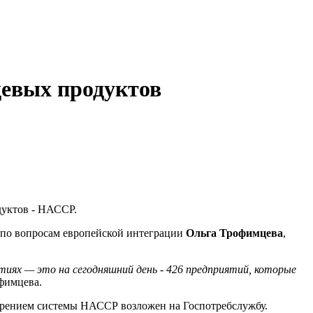
щевых продуктов
дуктов - НАССР.
 по вопросам европейской интеграции
Ольга Трофимцева
,
иях — это на сегодняшний день - 426 предприятий, которые
офимцева.
недрением системы НАССР возложен на Госпотребслужбу.