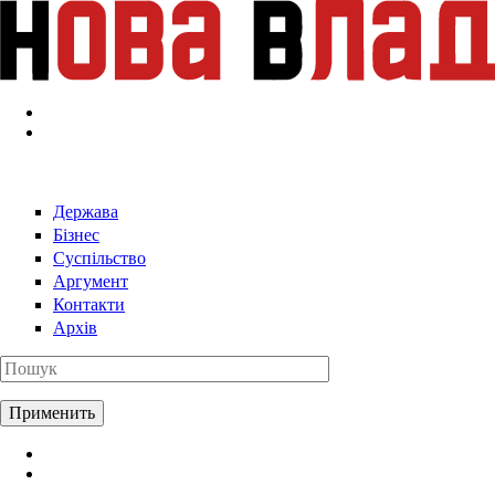
Перейти к основному содержанию
Держава
Бізнес
Суспільство
Аргумент
Контакти
Архів