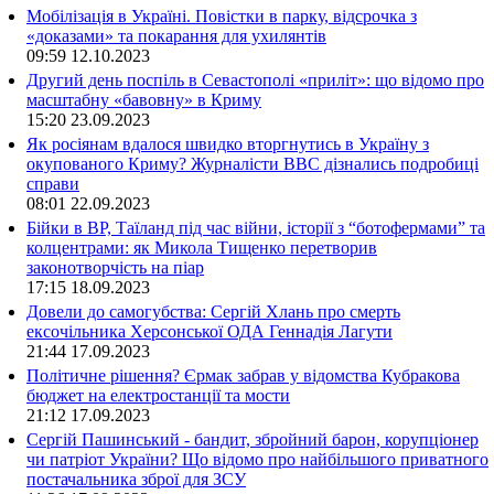
Мобілізація в Україні. Повістки в парку, відсрочка з
«доказами» та покарання для ухилянтів
09:59
12.10.2023
Другий день поспіль в Севастополі «приліт»: що відомо про
масштабну «бавовну» в Криму
15:20
23.09.2023
Як росіянам вдалося швидко вторгнутись в Україну з
окупованого Криму? Журналісти ВВС дізнались подробиці
справи
08:01
22.09.2023
Бійки в ВР, Таїланд під час війни, історії з “ботофермами” та
колцентрами: як Микола Тищенко перетворив
законотворчість на піар
17:15
18.09.2023
Довели до самогубства: Сергій Хлань про смерть
ексочільника Херсонської ОДА Геннадія Лагути
21:44
17.09.2023
Політичне рішення? Єрмак забрав у відомства Кубракова
бюджет на електростанції та мости
21:12
17.09.2023
Сергій Пашинський - бандит, збройний барон, корупціонер
чи патріот України? Що відомо про найбільшого приватного
постачальника зброї для ЗСУ