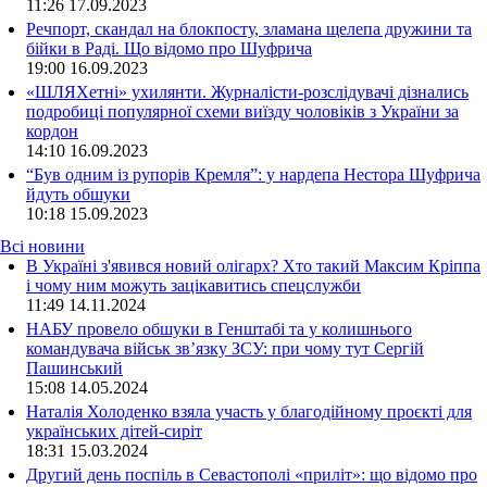
11:26
17.09.2023
Речпорт, скандал на блокпосту, зламана щелепа дружини та
бійки в Раді. Що відомо про Шуфрича
19:00
16.09.2023
«ШЛЯХетні» ухилянти. Журналісти-розслідувачі дізнались
подробиці популярної схеми виїзду чоловіків з України за
кордон
14:10
16.09.2023
“Був одним із рупорів Кремля”: у нардепа Нестора Шуфрича
йдуть обшуки
10:18
15.09.2023
Всі новини
В Україні з'явився новий олігарх? Хто такий Максим Кріппа
і чому ним можуть зацікавитись спецслужби
11:49 14.11.2024
НАБУ провело обшуки в Генштабі та у колишнього
командувача військ зв’язку ЗСУ: при чому тут Сергій
Пашинський
15:08 14.05.2024
Наталія Холоденко взяла участь у благодійному проєкті для
українських дітей-сиріт
18:31 15.03.2024
Другий день поспіль в Севастополі «приліт»: що відомо про