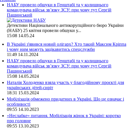
НАБУ провело обшуки в Генштабі та у колишнього
командувача військ зв’язку ЗСУ: при чому тут Сергій
Пашинський
Детективи Національного антикорупційного бюро України
(НАБУ) 25 квітня провели обшуки у...
15:08
14.05.24
В Україні з'явився новий олігарх? Хто такий Максим Кріппа
і чому ним можуть зацікавитись спецслужби
11:49
14.11.2024
НАБУ провело обшуки в Генштабі та у колишнього
командувача військ зв’язку ЗСУ: при чому тут Сергій
Пашинський
15:08
14.05.2024
Наталія Холоденко взяла участь у благодійному проєкті для
українських дітей-сиріт
18:31
15.03.2024
Мобілізація обмежено придатних в Україні. Що це означає і
особливості
09:55
14.10.2023
«Неслабке» питання. Мобілізація жінок в Україні: коротко
про головне
09:55
13.10.2023