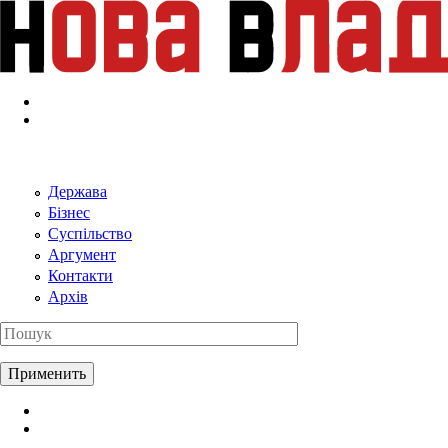
Перейти к основному содержанию
Держава
Бізнес
Суспільство
Аргумент
Контакти
Архів