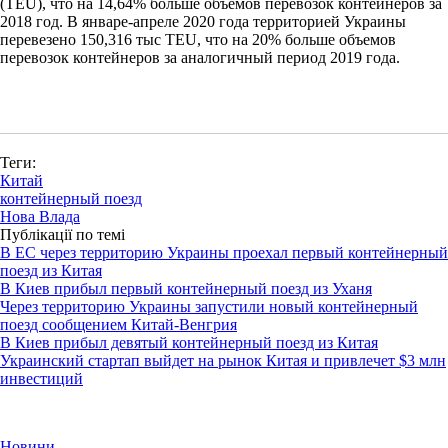
(TEU), что на 14,64% больше объемов перевозок контейнеров за
2018 год. В январе-апреле 2020 года территорией Украины
перевезено 150,316 тыс TEU, что на 20% больше объемов
перевозок контейнеров за аналогичный период 2019 года.
Теги:
Китай
контейнерный поезд
Нова Влада
Публікації по темі
В ЕС через территорию Украины проехал первый контейнерный
поезд из Китая
В Киев прибыл первый контейнерный поезд из Уханя
Через территорию Украины запустили новый контейнерный
поезд сообщением Китай-Венгрия
В Киев прибыл девятый контейнерный поезд из Китая
Украинский стартап выйдет на рынок Китая и привлечет $3 млн
инвестиций
Новини