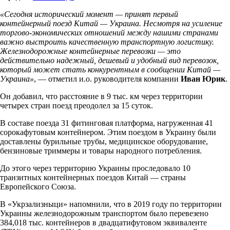
«Сегодня исторический момент — принят первый
контейнерный поезд Китай — Украина. Несмотря на усиление
торгово-экономических отношений между нашими странами
важно выстроить качественную транспортную логистику.
Железнодорожные контейнерные перевозки — это
действительно надежный, дешевый и удобный вид перевозок,
который может стать конкурентным в сообщении Китай —
Украина»
, — отметил и.о. руководителя компании
Иван Юрик
.
Он добавил, что расстояние в 9 тыс. км через территории
четырех стран поезд преодолел за 15 суток.
В составе поезда 31 фитинговая платформа, нагруженная 41
сорокафутовым контейнером. Этим поездом в Украину были
доставлены бурильные трубы, медицинское оборудование,
бензиновые триммеры и товары народного потребления.
До этого через территорию Украины проследовало 10
транзитных контейнерных поездов Китай — страны
Европейского Союза.
В «Укрзализныци» напомнили, что в 2019 году по территории
Украины железнодорожным транспортом было перевезено
384,018 тыс. контейнеров в двадцатифутовом эквиваленте