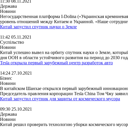
11:30 08.11.2021
Держава
Новини
Негосударственная платформа I-Dolina («Украинская кремниева
уровень отношений между Китаем и Украиной. «Наше сотрудниче
Китай запустил спутник науки о Земле
11:42 05.11.2021
Суспільство
Новини
Китай успешно вывел на орбиту спутник науки о Земле, которы
дня ООН в области устойчивого развития на период до 2030 года
Tesla открыла первый зарубежный центр разработок авто
14:24 27.10.2021
Бізнес
Новини
В китайском Шанхае открылся первый зарубежный инновационный
Председатель правления корпорации Tesla China Том Чжу заявил, 
Китай запустил спутник для защиты от космического мусора
09:30 25.10.2021
Держава
Новини
Китай решил проверить технологию уборки космического мусора