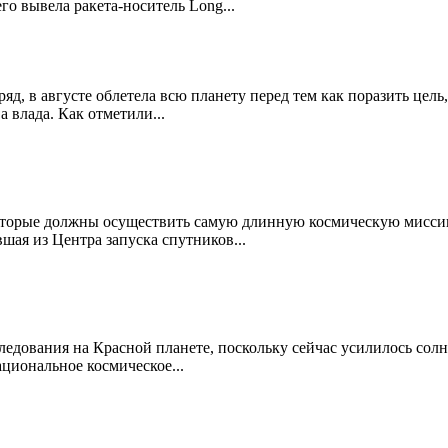
го вывела ракета-носитель Long...
д, в августе облетела всю планету перед тем как поразить цель, 
 влада. Как отметили...
, которые должны осуществить самую длинную космическую мисс
шая из Центра запуска спутников...
едования на Красной планете, поскольку сейчас усилилось сол
циональное космическое...