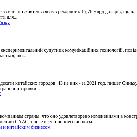
 з січня по жовтень сягнув рекордних 15,76 млрд доларів, що на
ті для...
’язку
 експериментальний супутник комунікаційних технологій, повідо
ається, що...
десяти китайских городов, 43 из них - за 2021 год, пишет Синь
транспортировки...
X
омпаниям страны, что оно удовлетворено изменениями в констр
ению СААС, после всестороннего анализа...
м и китайским бизнесом