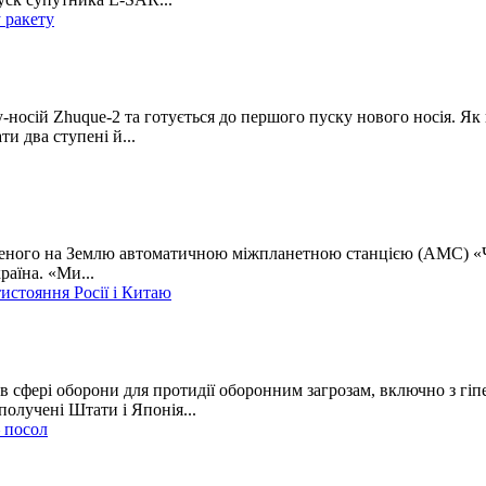
 ракету
-носій Zhuque-2 та готується до першого пуску нового носія. Як
и два ступені й...
леного на Землю автоматичною міжпланетною станцією (АМС) «Чан’
раїна. «Ми...
стояння Росії і Китаю
в сфері оборони для протидії оборонним загрозам, включно з гі
олучені Штати і Японія...
– посол