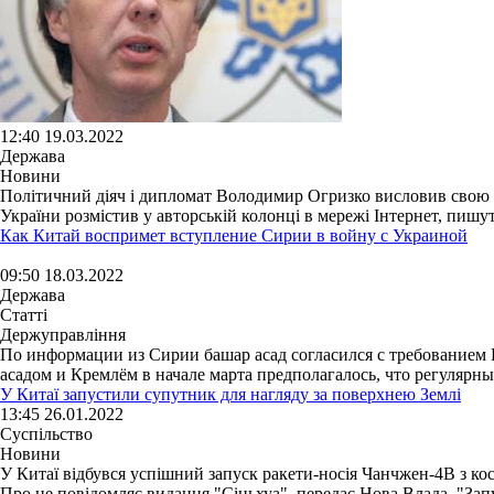
12:40 19.03.2022
Держава
Новини
Політичний діяч і дипломат Володимир Огризко висловив свою точ
України розмістив у авторській колонці в мережі Інтернет, пишут
Как Китай воспримет вступление Сирии в войну с Украиной
09:50 18.03.2022
Держава
Статті
Держуправління
По информации из Сирии башар асад согласился с требованием 
асадом и Кремлём в начале марта предполагалось, что регулярные
У Китаї запустили супутник для нагляду за поверхнею Землі
13:45 26.01.2022
Суспільство
Новини
У Китаї відбувся успішний запуск ракети-носія Чанчжен-4B з к
Про це повідомляє видання "Сіньхуа", передає Нова Влада. "Зап