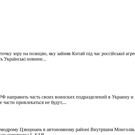
ку зору на позицію, яку зайняв Китай під час россійської агрес
ь Українські новини...
РФ направить часть своих воинских подразделений в Украину и 
 части привлекаться не будут,...
осмодрому Цзюцюань в автономному районі Внутрішня Монголія. В
уск супутника L-SAR...