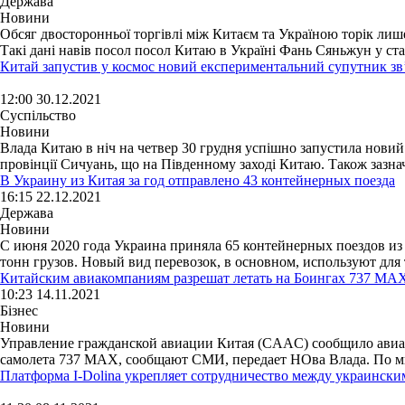
Держава
Новини
Обсяг двосторонньої торгівлі між Китаєм та Україною торік лише
Такі дані навів посол посол Китаю в Україні Фань Сяньжун у стат
Китай запустив у космос новий експериментальний супутник зв
12:00 30.12.2021
Суспільство
Новини
Влада Китаю в ніч на четвер 30 грудня успішно запустила новий
провінції Сичуань, що на Південному заході Китаю. Також зазнач
В Украину из Китая за год отправлено 43 контейнерных поезда
16:15 22.12.2021
Держава
Новини
C июня 2020 года Украина приняла 65 контейнерных поездов из 
тонн грузов. Новый вид перевозок, в основном, используют для 
Китайским авиакомпаниям разрешат летать на Боингах 737 MA
10:23 14.11.2021
Бізнес
Новини
Управление гражданской авиации Китая (CAAC) сообщило авиак
самолета 737 MAX, сообщают СМИ, передает НОва Влада. По мн
Платформа I-Dolina укрепляет сотрудничество между украински