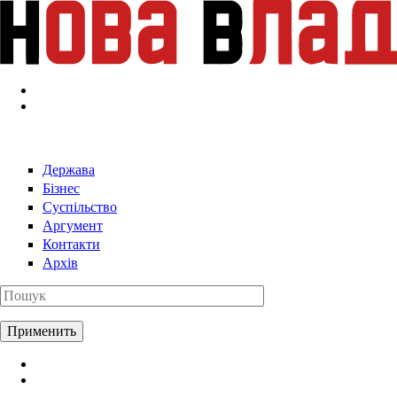
Перейти к основному содержанию
Держава
Бізнес
Суспільство
Аргумент
Контакти
Архів