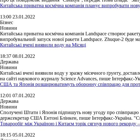
Китайська приватна космічна компанія планує випробувати нову
13:00 23.01.2022
Бізнес
Новини
Китайська приватна космічна компанія Landspace створює ракету
випробувальний запуск нової ракети Landspace. Zhuque-2 буде мат
Китайські вчені виявили воду на Місяці
18:37 08.01.2022
Держава
Новини
Китайські вчені виявили воду у зразку місячного ґрунту, достав
на сайті наукового журналу Science Advances, пише Інтерфакс-Ук
США та Японія розширюватимуть оборонну співпрацю для проти
12:01 07.01.2022
Держава
Новини
Сполучені Штати і Японія підпишуть нову угоду про співпрацю 
держсекретар США Ентоні Блінкен, пише Інтерфакс-Україна. "Сп
Товарообіг між Україною і Китаєм торік сягнув нового рекорду 
18:15 05.01.2022