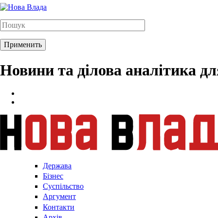
Новини та ділова аналітика д
Держава
Бізнес
Суспільство
Аргумент
Контакти
Архів