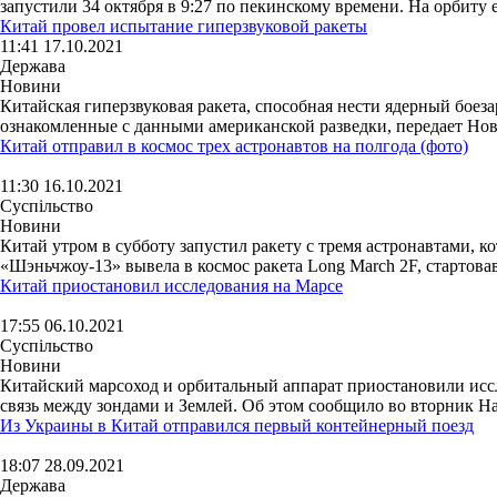
запустили 34 октября в 9:27 по пекинскому времени. На орбиту е
Китай провел испытание гиперзвуковой ракеты
11:41 17.10.2021
Держава
Новини
Китайская гиперзвуковая ракета, способная нести ядерный боезаря
ознакомленные с данными американской разведки, передает Нова
Китай отправил в космос трех астронавтов на полгода (фото)
11:30 16.10.2021
Суспільство
Новини
Китай утром в субботу запустил ракету с тремя астронавтами
«Шэньчжоу-13» вывела в космос ракета Long March 2F, стартовав
Китай приостановил исследования на Марсе
17:55 06.10.2021
Суспільство
Новини
Китайский марсоход и орбитальный аппарат приостановили иссл
связь между зондами и Землей. Об этом сообщило во вторник На
Из Украины в Китай отправился первый контейнерный поезд
18:07 28.09.2021
Держава