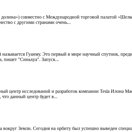
я долина») совместно с Международной торговой палатой «Шелк
ство с другими странами очень...
й называется Гуанму. Это первый в мире научный спутник, пре
, пишет "Синьхуа". Запуск...
 центр исследований и разработок компании Tesla Илона Маска
что данный центр будет в...
 вокруг Земли. Сегодня на орбиту был успешно выведен специа