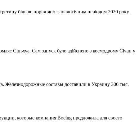
 третину більше порівняно з аналогічним періодом 2020 року.
мляє Сіньхуа. Сам запуск було здійснено з космодрому Січан у
хуа. Железнодорожные составы доставили в Украину 300 тыс.
укции, которые компания Boeing предложила для своего