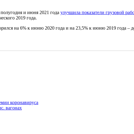
 полугодия и июня 2021 года
улучшила показатели грузовой раб
еского 2019 года.
орился на 6% к июню 2020 года и на 23,5% к июню 2019 года – до
емии коронавируса
ыс. вагонах