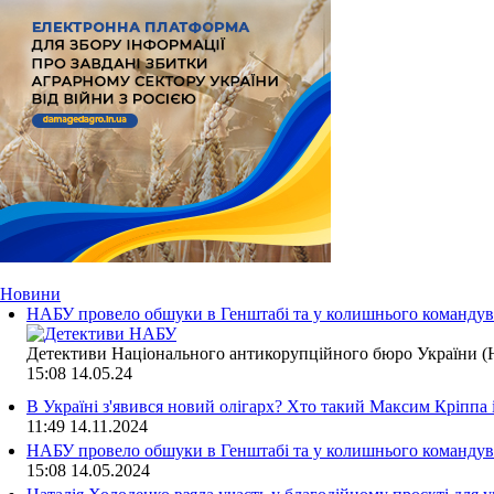
Новини
НАБУ провело обшуки в Генштабі та у колишнього командува
Детективи Національного антикорупційного бюро України (Н
15:08
14.05.24
В Україні з'явився новий олігарх? Хто такий Максим Кріппа
11:49
14.11.2024
НАБУ провело обшуки в Генштабі та у колишнього командува
15:08
14.05.2024