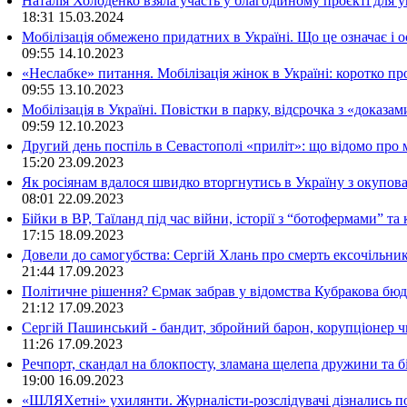
Наталія Холоденко взяла участь у благодійному проєкті для у
18:31
15.03.2024
Мобілізація обмежено придатних в Україні. Що це означає і 
09:55
14.10.2023
«Неслабке» питання. Мобілізація жінок в Україні: коротко пр
09:55
13.10.2023
Мобілізація в Україні. Повістки в парку, відсрочка з «доказа
09:59
12.10.2023
Другий день поспіль в Севастополі «приліт»: що відомо про
15:20
23.09.2023
Як росіянам вдалося швидко вторгнутись в Україну з окупо
08:01
22.09.2023
Бійки в ВР, Таїланд під час війни, історії з “ботофермами” 
17:15
18.09.2023
Довели до самогубства: Сергій Хлань про смерть ексочільни
21:44
17.09.2023
Політичне рішення? Єрмак забрав у відомства Кубракова бюдж
21:12
17.09.2023
Сергій Пашинський - бандит, збройний барон, корупціонер ч
11:26
17.09.2023
Речпорт, скандал на блокпосту, зламана щелепа дружини та 
19:00
16.09.2023
«ШЛЯХетні» ухилянти. Журналісти-розслідувачі дізнались под