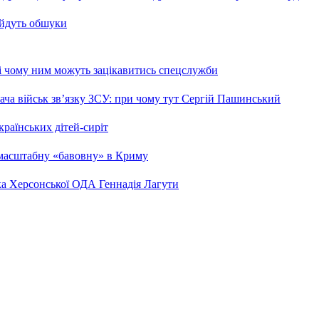
 йдуть обшуки
 і чому ним можуть зацікавитись спецслужби
ча військ зв’язку ЗСУ: при чому тут Сергій Пашинський
країнських дітей-сиріт
 масштабну «бавовну» в Криму
ка Херсонської ОДА Геннадія Лагути