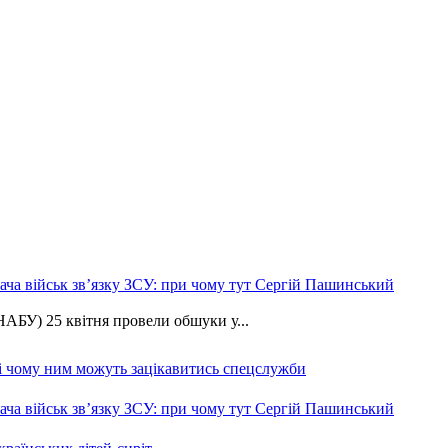
ча військ зв’язку ЗСУ: при чому тут Сергій Пашинський
АБУ) 25 квітня провели обшуки у...
 і чому ним можуть зацікавитись спецслужби
ча військ зв’язку ЗСУ: при чому тут Сергій Пашинський