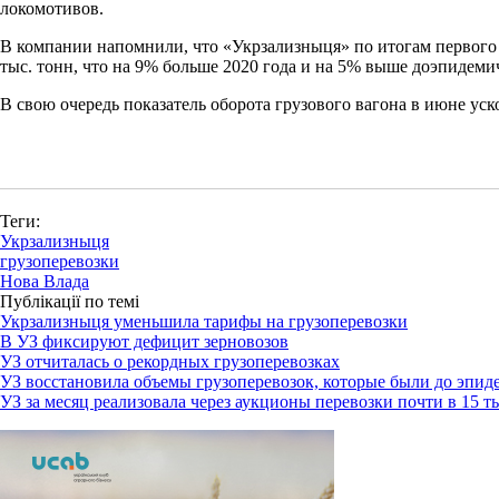
локомотивов.
В компании напомнили, что «Укрзализныця» по итогам первого
тыс. тонн, что на 9% больше 2020 года и на 5% выше доэпидемич
В свою очередь показатель оборота грузового вагона в июне уск
Теги:
Укрзализныця
грузоперевозки
Нова Влада
Публікації по темі
Укрзализныця уменьшила тарифы на грузоперевозки
В УЗ фиксируют дефицит зерновозов
УЗ отчиталась о рекордных грузоперевозках
УЗ восстановила объемы грузоперевозок, которые были до эпид
УЗ за месяц реализовала через аукционы перевозки почти в 15 т