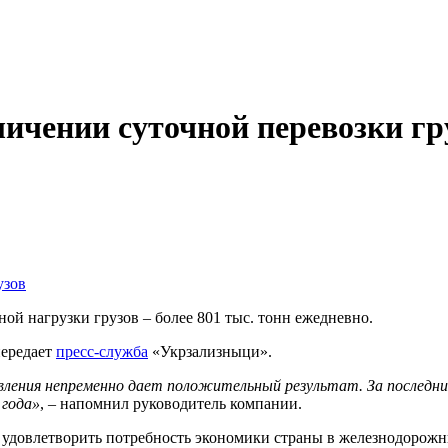
личении суточной перевозки гр
й нагрузки грузов – более 801 тыс. тонн ежедневно.
передает
пресс-служба
«Укрзализныци».
вления непременно дает положительный результат. За последние
 года»
, – напомнил руководитель компании.
удовлетворить потребность экономики страны в железнодорожны