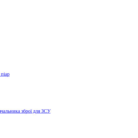
 піар
ачальника зброї для ЗСУ