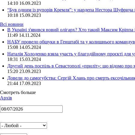
14:10
16.09.2023
“Був одним із рупорів Кремля”: у нардепа Нестора Шуфрича
10:18
15.09.2023
Всі новини
В Україні з'явився новий олігарх? Хто такий Максим Кріппа
11:49 14.11.2024
НАБУ провело обшуки в Генштабі та у колишнього командува
15:08 14.05.2024
Наталія Холоденко взяла участь у благодійному проєкті для у
18:31 15.03.2024
Другий день поспіль в Севастополі «приліт»: що відомо про
15:20 23.09.2023
Довели до самогубства: Сергій Хлань про смерть ексочільни
21:44 17.09.2023
Смотреть больше
Архів