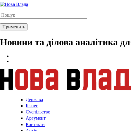
Новини та ділова аналітика д
Держава
Бізнес
Суспільство
Аргумент
Контакти
Архів