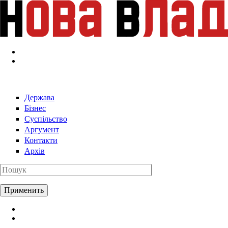
Перейти к основному содержанию
Держава
Бізнес
Суспільство
Аргумент
Контакти
Архів