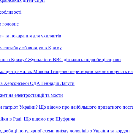
країнських дітей-сиріт
особливості
о головне
ми» та покарання для ухилянтів
 масштабну «бавовну» в Криму
ваного Криму? Журналісти ВВС дізнались подробиці справи
та колцентрами: як Микола Тищенко перетворив законотворчість на
ка Херсонської ОДА Геннадія Лагути
ет на електростанції та мости
и патріот України? Що відомо про найбільшого приватного пост
бійки в Раді. Що відомо про Шуфрича
робиці популярної схеми виїзду чоловіків з України за кордон