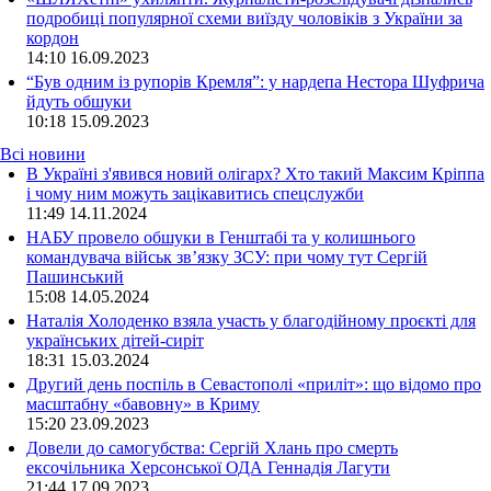
подробиці популярної схеми виїзду чоловіків з України за
кордон
14:10
16.09.2023
“Був одним із рупорів Кремля”: у нардепа Нестора Шуфрича
йдуть обшуки
10:18
15.09.2023
Всі новини
В Україні з'явився новий олігарх? Хто такий Максим Кріппа
і чому ним можуть зацікавитись спецслужби
11:49 14.11.2024
НАБУ провело обшуки в Генштабі та у колишнього
командувача військ зв’язку ЗСУ: при чому тут Сергій
Пашинський
15:08 14.05.2024
Наталія Холоденко взяла участь у благодійному проєкті для
українських дітей-сиріт
18:31 15.03.2024
Другий день поспіль в Севастополі «приліт»: що відомо про
масштабну «бавовну» в Криму
15:20 23.09.2023
Довели до самогубства: Сергій Хлань про смерть
ексочільника Херсонської ОДА Геннадія Лагути
21:44 17.09.2023