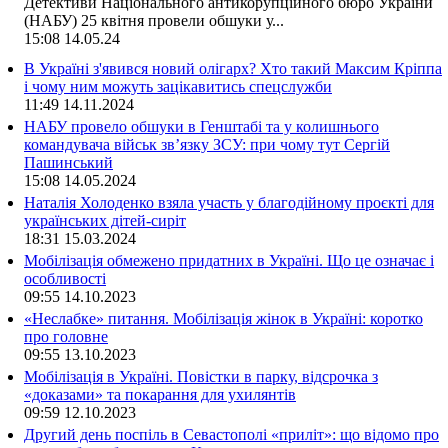
Детективи Національного антикорупційного бюро України
(НАБУ) 25 квітня провели обшуки у...
15:08
14.05.24
В Україні з'явився новий олігарх? Хто такий Максим Кріппа
і чому ним можуть зацікавитись спецслужби
11:49
14.11.2024
НАБУ провело обшуки в Генштабі та у колишнього
командувача військ зв’язку ЗСУ: при чому тут Сергій
Пашинський
15:08
14.05.2024
Наталія Холоденко взяла участь у благодійному проєкті для
українських дітей-сиріт
18:31
15.03.2024
Мобілізація обмежено придатних в Україні. Що це означає і
особливості
09:55
14.10.2023
«Неслабке» питання. Мобілізація жінок в Україні: коротко
про головне
09:55
13.10.2023
Мобілізація в Україні. Повістки в парку, відсрочка з
«доказами» та покарання для ухилянтів
09:59
12.10.2023
Другий день поспіль в Севастополі «приліт»: що відомо про