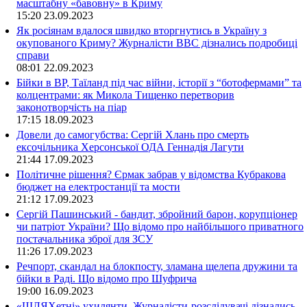
масштабну «бавовну» в Криму
15:20
23.09.2023
Як росіянам вдалося швидко вторгнутись в Україну з
окупованого Криму? Журналісти ВВС дізнались подробиці
справи
08:01
22.09.2023
Бійки в ВР, Таїланд під час війни, історії з “ботофермами” та
колцентрами: як Микола Тищенко перетворив
законотворчість на піар
17:15
18.09.2023
Довели до самогубства: Сергій Хлань про смерть
ексочільника Херсонської ОДА Геннадія Лагути
21:44
17.09.2023
Політичне рішення? Єрмак забрав у відомства Кубракова
бюджет на електростанції та мости
21:12
17.09.2023
Сергій Пашинський - бандит, збройний барон, корупціонер
чи патріот України? Що відомо про найбільшого приватного
постачальника зброї для ЗСУ
11:26
17.09.2023
Речпорт, скандал на блокпосту, зламана щелепа дружини та
бійки в Раді. Що відомо про Шуфрича
19:00
16.09.2023
«ШЛЯХетні» ухилянти. Журналісти-розслідувачі дізнались