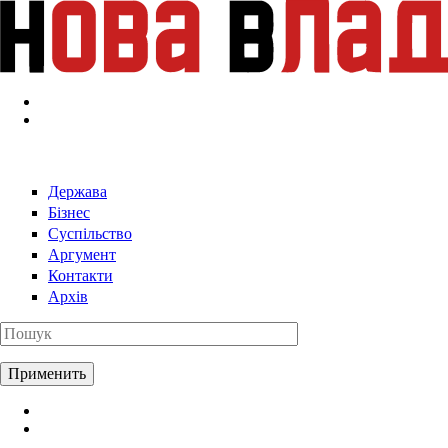
Перейти к основному содержанию
Держава
Бізнес
Суспільство
Аргумент
Контакти
Архів