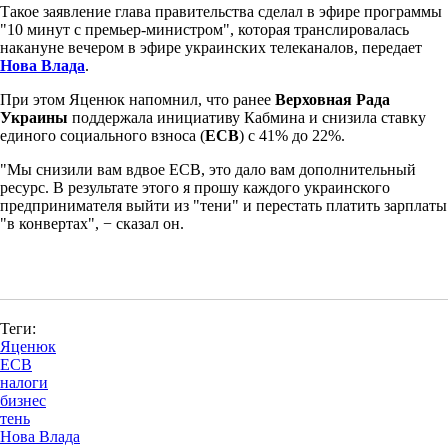
Такое заявление глава правительства сделал в эфире программы
"10 минут с премьер-министром", которая транслировалась
накануне вечером в эфире украинских телеканалов, передает
Нова Влада
.
При этом Яценюк напомнил, что ранее
Верховная Рада
Украины
поддержала инициативу Кабмина и снизила ставку
единого социального взноса (
ЕСВ
) с 41% до 22%.
"Мы снизили вам вдвое ЕСВ, это дало вам дополнительный
ресурс. В результате этого я прошу каждого украинского
предпринимателя выйти из "тени" и перестать платить зарплаты
"в конвертах", − сказал он.
Теги:
Яценюк
ЕСВ
налоги
бизнес
тень
Нова Влада