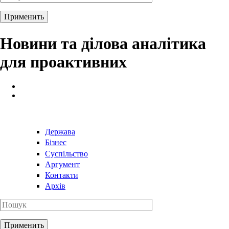
Новини та ділова аналітика
для проактивних
Держава
Бізнес
Суспільство
Аргумент
Контакти
Архів