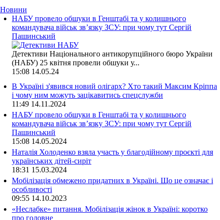
Новини
НАБУ провело обшуки в Генштабі та у колишнього
командувача військ зв’язку ЗСУ: при чому тут Сергій
Пашинський
Детективи Національного антикорупційного бюро України
(НАБУ) 25 квітня провели обшуки у...
15:08
14.05.24
В Україні з'явився новий олігарх? Хто такий Максим Кріппа
і чому ним можуть зацікавитись спецслужби
11:49
14.11.2024
НАБУ провело обшуки в Генштабі та у колишнього
командувача військ зв’язку ЗСУ: при чому тут Сергій
Пашинський
15:08
14.05.2024
Наталія Холоденко взяла участь у благодійному проєкті для
українських дітей-сиріт
18:31
15.03.2024
Мобілізація обмежено придатних в Україні. Що це означає і
особливості
09:55
14.10.2023
«Неслабке» питання. Мобілізація жінок в Україні: коротко
про головне