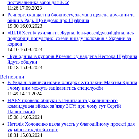
постачальника зброї для ЗСУ
11:26
17.09.2023
Речпорт, скандал на блокпосту, зламана щелепа дружини та
бійки в Раді. Що відомо про Шуфрича
19:00
16.09.2023
«ШЛЯХетні» ухилянти. Журналісти-розслідувачі дізнались
подробиці популярної схеми виїзду чоловіків з України за
кордон
14:10
16.09.2023
“Був одним із рупорів Кремля”: у нардепа Нестора Шуфрича
йдуть обшуки
10:18
15.09.2023
Всі новини
В Україні з'явився новий олігарх? Хто такий Максим Кріппа
і чому ним можуть зацікавитись спецслужби
11:49 14.11.2024
НАБУ провело обшуки в Генштабі та у колишнього
командувача військ зв’язку ЗСУ: при чому тут Сергій
Пашинський
15:08 14.05.2024
Наталія Холоденко взяла участь у благодійному проєкті для
українських дітей-сиріт
18:31 15.03.2024