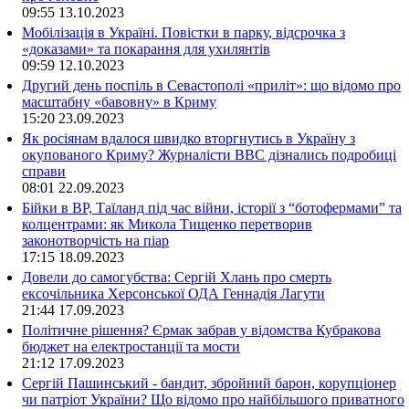
09:55
13.10.2023
Мобілізація в Україні. Повістки в парку, відсрочка з
«доказами» та покарання для ухилянтів
09:59
12.10.2023
Другий день поспіль в Севастополі «приліт»: що відомо про
масштабну «бавовну» в Криму
15:20
23.09.2023
Як росіянам вдалося швидко вторгнутись в Україну з
окупованого Криму? Журналісти ВВС дізнались подробиці
справи
08:01
22.09.2023
Бійки в ВР, Таїланд під час війни, історії з “ботофермами” та
колцентрами: як Микола Тищенко перетворив
законотворчість на піар
17:15
18.09.2023
Довели до самогубства: Сергій Хлань про смерть
ексочільника Херсонської ОДА Геннадія Лагути
21:44
17.09.2023
Політичне рішення? Єрмак забрав у відомства Кубракова
бюджет на електростанції та мости
21:12
17.09.2023
Сергій Пашинський - бандит, збройний барон, корупціонер
чи патріот України? Що відомо про найбільшого приватного