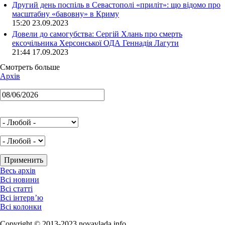
Другий день поспіль в Севастополі «приліт»: що відомо про
масштабну «бавовну» в Криму
15:20 23.09.2023
Довели до самогубства: Сергій Хлань про смерть
ексочільника Херсонської ОДА Геннадія Лагути
21:44 17.09.2023
Смотреть больше
Архів
Весь архів
Всі новини
Всі статті
Всі інтерв’ю
Всі колонки
Copyright © 2013-2023 novavlada.info