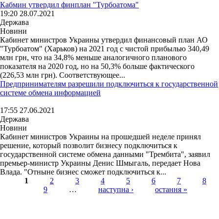
Кабмин утвердил финплан "Турбоатома"
19:20 28.07.2021
Держава
Новини
Кабинет министров Украины утвердил финансовый план АО
"Турбоатом" (Харьков) на 2021 год с чистой прибылью 340,49
млн грн, что на 34,8% меньше аналогичного планового
показателя на 2020 год, но на 50,3% больше фактического
(226,53 млн грн). Соответствующее...
Предпринимателям разрешили подключиться к государственной
системе обмена информацией
17:55 27.06.2021
Держава
Новини
Кабинет министров Украины на прошедшей неделе принял
решение, который позволит бизнесу подключиться к
государственной системе обмена данными "Трембита", заявил
премьер-министр Украины Денис Шмыгаль, передает Нова
Влада. "Отныне бизнес сможет подключиться к...
1
2
3
4
5
6
7
8
9
…
наступна ›
остання »
Страницы