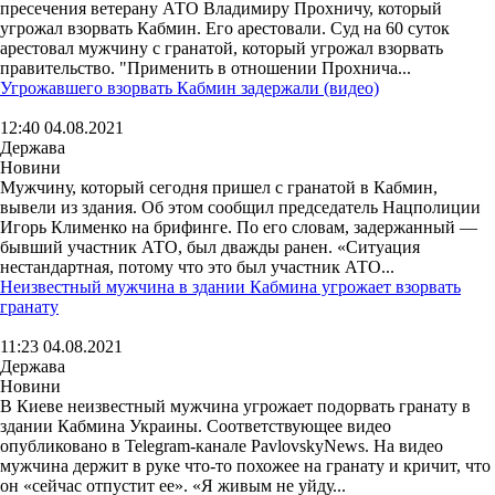
пресечения ветерану АТО Владимиру Прохничу, который
угрожал взорвать Кабмин. Его арестовали. Суд на 60 суток
арестовал мужчину с гранатой, который угрожал взорвать
правительство. "Применить в отношении Прохнича...
Угрожавшего взорвать Кабмин задержали (видео)
12:40 04.08.2021
Держава
Новини
Мужчину, который сегодня пришел с гранатой в Кабмин,
вывели из здания. Об этом сообщил председатель Нацполиции
Игорь Клименко на брифинге. По его словам, задержанный —
бывший участник АТО, был дважды ранен. «Ситуация
нестандартная, потому что это был участник АТО...
Неизвестный мужчина в здании Кабмина угрожает взорвать
гранату
11:23 04.08.2021
Держава
Новини
В Киеве неизвестный мужчина угрожает подорвать гранату в
здании Кабмина Украины. Соответствующее видео
опубликовано в Telegram-канале PavlovskyNews. На видео
мужчина держит в руке что-то похожее на гранату и кричит, что
он «сейчас отпустит ее». «Я живым не уйду...