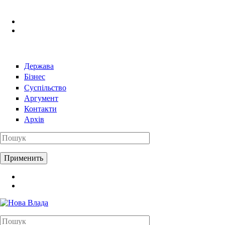
Перейти к основному содержанию
Держава
Бізнес
Суспільство
Аргумент
Контакти
Архів