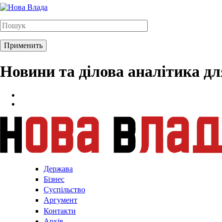
Новини та ділова аналітика д
Держава
Бізнес
Суспільство
Аргумент
Контакти
Архів