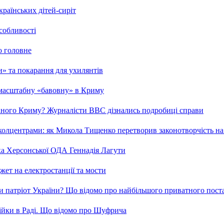
країнських дітей-сиріт
особливості
о головне
ми» та покарання для ухилянтів
 масштабну «бавовну» в Криму
ваного Криму? Журналісти ВВС дізнались подробиці справи
та колцентрами: як Микола Тищенко перетворив законотворчість на
ка Херсонської ОДА Геннадія Лагути
ет на електростанції та мости
и патріот України? Що відомо про найбільшого приватного пост
бійки в Раді. Що відомо про Шуфрича