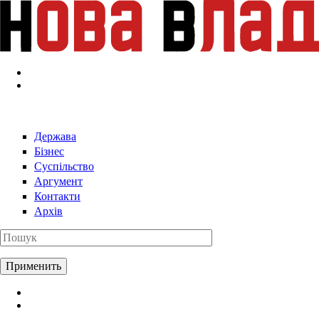
Перейти к основному содержанию
Держава
Бізнес
Суспільство
Аргумент
Контакти
Архів