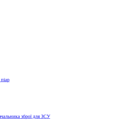
 піар
ачальника зброї для ЗСУ