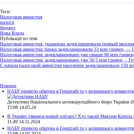
Теги:
Налоговая амнистия
налоги
бюджет
Нова Влада
Публікації по темі
Налоговая амнистия: украинцы задекларировали первый миллиа
Налоговая амнистия: банки задекларировали 33 млн гривен, — 
Налоговая амнистия: задекларировано уже свыше 90 млн гривен
Налоговая амнистия: задекларировано уже 56,5 млн гривен, – Г
С начала налоговой амнистии население задекларировало 150 м
Новини
НАБУ провело обшуки в Генштабі та у колишнього командува
Детективи Національного антикорупційного бюро України (Н
15:08
14.05.24
В Україні з'явився новий олігарх? Хто такий Максим Кріппа
11:49
14.11.2024
НАБУ провело обшуки в Генштабі та у колишнього командува
15:08
14.05.2024