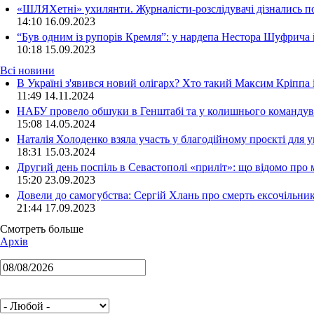
«ШЛЯХетні» ухилянти. Журналісти-розслідувачі дізнались под
14:10
16.09.2023
“Був одним із рупорів Кремля”: у нардепа Нестора Шуфрича
10:18
15.09.2023
Всі новини
В Україні з'явився новий олігарх? Хто такий Максим Кріппа
11:49 14.11.2024
НАБУ провело обшуки в Генштабі та у колишнього командува
15:08 14.05.2024
Наталія Холоденко взяла участь у благодійному проєкті для у
18:31 15.03.2024
Другий день поспіль в Севастополі «приліт»: що відомо про
15:20 23.09.2023
Довели до самогубства: Сергій Хлань про смерть ексочільни
21:44 17.09.2023
Смотреть больше
Архів