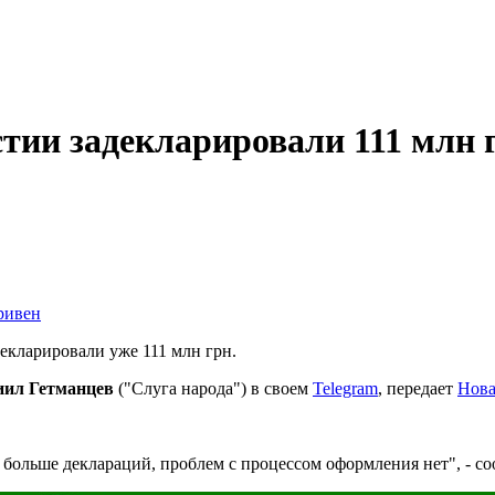
стии задекларировали 111 млн 
екларировали уже 111 млн грн.
иил Гетманцев
("Слуга народа") в своем
Telegram
, передает
Нова
больше деклараций, проблем с процессом оформления нет", - с