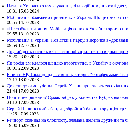
Наталія Холоденко взяла участь у благодійному проєкті для у
18:31
15.03.2024
Мобілізація обмежено придатних в Україні. Що це означає і 
09:55
14.10.2023
«Неслабке» питання. Мобілізація жінок в Україні: коротко пр
09:55
13.10.2023
Мобілізація в Україні. Повістки в парку, відсрочка з «доказа
09:59
12.10.2023
Другий день поспіль в Севастополі «приліт»: що відомо про
15:20
23.09.2023
Як росіянам вдалося швидко вторгнутись в Україну з окупо
08:01
22.09.2023
Бійки в ВР, Таїланд під час війни, історії з “ботофермами” 
17:15
18.09.2023
Довели до самогубства: Сергій Хлань про смерть ексочільни
21:44
17.09.2023
Політичне рішення? Єрмак забрав у відомства Кубракова бюдж
21:12
17.09.2023
Сергій Пашинський - бандит, збройний барон, корупціонер ч
11:26
17.09.2023
Речпорт, скандал на блокпосту, зламана щелепа дружини та 
19:00
16.09.2023