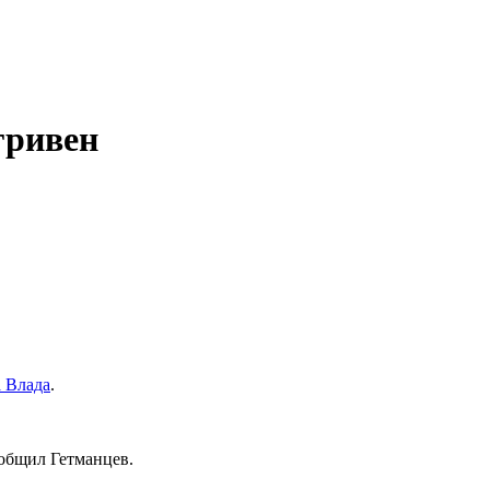
гривен
 Влада
.
ообщил Гетманцев.