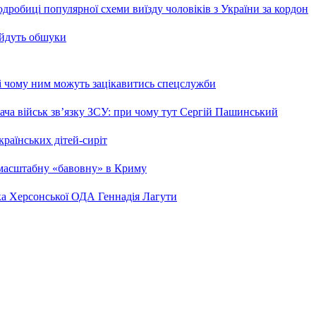
робиці популярної схеми виїзду чоловіків з України за кордон
 йдуть обшуки
 і чому ним можуть зацікавитись спецслужби
ча військ зв’язку ЗСУ: при чому тут Сергій Пашинський
країнських дітей-сиріт
 масштабну «бавовну» в Криму
ка Херсонської ОДА Геннадія Лагути