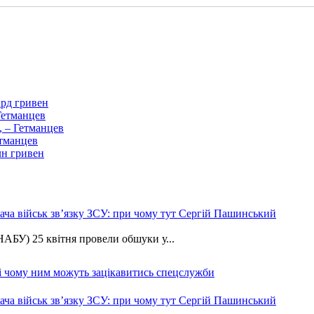
рд гривен
Гетманцев
, – Гетманцев
етманцев
лн гривен
ча військ зв’язку ЗСУ: при чому тут Сергій Пашинський
АБУ) 25 квітня провели обшуки у...
 і чому ним можуть зацікавитись спецслужби
ча військ зв’язку ЗСУ: при чому тут Сергій Пашинський