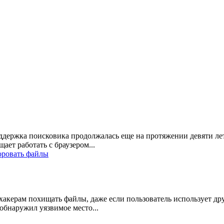
поддержка поисковика продолжалась еще на протяжении девяти лет,
ет работать с браузером...
оровать файлы
ет хакерам похищать файлы, даже если пользователь использует др
обнаружил уязвимое место...