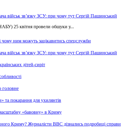
ча військ зв’язку ЗСУ: при чому тут Сергій Пашинський
АБУ) 25 квітня провели обшуки у...
 і чому ним можуть зацікавитись спецслужби
ча військ зв’язку ЗСУ: при чому тут Сергій Пашинський
країнських дітей-сиріт
особливості
о головне
ми» та покарання для ухилянтів
 масштабну «бавовну» в Криму
ваного Криму? Журналісти ВВС дізнались подробиці справи