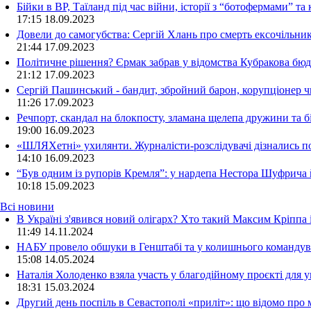
Бійки в ВР, Таїланд під час війни, історії з “ботофермами” 
17:15
18.09.2023
Довели до самогубства: Сергій Хлань про смерть ексочільни
21:44
17.09.2023
Політичне рішення? Єрмак забрав у відомства Кубракова бюдж
21:12
17.09.2023
Сергій Пашинський - бандит, збройний барон, корупціонер ч
11:26
17.09.2023
Речпорт, скандал на блокпосту, зламана щелепа дружини та 
19:00
16.09.2023
«ШЛЯХетні» ухилянти. Журналісти-розслідувачі дізнались под
14:10
16.09.2023
“Був одним із рупорів Кремля”: у нардепа Нестора Шуфрича
10:18
15.09.2023
Всі новини
В Україні з'явився новий олігарх? Хто такий Максим Кріппа
11:49 14.11.2024
НАБУ провело обшуки в Генштабі та у колишнього командува
15:08 14.05.2024
Наталія Холоденко взяла участь у благодійному проєкті для у
18:31 15.03.2024
Другий день поспіль в Севастополі «приліт»: що відомо про