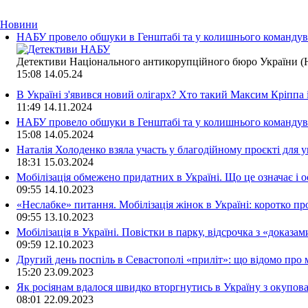
Новини
НАБУ провело обшуки в Генштабі та у колишнього командува
Детективи Національного антикорупційного бюро України (Н
15:08
14.05.24
В Україні з'явився новий олігарх? Хто такий Максим Кріппа
11:49
14.11.2024
НАБУ провело обшуки в Генштабі та у колишнього командува
15:08
14.05.2024
Наталія Холоденко взяла участь у благодійному проєкті для у
18:31
15.03.2024
Мобілізація обмежено придатних в Україні. Що це означає і 
09:55
14.10.2023
«Неслабке» питання. Мобілізація жінок в Україні: коротко пр
09:55
13.10.2023
Мобілізація в Україні. Повістки в парку, відсрочка з «доказа
09:59
12.10.2023
Другий день поспіль в Севастополі «приліт»: що відомо про
15:20
23.09.2023
Як росіянам вдалося швидко вторгнутись в Україну з окупо
08:01
22.09.2023