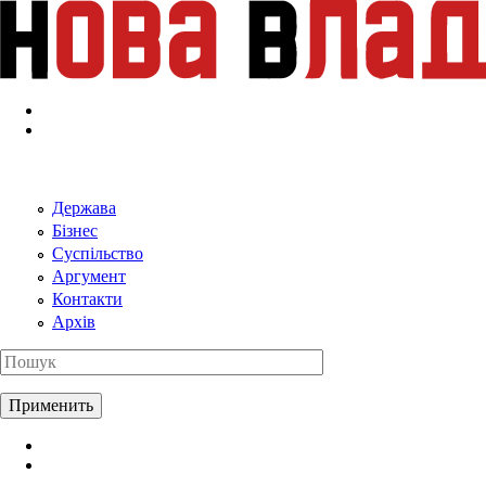
Перейти к основному содержанию
Держава
Бізнес
Суспільство
Аргумент
Контакти
Архів