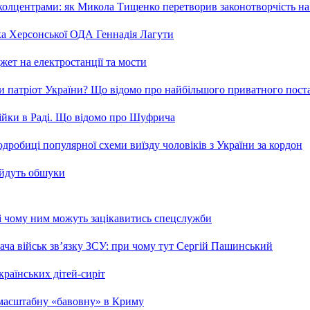
та колцентрами: як Микола Тищенко перетворив законотворчість на
ка Херсонської ОДА Геннадія Лагути
ет на електростанції та мости
и патріот України? Що відомо про найбільшого приватного пост
бійки в Раді. Що відомо про Шуфрича
робиці популярної схеми виїзду чоловіків з України за кордон
 йдуть обшуки
 і чому ним можуть зацікавитись спецслужби
ча військ зв’язку ЗСУ: при чому тут Сергій Пашинський
країнських дітей-сиріт
 масштабну «бавовну» в Криму