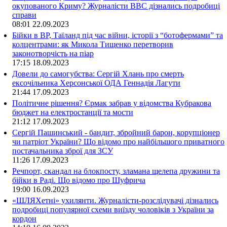
окупованого Криму? Журналісти ВВС дізнались подробиці
справи
08:01
22.09.2023
Бійки в ВР, Таїланд під час війни, історії з “ботофермами” та
колцентрами: як Микола Тищенко перетворив
законотворчість на піар
17:15
18.09.2023
Довели до самогубства: Сергій Хлань про смерть
ексочільника Херсонської ОДА Геннадія Лагути
21:44
17.09.2023
Політичне рішення? Єрмак забрав у відомства Кубракова
бюджет на електростанції та мости
21:12
17.09.2023
Сергій Пашинський - бандит, збройний барон, корупціонер
чи патріот України? Що відомо про найбільшого приватного
постачальника зброї для ЗСУ
11:26
17.09.2023
Речпорт, скандал на блокпосту, зламана щелепа дружини та
бійки в Раді. Що відомо про Шуфрича
19:00
16.09.2023
«ШЛЯХетні» ухилянти. Журналісти-розслідувачі дізнались
подробиці популярної схеми виїзду чоловіків з України за
кордон