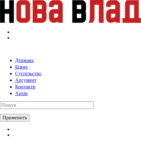
Перейти к основному содержанию
Держава
Бізнес
Суспільство
Аргумент
Контакти
Архів