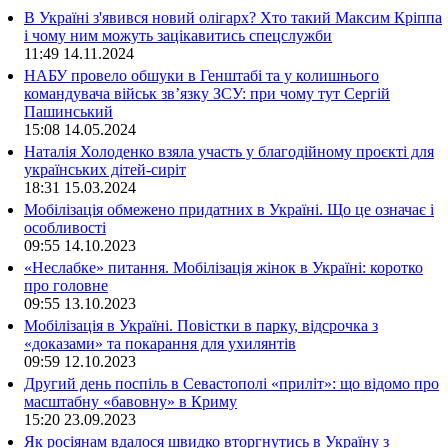
В Україні з'явився новий олігарх? Хто такий Максим Кріппа
і чому ним можуть зацікавитись спецслужби
11:49
14.11.2024
НАБУ провело обшуки в Генштабі та у колишнього
командувача військ зв’язку ЗСУ: при чому тут Сергій
Пашинський
15:08
14.05.2024
Наталія Холоденко взяла участь у благодійному проєкті для
українських дітей-сиріт
18:31
15.03.2024
Мобілізація обмежено придатних в Україні. Що це означає і
особливості
09:55
14.10.2023
«Неслабке» питання. Мобілізація жінок в Україні: коротко
про головне
09:55
13.10.2023
Мобілізація в Україні. Повістки в парку, відсрочка з
«доказами» та покарання для ухилянтів
09:59
12.10.2023
Другий день поспіль в Севастополі «приліт»: що відомо про
масштабну «бавовну» в Криму
15:20
23.09.2023
Як росіянам вдалося швидко вторгнутись в Україну з