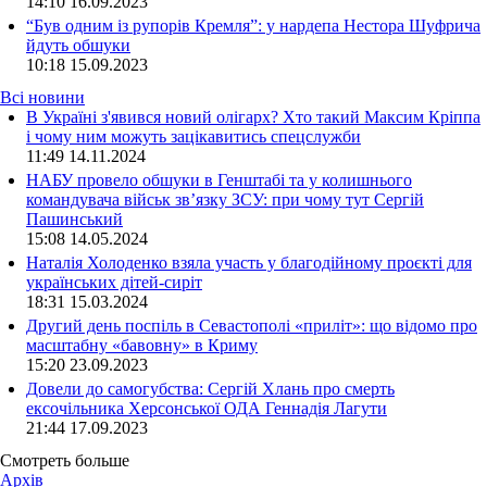
14:10
16.09.2023
“Був одним із рупорів Кремля”: у нардепа Нестора Шуфрича
йдуть обшуки
10:18
15.09.2023
Всі новини
В Україні з'явився новий олігарх? Хто такий Максим Кріппа
і чому ним можуть зацікавитись спецслужби
11:49 14.11.2024
НАБУ провело обшуки в Генштабі та у колишнього
командувача військ зв’язку ЗСУ: при чому тут Сергій
Пашинський
15:08 14.05.2024
Наталія Холоденко взяла участь у благодійному проєкті для
українських дітей-сиріт
18:31 15.03.2024
Другий день поспіль в Севастополі «приліт»: що відомо про
масштабну «бавовну» в Криму
15:20 23.09.2023
Довели до самогубства: Сергій Хлань про смерть
ексочільника Херсонської ОДА Геннадія Лагути
21:44 17.09.2023
Смотреть больше
Архів