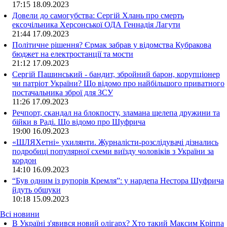
17:15
18.09.2023
Довели до самогубства: Сергій Хлань про смерть
ексочільника Херсонської ОДА Геннадія Лагути
21:44
17.09.2023
Політичне рішення? Єрмак забрав у відомства Кубракова
бюджет на електростанції та мости
21:12
17.09.2023
Сергій Пашинський - бандит, збройний барон, корупціонер
чи патріот України? Що відомо про найбільшого приватного
постачальника зброї для ЗСУ
11:26
17.09.2023
Речпорт, скандал на блокпосту, зламана щелепа дружини та
бійки в Раді. Що відомо про Шуфрича
19:00
16.09.2023
«ШЛЯХетні» ухилянти. Журналісти-розслідувачі дізнались
подробиці популярної схеми виїзду чоловіків з України за
кордон
14:10
16.09.2023
“Був одним із рупорів Кремля”: у нардепа Нестора Шуфрича
йдуть обшуки
10:18
15.09.2023
Всі новини
В Україні з'явився новий олігарх? Хто такий Максим Кріппа