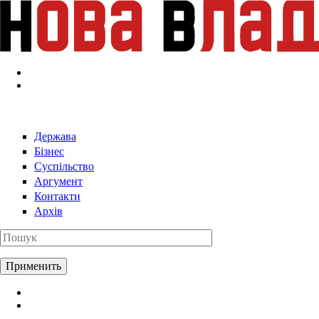
Перейти к основному содержанию
Держава
Бізнес
Суспільство
Аргумент
Контакти
Архів