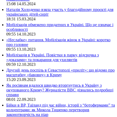
15:08
14.05.2024
Наталія Холоденко взяла участь у благодійному проєкті для
українських дітей-сиріт
18:31
15.03.2024
Мобілізація обмежено придатних в Україні. Що це означає і
особливості
09:55
14.10.2023
«Неслабке» питання. Мобілізація жінок в Україні: коротко
про головне
09:55
13.10.2023
Мобілізація в Україні. Повістки в парку, відсрочка з
«доказами» та покарання для ухилянтів
09:59
12.10.2023
Другий день поспіль в Севастополі «приліт»: що відомо про
масштабну «бавовну» в Криму
15:20
23.09.2023
Як росіянам вдалося швидко вторгнутись в Україну з
окупованого Криму? Журналісти ВВС дізнались подробиці
справи
08:01
22.09.2023
Бійки в ВР, Таїланд під час війни, історії з “ботофермами” та
колцентрами: як Микола Тищенко перетворив
законотворчість на піар