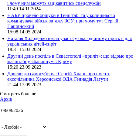
і чому ним можуть зацікавитись спецслужби
11:49 14.11.2024
НАБУ провело обшуки в Генштабі та у колишнього
командувача військ зв’язку ЗСУ: при чому тут Сергій
Пашинський
15:08 14.05.2024
Наталія Холоденко взяла участь у благодійному проєкті для
українських дітей-сиріт
18:31 15.03.2024
Другий день поспіль в Севастополі «приліт»: що відомо про
масштабну «бавовну» в Криму
15:20 23.09.2023
Довели до самогубства: Сергій Хлань про смерть
ексочільника Херсонської ОДА Геннадія Лагути
21:44 17.09.2023
Смотреть больше
Архів