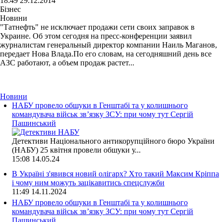
18:49 29.12.2014
Бізнес
Новини
"Татнефть" не исключает продажи сети своих заправок в
Украине. Об этом сегодня на пресс-конференции заявил
журналистам генеральный директор компании Наиль Маганов,
передает Нова Влада.По его словам, на сегодняшний день все
АЗС работают, а объем продаж растет...
Новини
НАБУ провело обшуки в Генштабі та у колишнього
командувача військ зв’язку ЗСУ: при чому тут Сергій
Пашинський
Детективи Національного антикорупційного бюро України
(НАБУ) 25 квітня провели обшуки у...
15:08
14.05.24
В Україні з'явився новий олігарх? Хто такий Максим Кріппа
і чому ним можуть зацікавитись спецслужби
11:49
14.11.2024
НАБУ провело обшуки в Генштабі та у колишнього
командувача військ зв’язку ЗСУ: при чому тут Сергій
Пашинський