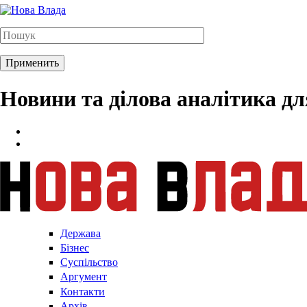
Новини та ділова аналітика д
Держава
Бізнес
Суспільство
Аргумент
Контакти
Архів