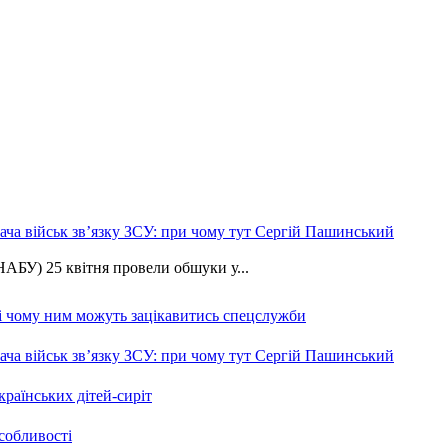
ча військ зв’язку ЗСУ: при чому тут Сергій Пашинський
АБУ) 25 квітня провели обшуки у...
 і чому ним можуть зацікавитись спецслужби
ча військ зв’язку ЗСУ: при чому тут Сергій Пашинський
країнських дітей-сиріт
особливості