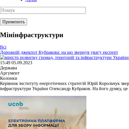
Мінінфраструктури
Всі
Дорожній джекпот Кубракова: на що звернув увагу експерт
15:49 05.09.2023
Держава
Аргумент
Колонки
Керівник інституту енергетичних стратегій Юрій Корольчук зверн
інфраструктури України Олександр Кубраков. На його думку, це 