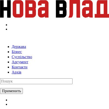
Перейти к основному содержанию
Держава
Бізнес
Суспільство
Аргумент
Контакти
Архів