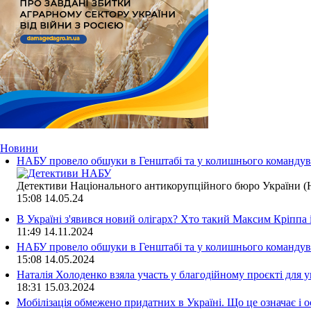
Новини
НАБУ провело обшуки в Генштабі та у колишнього командува
Детективи Національного антикорупційного бюро України (Н
15:08
14.05.24
В Україні з'явився новий олігарх? Хто такий Максим Кріппа
11:49
14.11.2024
НАБУ провело обшуки в Генштабі та у колишнього командува
15:08
14.05.2024
Наталія Холоденко взяла участь у благодійному проєкті для у
18:31
15.03.2024
Мобілізація обмежено придатних в Україні. Що це означає і 