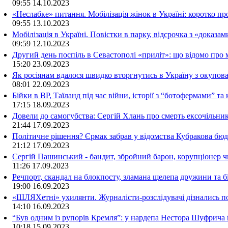
09:55
14.10.2023
«Неслабке» питання. Мобілізація жінок в Україні: коротко пр
09:55
13.10.2023
Мобілізація в Україні. Повістки в парку, відсрочка з «доказа
09:59
12.10.2023
Другий день поспіль в Севастополі «приліт»: що відомо про
15:20
23.09.2023
Як росіянам вдалося швидко вторгнутись в Україну з окупо
08:01
22.09.2023
Бійки в ВР, Таїланд під час війни, історії з “ботофермами” 
17:15
18.09.2023
Довели до самогубства: Сергій Хлань про смерть ексочільни
21:44
17.09.2023
Політичне рішення? Єрмак забрав у відомства Кубракова бюдж
21:12
17.09.2023
Сергій Пашинський - бандит, збройний барон, корупціонер ч
11:26
17.09.2023
Речпорт, скандал на блокпосту, зламана щелепа дружини та 
19:00
16.09.2023
«ШЛЯХетні» ухилянти. Журналісти-розслідувачі дізнались под
14:10
16.09.2023
“Був одним із рупорів Кремля”: у нардепа Нестора Шуфрича
10:18
15.09.2023