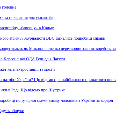
о головне
ми» та покарання для ухилянтів
 масштабну «бавовну» в Криму
ваного Криму? Журналісти ВВС дізнались подробиці справи
та колцентрами: як Микола Тищенко перетворив законотворчість на
ка Херсонської ОДА Геннадія Лагути
ет на електростанції та мости
и патріот України? Що відомо про найбільшого приватного пост
бійки в Раді. Що відомо про Шуфрича
робиці популярної схеми виїзду чоловіків з України за кордон
 йдуть обшуки