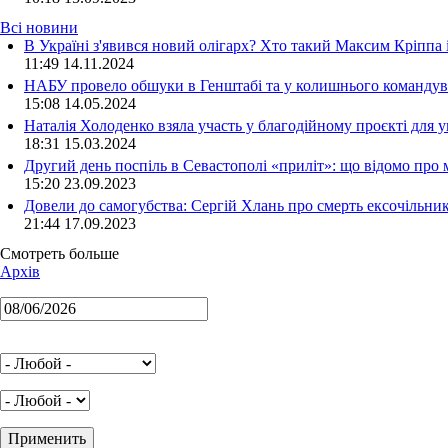
Всі новини
В Україні з'явився новий олігарх? Хто такий Максим Кріппа
11:49 14.11.2024
НАБУ провело обшуки в Генштабі та у колишнього командува
15:08 14.05.2024
Наталія Холоденко взяла участь у благодійному проєкті для у
18:31 15.03.2024
Другий день поспіль в Севастополі «приліт»: що відомо про
15:20 23.09.2023
Довели до самогубства: Сергій Хлань про смерть ексочільни
21:44 17.09.2023
Смотреть больше
Архів