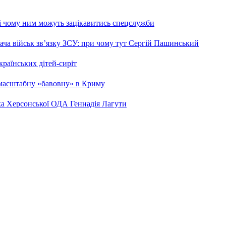
 і чому ним можуть зацікавитись спецслужби
ча військ зв’язку ЗСУ: при чому тут Сергій Пашинський
країнських дітей-сиріт
 масштабну «бавовну» в Криму
ка Херсонської ОДА Геннадія Лагути