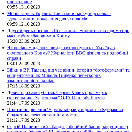
про головне
09:55
13.10.2023
Мобілізація в Україні. Повістки в парку, відсрочка з
«доказами» та покарання для ухилянтів
09:59
12.10.2023
Другий день поспіль в Севастополі «приліт»: що відомо про
масштабну «бавовну» в Криму
15:20
23.09.2023
Як росіянам вдалося швидко вторгнутись в Україну з
окупованого Криму? Журналісти ВВС дізнались подробиці
справи
08:01
22.09.2023
Бійки в ВР, Таїланд під час війни, історії з “ботофермами” та
колцентрами: як Микола Тищенко перетворив
законотворчість на піар
17:15
18.09.2023
Довели до самогубства: Сергій Хлань про смерть
ексочільника Херсонської ОДА Геннадія Лагути
21:44
17.09.2023
Політичне рішення? Єрмак забрав у відомства Кубракова
бюджет на електростанції та мости
21:12
17.09.2023
Сергій Пашинський - бандит, збройний барон, корупціонер
чи патріот України? Що відомо про найбільшого приватного