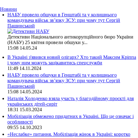
Новини
НАБУ провело обшуки в Генштабі та у колишнього
командувача військ зв’язку ЗСУ: при чому тут Сергій
Пашинський
Детективи Національного антикорупційного бюро України
(НАБУ) 25 квітня провели обшуки у...
15:08
14.05.24
В Україні з'явився новий олігарх? Хто такий Максим Кріппа
і чому ним можуть зацікавитись спецслужби
11:49
14.11.2024
НАБУ провело обшуки в Генштабі та у колишнього
командувача військ зв’язку ЗСУ: при чому тут Сергій
Пашинський
15:08
14.05.2024
Наталія Холоденко взяла участь у благодійному проєкті для
українських дітей-сиріт
18:31
15.03.2024
Мобілізація обмежено придатних в Україні. Що це означає і
особливості
09:55
14.10.2023
«Неслабке» питання. Мобілізація жінок в Україні: коротко