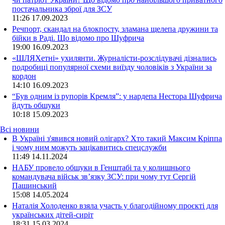
постачальника зброї для ЗСУ
11:26
17.09.2023
Речпорт, скандал на блокпосту, зламана щелепа дружини та
бійки в Раді. Що відомо про Шуфрича
19:00
16.09.2023
«ШЛЯХетні» ухилянти. Журналісти-розслідувачі дізнались
подробиці популярної схеми виїзду чоловіків з України за
кордон
14:10
16.09.2023
“Був одним із рупорів Кремля”: у нардепа Нестора Шуфрича
йдуть обшуки
10:18
15.09.2023
Всі новини
В Україні з'явився новий олігарх? Хто такий Максим Кріппа
і чому ним можуть зацікавитись спецслужби
11:49 14.11.2024
НАБУ провело обшуки в Генштабі та у колишнього
командувача військ зв’язку ЗСУ: при чому тут Сергій
Пашинський
15:08 14.05.2024
Наталія Холоденко взяла участь у благодійному проєкті для
українських дітей-сиріт
18:31 15.03.2024