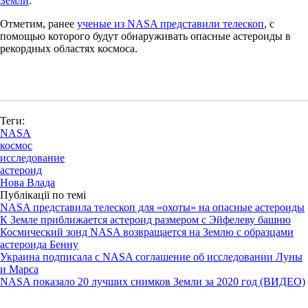
Земли
.
Отметим, ранее
ученые из NASA представили телескоп
, с
помощью которого будут обнаруживать опасные астероиды в
рекордных областях космоса.
Теги:
NASA
космос
исследование
астероид
Нова Влада
Публікації по темі
NASA представила телескоп для «охоты» на опасные астероиды
К Земле приближается астероид размером с Эйфелеву башню
Космический зонд NASA возвращается на Землю с образцами
астероида Бенну
Украина подписала с NASA соглашение об исследовании Луны
и Марса
NASA показало 20 лучших снимков Земли за 2020 год (ВИДЕО)