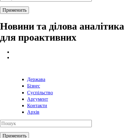
Новини та ділова аналітика
для проактивних
Держава
Бізнес
Суспільство
Аргумент
Контакти
Архів