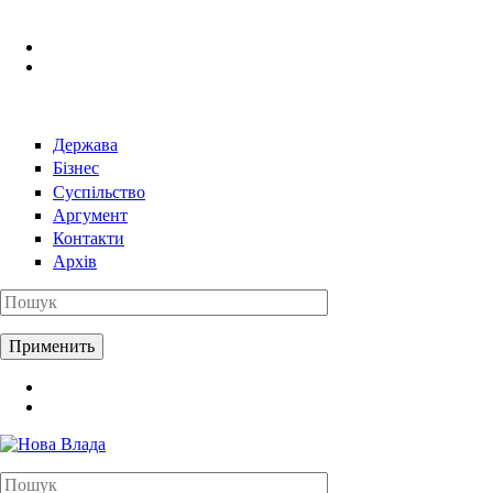
Перейти к основному содержанию
Держава
Бізнес
Суспільство
Аргумент
Контакти
Архів