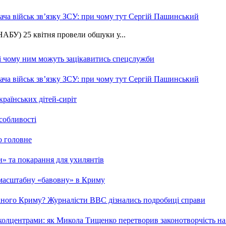
ча військ зв’язку ЗСУ: при чому тут Сергій Пашинський
АБУ) 25 квітня провели обшуки у...
 і чому ним можуть зацікавитись спецслужби
ча військ зв’язку ЗСУ: при чому тут Сергій Пашинський
країнських дітей-сиріт
особливості
о головне
ми» та покарання для ухилянтів
 масштабну «бавовну» в Криму
ваного Криму? Журналісти ВВС дізнались подробиці справи
та колцентрами: як Микола Тищенко перетворив законотворчість на