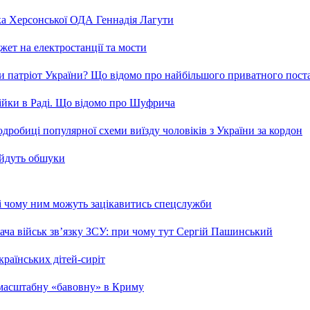
ка Херсонської ОДА Геннадія Лагути
ет на електростанції та мости
и патріот України? Що відомо про найбільшого приватного пост
бійки в Раді. Що відомо про Шуфрича
робиці популярної схеми виїзду чоловіків з України за кордон
 йдуть обшуки
 і чому ним можуть зацікавитись спецслужби
ча військ зв’язку ЗСУ: при чому тут Сергій Пашинський
країнських дітей-сиріт
 масштабну «бавовну» в Криму