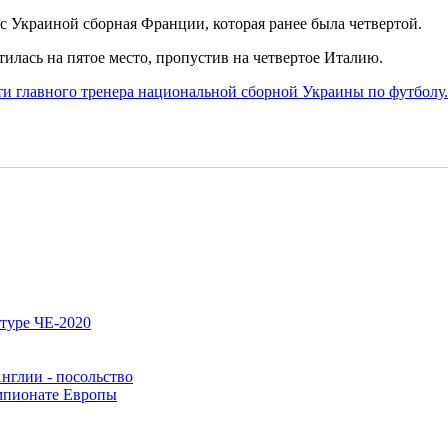
с Украиной сборная Франции, которая ранее была четвертой.
тилась на пятое место, пропустив на четвертое Италию.
и главного тренера национальной сборной Украины по футболу.
туре ЧЕ-2020
нглии - посольство
мпионате Европы