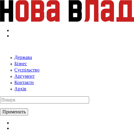
Перейти к основному содержанию
Держава
Бізнес
Суспільство
Аргумент
Контакти
Архів