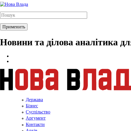
Новини та ділова аналітика д
Держава
Бізнес
Суспільство
Аргумент
Контакти
Архів