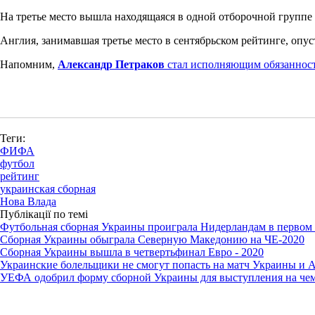
На третье место вышла находящаяся в одной отборочной группе 
Англия, занимавшая третье место в сентябрьском рейтинге, опус
Напомним,
Александр Петраков
стал исполняющим обязанност
Теги:
ФИФА
футбол
рейтинг
украинская сборная
Нова Влада
Публікації по темі
Футбольная сборная Украины проиграла Нидерландам в первом 
Сборная Украины обыграла Северную Македонию на ЧЕ-2020
Сборная Украины вышла в четвертьфинал Евро - 2020
Украинские болельщики не смогут попасть на матч Украины и А
УЕФА одобрил форму сборной Украины для выступления на че