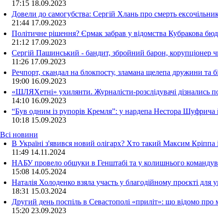
17:15
18.09.2023
Довели до самогубства: Сергій Хлань про смерть ексочільни
21:44
17.09.2023
Політичне рішення? Єрмак забрав у відомства Кубракова бюдж
21:12
17.09.2023
Сергій Пашинський - бандит, збройний барон, корупціонер ч
11:26
17.09.2023
Речпорт, скандал на блокпосту, зламана щелепа дружини та 
19:00
16.09.2023
«ШЛЯХетні» ухилянти. Журналісти-розслідувачі дізнались под
14:10
16.09.2023
“Був одним із рупорів Кремля”: у нардепа Нестора Шуфрича
10:18
15.09.2023
Всі новини
В Україні з'явився новий олігарх? Хто такий Максим Кріппа
11:49 14.11.2024
НАБУ провело обшуки в Генштабі та у колишнього командува
15:08 14.05.2024
Наталія Холоденко взяла участь у благодійному проєкті для у
18:31 15.03.2024
Другий день поспіль в Севастополі «приліт»: що відомо про
15:20 23.09.2023