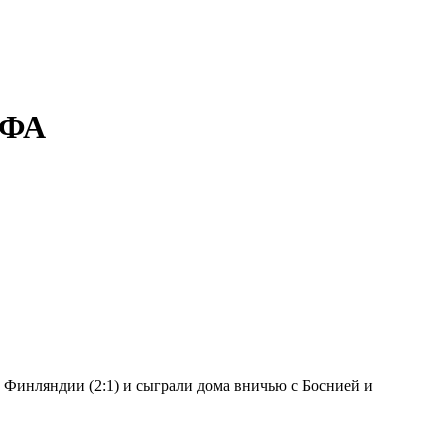
ИФА
у Финляндии (2:1) и сыграли дома вничью с Боснией и