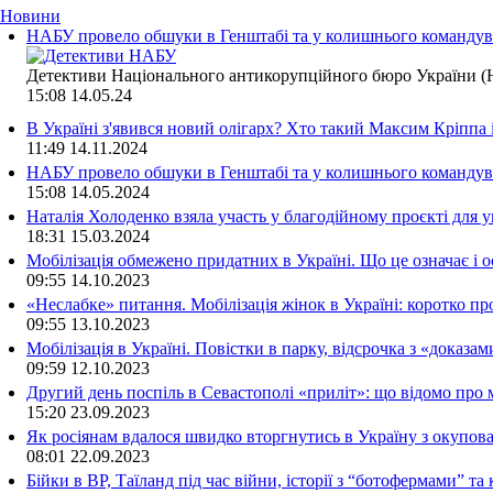
Новини
НАБУ провело обшуки в Генштабі та у колишнього командува
Детективи Національного антикорупційного бюро України (Н
15:08
14.05.24
В Україні з'явився новий олігарх? Хто такий Максим Кріппа
11:49
14.11.2024
НАБУ провело обшуки в Генштабі та у колишнього командува
15:08
14.05.2024
Наталія Холоденко взяла участь у благодійному проєкті для у
18:31
15.03.2024
Мобілізація обмежено придатних в Україні. Що це означає і 
09:55
14.10.2023
«Неслабке» питання. Мобілізація жінок в Україні: коротко пр
09:55
13.10.2023
Мобілізація в Україні. Повістки в парку, відсрочка з «доказа
09:59
12.10.2023
Другий день поспіль в Севастополі «приліт»: що відомо про
15:20
23.09.2023
Як росіянам вдалося швидко вторгнутись в Україну з окупо
08:01
22.09.2023
Бійки в ВР, Таїланд під час війни, історії з “ботофермами” 