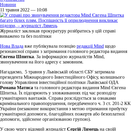
Новини
11 травня 2022 — 10:08
Журналіст закликав прокуратуру розібратись у цій справі
виважено та без політики
Нова Влада
вже публікувала позицію
редакції Mind
щодо
резонансної справи з затримання головного редактора видання
Євгена Шпитка
. За інформацією журналістів Mind,
звинувачення на його адресу є замовним.
Нагадаємо, 5 травня у Львівській області СБУ затримала
президента Міжнародного Інвестиційного Офісу, колишнього
голову Управління інвестиційної політики Львівської ОДА
Романа Матиса
та головного редактора видання Mind Євгена
Шпитка. Їх підозрюють у зловживаннях під час розподілу
гуманітарних вантажів. Справа розслідується за ознаками
кримінального правопорушення, передбаченого ч. 3 ст. 201-2 КК
України (незаконне використання з метою отримання прибутку
гуманітарної допомоги, благодійних пожертв або безоплатної
допомоги, здійснене організованою групою).
У свою чергу відомий журналіст
Сергій Лямець
на своїй