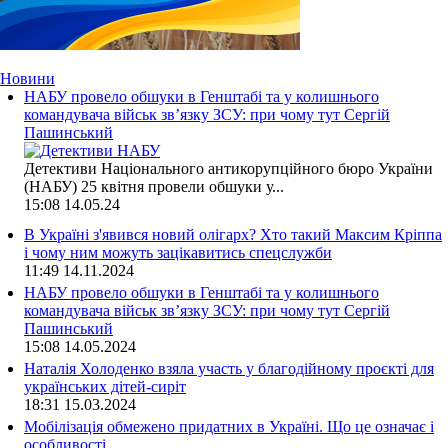
Новини
НАБУ провело обшуки в Генштабі та у колишнього
командувача військ зв’язку ЗСУ: при чому тут Сергій
Пашинський
Детективи Національного антикорупційного бюро України
(НАБУ) 25 квітня провели обшуки у...
15:08
14.05.24
В Україні з'явився новий олігарх? Хто такий Максим Кріппа
і чому ним можуть зацікавитись спецслужби
11:49
14.11.2024
НАБУ провело обшуки в Генштабі та у колишнього
командувача військ зв’язку ЗСУ: при чому тут Сергій
Пашинський
15:08
14.05.2024
Наталія Холоденко взяла участь у благодійному проєкті для
українських дітей-сиріт
18:31
15.03.2024
Мобілізація обмежено придатних в Україні. Що це означає і
особливості