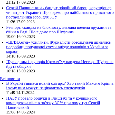
21:12
17.09.2023
Сергій Пашинський - бандит, збройний барон, корупціонер
чи патріот України? Що відомо про найбільшого приватного
постачальника зброї для ЗСУ
11:26
17.09.2023
Речпорт, скандал на блокпосту, зламана щелепа дружини та
бійки в Раді. Що відомо про Шуфрича
19:00
16.09.2023
«ШЛЯХетні» ухилянти. Журналісти-розслідувачі дізнались
подробиці популярної схеми виїзду чоловіків з України за
кордон
14:10
16.09.2023
“Був одним із рупорів Кремля”: у нардепа Нестора Шуфрича
йдуть обшуки
10:18
15.09.2023
Всі новини
В Україні з'явився новий олігарх? Хто такий Максим Кріппа
і чому ним можуть зацікавитись спецслужби
11:49 14.11.2024
НАБУ провело обшуки в Генштабі та у колишнього
командувача військ зв’язку ЗСУ: при чому тут Сергій
Пашинський
15:08 14.05.2024