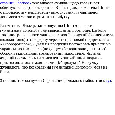
сторінці Facebook
теж виказав сумніви щодо коректності
обвинувачень правоохоронців. Він нагадав, що Євгена Шпитка
о підозрюють у нецільовому використанні гуманітарної
допомоги з метою отримання прибутку.
Разом з тим, Лямець наголошує, що Шпитко не возив
гуманітарну допомогу і не відповідав за її розподіл. Це були
товарно-грошові постачання військової продукції (бронежилети,
шоломи тощо) з-за кордону через спеціалізовані підприємства
«Укроборонпрому». Далі ця продукція постачалась приватною
українською компанією (покупцем) безкоштовно для потреб
оборони відповідним воєнізованим підрозділам. Частина
амуніції постачалась на замовлення звичайними людьми з
прямою оплатою замовниками цієї продукції. На думку
журналіста, про розкрадання гуманітарної допомоги мова не
йшла.
З повним тексом думки Сергія Лямця можна ознайомитись
тут
.