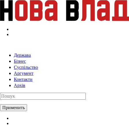
Перейти к основному содержанию
Держава
Бізнес
Суспільство
Аргумент
Контакти
Архів