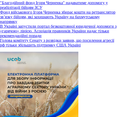
"Благодійний фонд Ігоря Черненка" надаватиме допомогу у
реабілітації бійцям ЗСУ
Фонд військового Ігоря Черненка збирає кошти на ретранслятор
зв’язку бійцям, які захищають Україну на бахмутському
напрямку
В Україні запустили портал безкоштовної юридичної допомоги з
«гарячою» лінією. Асоціація правників України надає тільки
рекомендаційні поради
Голова комітету Сенату з розвідки заявив, що посилення агресії
рф тільки збільшить підтримку США Україні