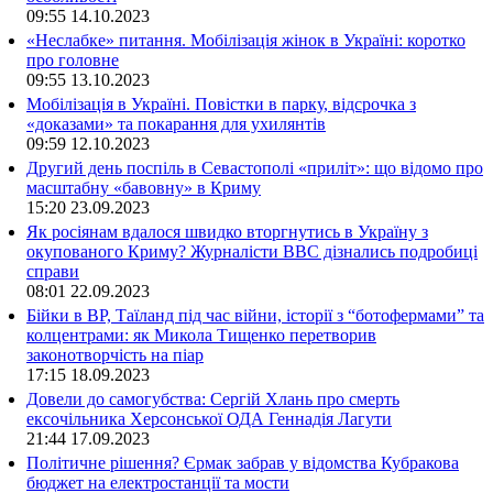
09:55
14.10.2023
«Неслабке» питання. Мобілізація жінок в Україні: коротко
про головне
09:55
13.10.2023
Мобілізація в Україні. Повістки в парку, відсрочка з
«доказами» та покарання для ухилянтів
09:59
12.10.2023
Другий день поспіль в Севастополі «приліт»: що відомо про
масштабну «бавовну» в Криму
15:20
23.09.2023
Як росіянам вдалося швидко вторгнутись в Україну з
окупованого Криму? Журналісти ВВС дізнались подробиці
справи
08:01
22.09.2023
Бійки в ВР, Таїланд під час війни, історії з “ботофермами” та
колцентрами: як Микола Тищенко перетворив
законотворчість на піар
17:15
18.09.2023
Довели до самогубства: Сергій Хлань про смерть
ексочільника Херсонської ОДА Геннадія Лагути
21:44
17.09.2023
Політичне рішення? Єрмак забрав у відомства Кубракова
бюджет на електростанції та мости