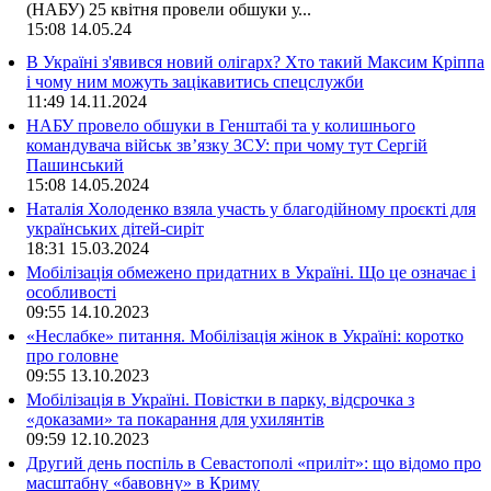
(НАБУ) 25 квітня провели обшуки у...
15:08
14.05.24
В Україні з'явився новий олігарх? Хто такий Максим Кріппа
і чому ним можуть зацікавитись спецслужби
11:49
14.11.2024
НАБУ провело обшуки в Генштабі та у колишнього
командувача військ зв’язку ЗСУ: при чому тут Сергій
Пашинський
15:08
14.05.2024
Наталія Холоденко взяла участь у благодійному проєкті для
українських дітей-сиріт
18:31
15.03.2024
Мобілізація обмежено придатних в Україні. Що це означає і
особливості
09:55
14.10.2023
«Неслабке» питання. Мобілізація жінок в Україні: коротко
про головне
09:55
13.10.2023
Мобілізація в Україні. Повістки в парку, відсрочка з
«доказами» та покарання для ухилянтів
09:59
12.10.2023
Другий день поспіль в Севастополі «приліт»: що відомо про
масштабну «бавовну» в Криму