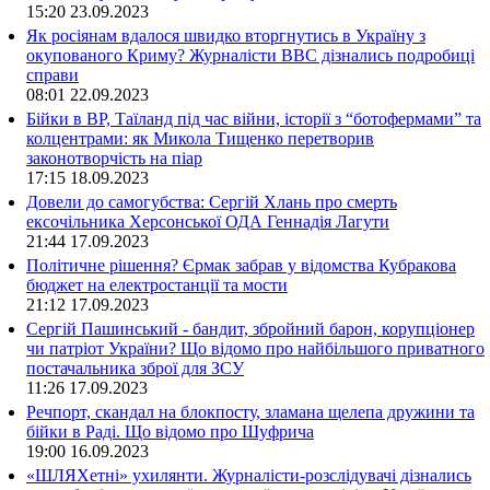
15:20
23.09.2023
Як росіянам вдалося швидко вторгнутись в Україну з
окупованого Криму? Журналісти ВВС дізнались подробиці
справи
08:01
22.09.2023
Бійки в ВР, Таїланд під час війни, історії з “ботофермами” та
колцентрами: як Микола Тищенко перетворив
законотворчість на піар
17:15
18.09.2023
Довели до самогубства: Сергій Хлань про смерть
ексочільника Херсонської ОДА Геннадія Лагути
21:44
17.09.2023
Політичне рішення? Єрмак забрав у відомства Кубракова
бюджет на електростанції та мости
21:12
17.09.2023
Сергій Пашинський - бандит, збройний барон, корупціонер
чи патріот України? Що відомо про найбільшого приватного
постачальника зброї для ЗСУ
11:26
17.09.2023
Речпорт, скандал на блокпосту, зламана щелепа дружини та
бійки в Раді. Що відомо про Шуфрича
19:00
16.09.2023
«ШЛЯХетні» ухилянти. Журналісти-розслідувачі дізнались