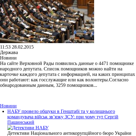
11:53 28.02.2015
Держава
Новини
На сайте Верховной Рады появились данные о 4471 помощнике
народного депутата. Список помощников можно найти на
карточке каждого депутата с информацией, на каких принципах
они работают: как госслужащие или как волонтеры.Согласно
обнародованным данным, 3259 помощников...
Новини
НАБУ провело обшуки в Генштабі та у колишнього
командувача військ зв’язку ЗСУ: при чому тут Сергій
Пашинський
Детективи Національного антикорупційного бюро України