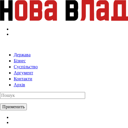
Перейти к основному содержанию
Держава
Бізнес
Суспільство
Аргумент
Контакти
Архів