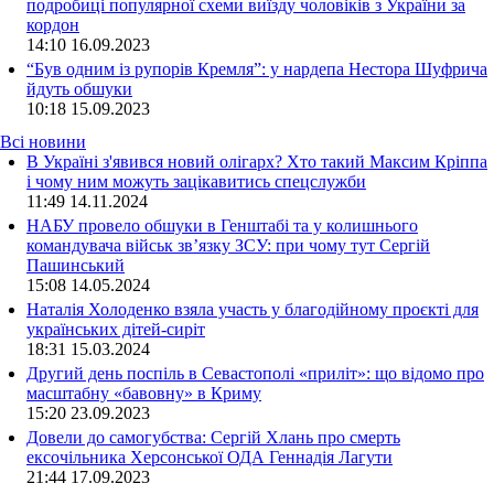
подробиці популярної схеми виїзду чоловіків з України за
кордон
14:10
16.09.2023
“Був одним із рупорів Кремля”: у нардепа Нестора Шуфрича
йдуть обшуки
10:18
15.09.2023
Всі новини
В Україні з'явився новий олігарх? Хто такий Максим Кріппа
і чому ним можуть зацікавитись спецслужби
11:49 14.11.2024
НАБУ провело обшуки в Генштабі та у колишнього
командувача військ зв’язку ЗСУ: при чому тут Сергій
Пашинський
15:08 14.05.2024
Наталія Холоденко взяла участь у благодійному проєкті для
українських дітей-сиріт
18:31 15.03.2024
Другий день поспіль в Севастополі «приліт»: що відомо про
масштабну «бавовну» в Криму
15:20 23.09.2023
Довели до самогубства: Сергій Хлань про смерть
ексочільника Херсонської ОДА Геннадія Лагути
21:44 17.09.2023