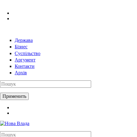
Перейти к основному содержанию
Держава
Бізнес
Суспільство
Аргумент
Контакти
Архів