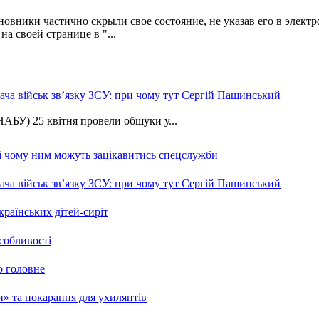
вники частично скрыли свое состояние, не указав его в элект
 своей странице в "...
ча військ зв’язку ЗСУ: при чому тут Сергій Пашинський
АБУ) 25 квітня провели обшуки у...
 і чому ним можуть зацікавитись спецслужби
ча військ зв’язку ЗСУ: при чому тут Сергій Пашинський
країнських дітей-сиріт
особливості
о головне
ми» та покарання для ухилянтів