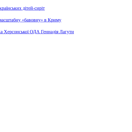
країнських дітей-сиріт
 масштабну «бавовну» в Криму
ка Херсонської ОДА Геннадія Лагути