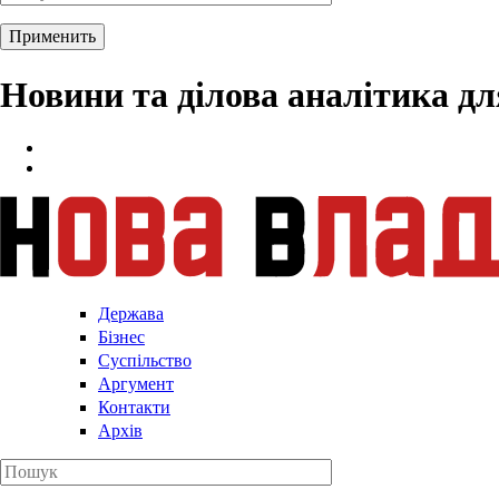
Новини та ділова аналітика д
Держава
Бізнес
Суспільство
Аргумент
Контакти
Архів