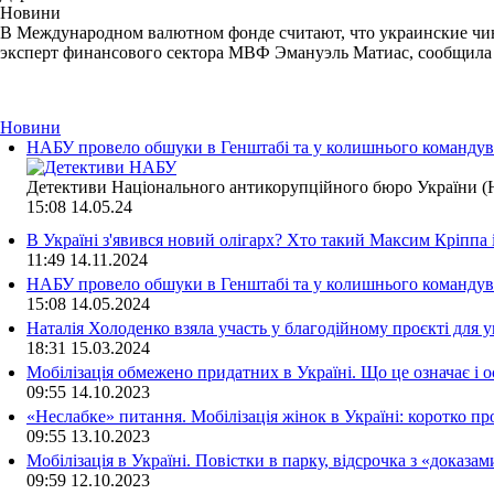
Новини
В Международном валютном фонде считают, что украинские чино
эксперт финансового сектора МВФ Эмануэль Матиас, сообщила на
Новини
НАБУ провело обшуки в Генштабі та у колишнього командува
Детективи Національного антикорупційного бюро України (Н
15:08
14.05.24
В Україні з'явився новий олігарх? Хто такий Максим Кріппа
11:49
14.11.2024
НАБУ провело обшуки в Генштабі та у колишнього командува
15:08
14.05.2024
Наталія Холоденко взяла участь у благодійному проєкті для у
18:31
15.03.2024
Мобілізація обмежено придатних в Україні. Що це означає і 
09:55
14.10.2023
«Неслабке» питання. Мобілізація жінок в Україні: коротко пр
09:55
13.10.2023
Мобілізація в Україні. Повістки в парку, відсрочка з «доказа
09:59
12.10.2023