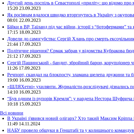
Другий день поспіль в Севастополі «приліт»: що відомо про
15:20
23.09.2023
Як росіянам вдалося швидко вторгнутись в Україну з окупо
08:01
22.09.2023
Бійки в ВР, Таїланд під час війни, історії з “ботофермами” 
17:15
18.09.2023
Довели до самогубства: Сергій Хлань про смерть ексочільни
21:44
17.09.2023
Політичне рішення? Єрмак забрав у відомства Кубракова бюдж
21:12
17.09.2023
Сергій Пашинський - бандит, збройний барон, корупціонер ч
11:26
17.09.2023
Речпорт, скандал на блокпосту, зламана щелепа дружини та 
19:00
16.09.2023
«ШЛЯХетні» ухилянти. Журналісти-розслідувачі дізнались под
14:10
16.09.2023
“Був одним із рупорів Кремля”: у нардепа Нестора Шуфрича
10:18
15.09.2023
Всі новини
В Україні з'явився новий олігарх? Хто такий Максим Кріппа
11:49 14.11.2024
НАБУ провело обшуки в Генштабі та у колишнього командува