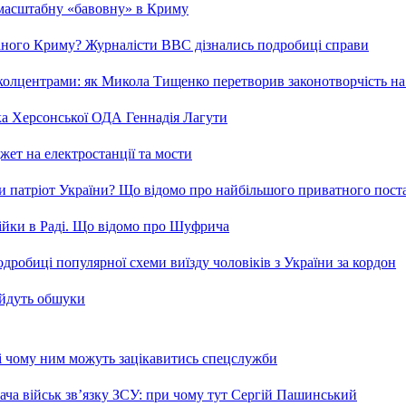
 масштабну «бавовну» в Криму
ваного Криму? Журналісти ВВС дізнались подробиці справи
та колцентрами: як Микола Тищенко перетворив законотворчість на
ка Херсонської ОДА Геннадія Лагути
ет на електростанції та мости
и патріот України? Що відомо про найбільшого приватного пост
бійки в Раді. Що відомо про Шуфрича
робиці популярної схеми виїзду чоловіків з України за кордон
 йдуть обшуки
 і чому ним можуть зацікавитись спецслужби
ча військ зв’язку ЗСУ: при чому тут Сергій Пашинський