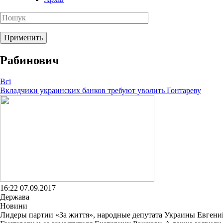
Рабинович
Всі
Вкладчики украинских банков требуют уволить Гонтареву
16:22 07.09.2017
Держава
Новини
Лидеры партии «За життя», народные депутата Украины Евген