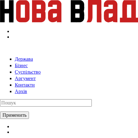
Перейти к основному содержанию
Держава
Бізнес
Суспільство
Аргумент
Контакти
Архів