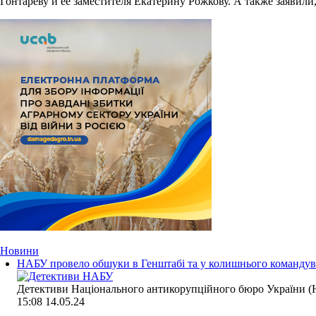
Гонтареву и ее заместителя Екатерину Рожкову. А также заявили,
Новини
НАБУ провело обшуки в Генштабі та у колишнього командува
Детективи Національного антикорупційного бюро України (Н
15:08
14.05.24