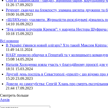
Сергій Пашинський - бандит, збройний барон, корупціонер ч
11:26
17.09.2023
Речпорт, скандал на блокпосту, зламана щелепа дружини та 
19:00
16.09.2023
«ШЛЯХетні» ухилянти. Журналісти-розслідувачі дізнались под
14:10
16.09.2023
“Був одним із рупорів Кремля”: у нардепа Нестора Шуфрича
10:18
15.09.2023
Всі новини
В Україні з'явився новий олігарх? Хто такий Максим Кріппа
11:49 14.11.2024
НАБУ провело обшуки в Генштабі та у колишнього командува
15:08 14.05.2024
Наталія Холоденко взяла участь у благодійному проєкті для у
18:31 15.03.2024
Другий день поспіль в Севастополі «приліт»: що відомо про
15:20 23.09.2023
Довели до самогубства: Сергій Хлань про смерть ексочільни
21:44 17.09.2023
Смотреть больше
Архів