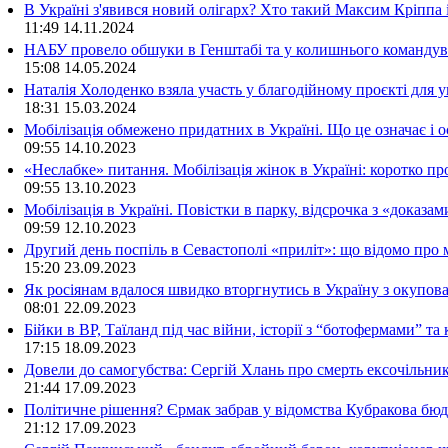
В Україні з'явився новий олігарх? Хто такий Максим Кріппа
11:49
14.11.2024
НАБУ провело обшуки в Генштабі та у колишнього командува
15:08
14.05.2024
Наталія Холоденко взяла участь у благодійному проєкті для у
18:31
15.03.2024
Мобілізація обмежено придатних в Україні. Що це означає і 
09:55
14.10.2023
«Неслабке» питання. Мобілізація жінок в Україні: коротко пр
09:55
13.10.2023
Мобілізація в Україні. Повістки в парку, відсрочка з «доказа
09:59
12.10.2023
Другий день поспіль в Севастополі «приліт»: що відомо про
15:20
23.09.2023
Як росіянам вдалося швидко вторгнутись в Україну з окупо
08:01
22.09.2023
Бійки в ВР, Таїланд під час війни, історії з “ботофермами” 
17:15
18.09.2023
Довели до самогубства: Сергій Хлань про смерть ексочільни
21:44
17.09.2023
Політичне рішення? Єрмак забрав у відомства Кубракова бюдж
21:12
17.09.2023