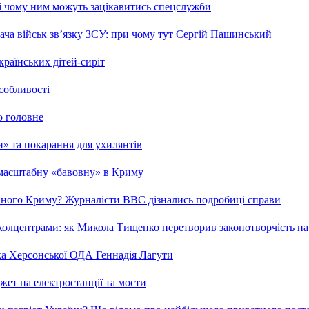
 і чому ним можуть зацікавитись спецслужби
ча військ зв’язку ЗСУ: при чому тут Сергій Пашинський
країнських дітей-сиріт
особливості
о головне
ми» та покарання для ухилянтів
 масштабну «бавовну» в Криму
ваного Криму? Журналісти ВВС дізнались подробиці справи
та колцентрами: як Микола Тищенко перетворив законотворчість на
ка Херсонської ОДА Геннадія Лагути
ет на електростанції та мости