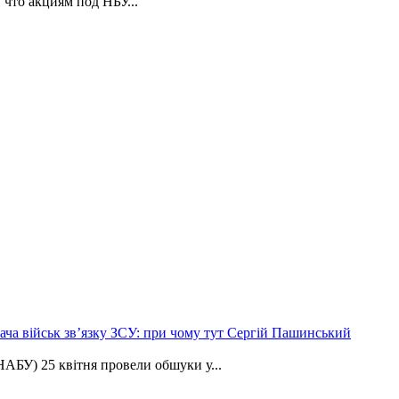
 что акциям под НБУ...
ча військ зв’язку ЗСУ: при чому тут Сергій Пашинський
АБУ) 25 квітня провели обшуки у...