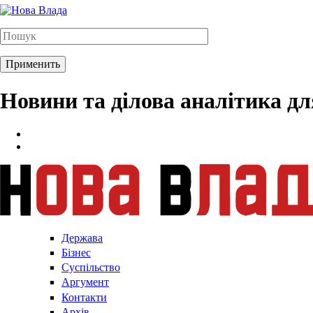
Новини та ділова аналітика д
Держава
Бізнес
Суспільство
Аргумент
Контакти
Архів