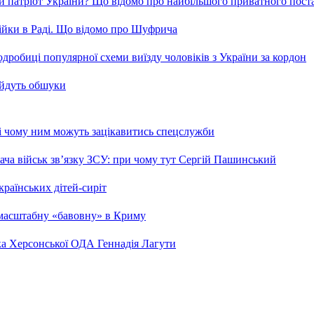
и патріот України? Що відомо про найбільшого приватного пост
бійки в Раді. Що відомо про Шуфрича
робиці популярної схеми виїзду чоловіків з України за кордон
 йдуть обшуки
 і чому ним можуть зацікавитись спецслужби
ча військ зв’язку ЗСУ: при чому тут Сергій Пашинський
країнських дітей-сиріт
 масштабну «бавовну» в Криму
ка Херсонської ОДА Геннадія Лагути