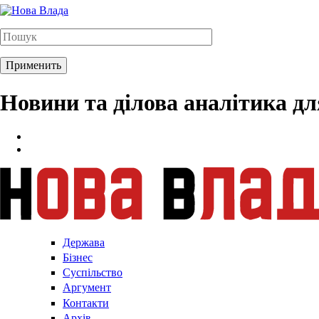
Новини та ділова аналітика д
Держава
Бізнес
Суспільство
Аргумент
Контакти
Архів