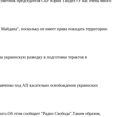
советник председателя СБУ Юрий Тандит.«У нас очень много
у Майдана", поскольку не имеет права покидать территорию
 украинскую разведку в подготовке терактов в
авченко под АП касательно освобождения украинских
ого.Об этом сообщает "Радио Свобода".Таким образом,