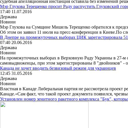
судебная апелляционная инстанция оставила без изменений реше
Мэр Глухова Терещенко просит Раду распустить Глуховский гор
17:40 11.07.2016
Держава
Новини
Мэр Глухова на Сумщине Мишель Терещенко обратился к предсе
Об этом он заявил 11 июля на пресс-конференции в Киеве.По сло
В Днепре на промежуточных выборах ЦИК зарегистрировала 51
07:40 20.06.2016
Держава
Новини
На промежуточных выборах в Верховную Раду Украины в 27-м о
самовыдвиженцы, при этом зарегистрированы 8 "двойников" - о
Канада не хочет вводить безвизовый режим для украинцев
12:45 31.05.2016
Держава
Новини
Властная в Канаде Либеральная партия не рассмотрела проект р
Канаде.«Сам факт, что такой проект документа появился, чрезвы
Установлен номер зенитного ракетного комплекса "Бук", котор