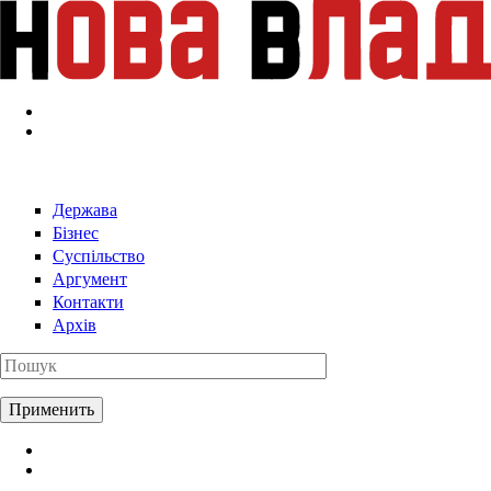
Перейти к основному содержанию
Держава
Бізнес
Суспільство
Аргумент
Контакти
Архів