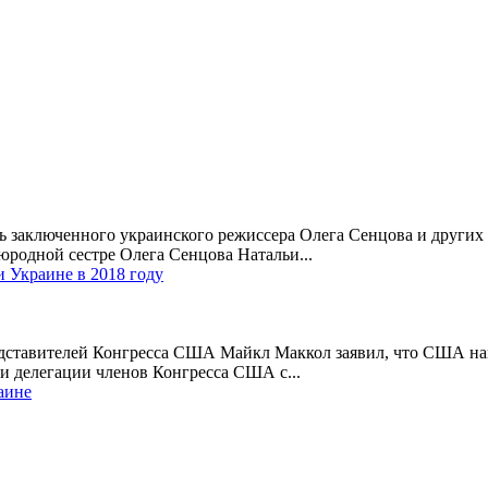
ь заключенного украинского режиссера Олега Сенцова и других 
юродной сестре Олега Сенцова Натальи...
 Украине в 2018 году
дставителей Конгресса США Майкл Маккол заявил, что США нам
чи делегации членов Конгресса США с...
аине