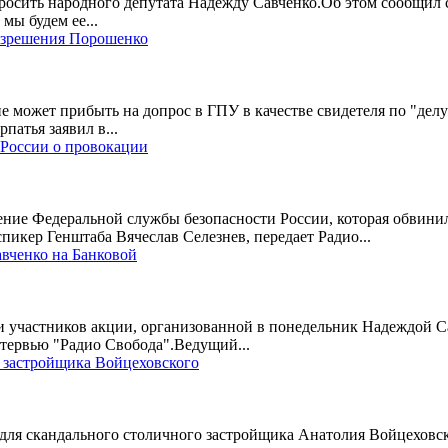
осить народного депутата Надежду Савченко.Об этом сообщил 
мы будем ее...
разрешения Порошенко
е может прибыть на допрос в ГПУ в качестве свидетеля по "дел
патья заявил в...
России о провокации
ие Федеральной службы безопасности России, которая обвинила
икер Генштаба Вячеслав Селезнев, передает Радио...
вченко на Банковой
и участников акции, организованной в понедельник Надеждой С
нтервью "Радио Свобода".Ведущий...
я застройщика Войцеховского
для скандального столичного застройщика Анатолия Войцеховск