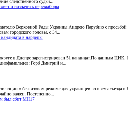
ние следственного судьи...
совет и назначить перевыборы
дателю Верховной Рады Украины Андрею Парубию с просьбой ра
вам городского головы, с 34...
 кандидата в нардепы
круге в Днепре зарегистрирован 51 кандидат.По данным ЦИК, 1
днофамильцев: Горб Дмитрий и...
езолюции о безвизовом режиме для украинцев во время съезда в
чайно важен. Постепенно...
ым был сбит МН17