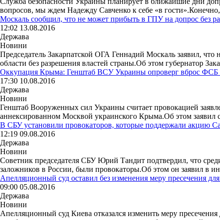
Служба безопасности Украины планирует в ближайшие дни допр
вопросов, мы ждем Надежду Савченко к себе «в гости».Конечно, 
Москаль сообщил, что не может прибыть в ГПУ на допрос без 
12:02 13.08.2016
Держава
Новини
Председатель Закарпатской ОГА Геннадий Москаль заявил, что н
области без разрешения властей страны.Об этом губернатор Закар
Оккупация Крыма: Генштаб ВСУ Украины опроверг вброс ФСБ 
17:30 10.08.2016
Держава
Новини
Генштаб Вооруженных сил Украины считает провокацией заявлен
аннексированном Москвой украинского Крыма.Об этом заявил сп
В СБУ установили провокаторов, которые поддержали акцию Са
12:19 09.08.2016
Держава
Новини
Советник председателя СБУ Юрий Тандит подтвердил, что сред
заложников в России, были провокаторы.Об этом он заявил в и
Апелляционный суд оставил без изменения меру пресечения дл
09:00 05.08.2016
Держава
Новини
Апелляционный суд Киева отказался изменить меру пресечения 