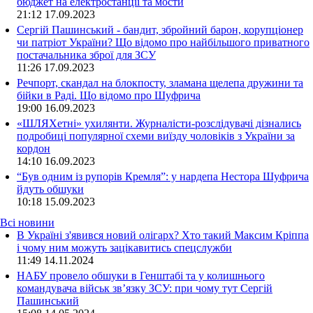
бюджет на електростанції та мости
21:12
17.09.2023
Сергій Пашинський - бандит, збройний барон, корупціонер
чи патріот України? Що відомо про найбільшого приватного
постачальника зброї для ЗСУ
11:26
17.09.2023
Речпорт, скандал на блокпосту, зламана щелепа дружини та
бійки в Раді. Що відомо про Шуфрича
19:00
16.09.2023
«ШЛЯХетні» ухилянти. Журналісти-розслідувачі дізнались
подробиці популярної схеми виїзду чоловіків з України за
кордон
14:10
16.09.2023
“Був одним із рупорів Кремля”: у нардепа Нестора Шуфрича
йдуть обшуки
10:18
15.09.2023
Всі новини
В Україні з'явився новий олігарх? Хто такий Максим Кріппа
і чому ним можуть зацікавитись спецслужби
11:49 14.11.2024
НАБУ провело обшуки в Генштабі та у колишнього
командувача військ зв’язку ЗСУ: при чому тут Сергій
Пашинський