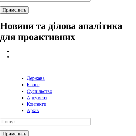
Новини та ділова аналітика
для проактивних
Держава
Бізнес
Суспільство
Аргумент
Контакти
Архів