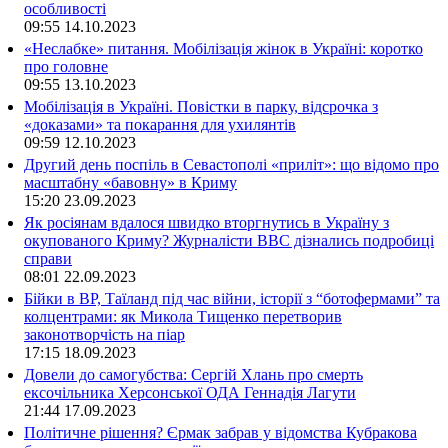
особливості
09:55
14.10.2023
«Неслабке» питання. Мобілізація жінок в Україні: коротко
про головне
09:55
13.10.2023
Мобілізація в Україні. Повістки в парку, відсрочка з
«доказами» та покарання для ухилянтів
09:59
12.10.2023
Другий день поспіль в Севастополі «приліт»: що відомо про
масштабну «бавовну» в Криму
15:20
23.09.2023
Як росіянам вдалося швидко вторгнутись в Україну з
окупованого Криму? Журналісти ВВС дізнались подробиці
справи
08:01
22.09.2023
Бійки в ВР, Таїланд під час війни, історії з “ботофермами” та
колцентрами: як Микола Тищенко перетворив
законотворчість на піар
17:15
18.09.2023
Довели до самогубства: Сергій Хлань про смерть
ексочільника Херсонської ОДА Геннадія Лагути
21:44
17.09.2023
Політичне рішення? Єрмак забрав у відомства Кубракова