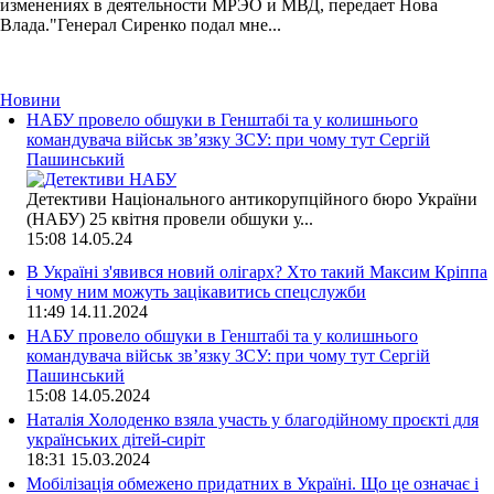
изменениях в деятельности МРЭО и МВД, передает Нова
Влада."Генерал Сиренко подал мне...
Новини
НАБУ провело обшуки в Генштабі та у колишнього
командувача військ зв’язку ЗСУ: при чому тут Сергій
Пашинський
Детективи Національного антикорупційного бюро України
(НАБУ) 25 квітня провели обшуки у...
15:08
14.05.24
В Україні з'явився новий олігарх? Хто такий Максим Кріппа
і чому ним можуть зацікавитись спецслужби
11:49
14.11.2024
НАБУ провело обшуки в Генштабі та у колишнього
командувача військ зв’язку ЗСУ: при чому тут Сергій
Пашинський
15:08
14.05.2024
Наталія Холоденко взяла участь у благодійному проєкті для
українських дітей-сиріт
18:31
15.03.2024
Мобілізація обмежено придатних в Україні. Що це означає і