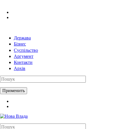
Перейти к основному содержанию
Держава
Бізнес
Суспільство
Аргумент
Контакти
Архів