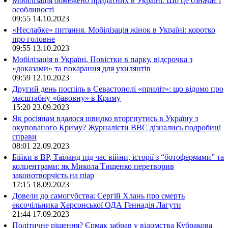
Мобілізація обмежено придатних в Україні. Що це означає і
особливості
09:55
14.10.2023
«Неслабке» питання. Мобілізація жінок в Україні: коротко
про головне
09:55
13.10.2023
Мобілізація в Україні. Повістки в парку, відсрочка з
«доказами» та покарання для ухилянтів
09:59
12.10.2023
Другий день поспіль в Севастополі «приліт»: що відомо про
масштабну «бавовну» в Криму
15:20
23.09.2023
Як росіянам вдалося швидко вторгнутись в Україну з
окупованого Криму? Журналісти ВВС дізнались подробиці
справи
08:01
22.09.2023
Бійки в ВР, Таїланд під час війни, історії з “ботофермами” та
колцентрами: як Микола Тищенко перетворив
законотворчість на піар
17:15
18.09.2023
Довели до самогубства: Сергій Хлань про смерть
ексочільника Херсонської ОДА Геннадія Лагути
21:44
17.09.2023
Політичне рішення? Єрмак забрав у відомства Кубракова