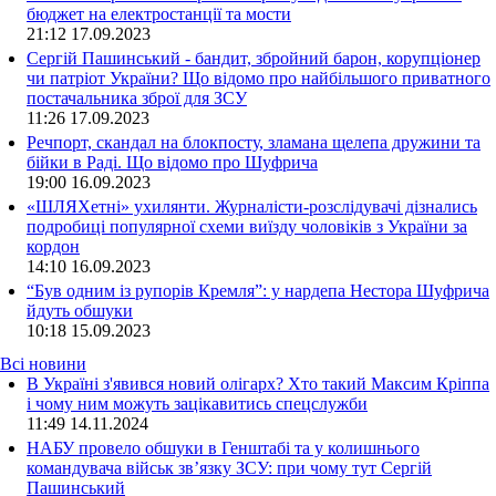
бюджет на електростанції та мости
21:12
17.09.2023
Сергій Пашинський - бандит, збройний барон, корупціонер
чи патріот України? Що відомо про найбільшого приватного
постачальника зброї для ЗСУ
11:26
17.09.2023
Речпорт, скандал на блокпосту, зламана щелепа дружини та
бійки в Раді. Що відомо про Шуфрича
19:00
16.09.2023
«ШЛЯХетні» ухилянти. Журналісти-розслідувачі дізнались
подробиці популярної схеми виїзду чоловіків з України за
кордон
14:10
16.09.2023
“Був одним із рупорів Кремля”: у нардепа Нестора Шуфрича
йдуть обшуки
10:18
15.09.2023
Всі новини
В Україні з'явився новий олігарх? Хто такий Максим Кріппа
і чому ним можуть зацікавитись спецслужби
11:49 14.11.2024
НАБУ провело обшуки в Генштабі та у колишнього
командувача військ зв’язку ЗСУ: при чому тут Сергій
Пашинський