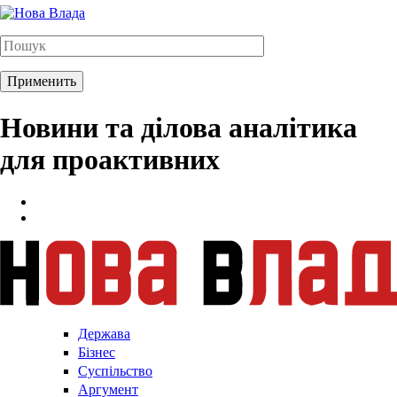
Новини та ділова аналітика
для проактивних
Держава
Бізнес
Суспільство
Аргумент