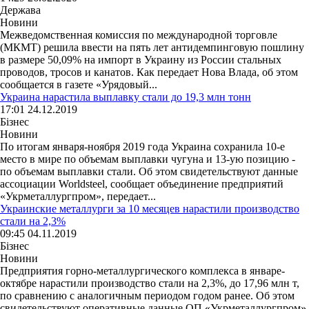
Держава
Новини
Межведомственная комиссия по международной торговле
(МКМТ) решила ввести на пять лет антидемпинговую пошлину
в размере 50,09% на импорт в Украину из России стальных
проводов, тросов и канатов. Как передает Нова Влада, об этом
сообщается в газете «Урядовый...
Украина нарастила выплавку стали до 19,3 млн тонн
17:01 24.12.2019
Бізнес
Новини
По итогам января-ноября 2019 года Украина сохранила 10-е
место в мире по объемам выплавки чугуна и 13-ую позицию -
по объемам выплавки стали. Об этом свидетельствуют данные
ассоциации Worldsteel, сообщает объединение предприятий
«Укрметаллургпром», передает...
Украинские металлурги за 10 месяцев нарастили производство
стали на 2,3%
09:45 04.11.2019
Бізнес
Новини
Предприятия горно-металлургического комплекса в январе-
октябре нарастили производство стали на 2,3%, до 17,96 млн т,
по сравнению с аналогичным периодом годом ранее. Об этом
свидетельствуют оперативные данные ОП «Укрметаллургпром»,