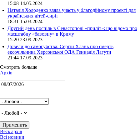
15:08 14.05.2024
Наталія Холоденко взяла участь у благодійному проєкті для
українських дітей-сиріт
18:31 15.03.2024
Другий день поспіль в Севастополі «приліт»: що відомо про
масштабну «бавовну» в Криму
15:20 23.09.2023
Довели до самогубства: Сергій Хлань про смерть
ексочільника Херсонської ОДА Геннадія Лагути
21:44 17.09.2023
Смотреть больше
Архів
Весь архів
Всі новини