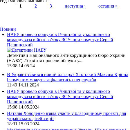
года мировая выплавка...
1
2
3
наступна ›
остання »
Страницы
Новини
НАБУ провело обшуки в Генштабі та у колишнього
командувача військ зв’язку ЗСУ: при чому тут Сергій
Пашинський
Детективи Національного антикорупційного бюро України
(НАБУ) 25 квітня провели обшуки у...
15:08
14.05.24
В Україні з'явився новий олігарх? Хто такий Максим Кріппа
і чому ним можуть зацікавитись спецслужби
11:49
14.11.2024
НАБУ провело обшуки в Генштабі та у колишнього
командувача військ зв’язку ЗСУ: при чому тут Сергій
Пашинський
15:08
14.05.2024
Наталія Холоденко взяла участь у благодійному проєкті для
українських дітей-сиріт
18:31
15.03.2024