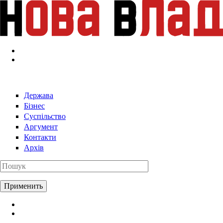
Перейти к основному содержанию
Держава
Бізнес
Суспільство
Аргумент
Контакти
Архів