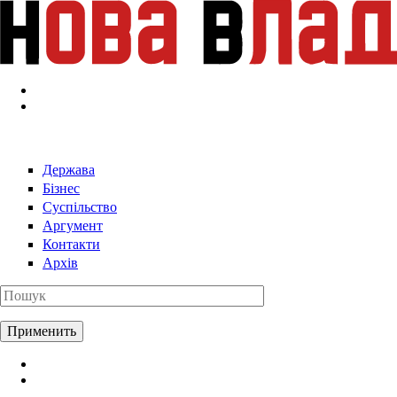
Перейти к основному содержанию
Держава
Бізнес
Суспільство
Аргумент
Контакти
Архів