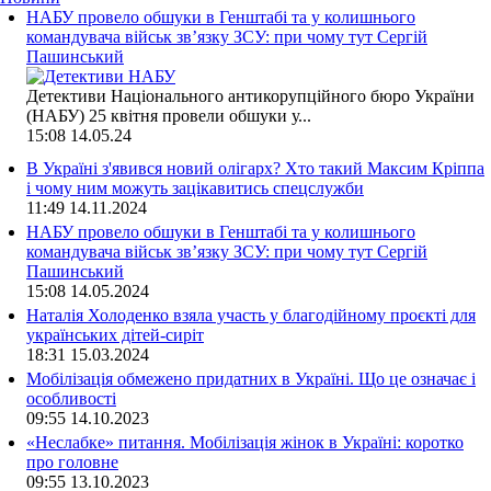
НАБУ провело обшуки в Генштабі та у колишнього
командувача військ зв’язку ЗСУ: при чому тут Сергій
Пашинський
Детективи Національного антикорупційного бюро України
(НАБУ) 25 квітня провели обшуки у...
15:08
14.05.24
В Україні з'явився новий олігарх? Хто такий Максим Кріппа
і чому ним можуть зацікавитись спецслужби
11:49
14.11.2024
НАБУ провело обшуки в Генштабі та у колишнього
командувача військ зв’язку ЗСУ: при чому тут Сергій
Пашинський
15:08
14.05.2024
Наталія Холоденко взяла участь у благодійному проєкті для
українських дітей-сиріт
18:31
15.03.2024
Мобілізація обмежено придатних в Україні. Що це означає і
особливості
09:55
14.10.2023
«Неслабке» питання. Мобілізація жінок в Україні: коротко
про головне
09:55
13.10.2023