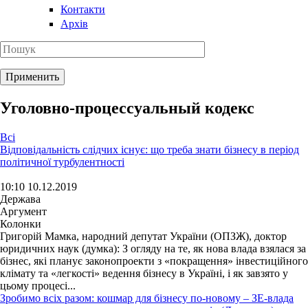
Контакти
Архів
Уголовно-процессуальный кодекс
Всі
Відповідальність слідчих існує: що треба знати бізнесу в період
політичної турбулентності
10:10 10.12.2019
Держава
Аргумент
Колонки
Григорій Мамка, народний депутат України (ОПЗЖ), доктор
юридичних наук (думка): З огляду на те, як нова влада взялася за
бізнес, які планує законопроекти з «покращення» інвестиційного
клімату та «легкості» ведення бізнесу в Україні, і як завзято у
цьому процесі...
Зробимо всіх разом: кошмар для бізнесу по-новому – ЗЕ-влада