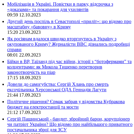
Мобілізація в Україні. Повістки в парку, відсрочка з
«доказами» та покарання для ухилянтів
09:59
12.10.2023
Другий день поспіль в Севастополі «приліт»: що відомо про
масштабну «бавовну» в Криму
15:20
23.09.2023
Як росіянам вдалося швидко вторгнутись в Україну з
окупованого Криму? Журналісти ВВС дізнались подробиці
справи
08:01
22.09.2023
Бійки в ВР, Таїланд під час війни, історії з “ботофермами” та
колцентрами: як Микола Тищенко перетворив
законотворчість на піар
17:15
18.09.2023
Довели до самогубства: Сергій Хлань про смерть
ексочільника Херсонської ОДА Геннадія Лагути
21:44
17.09.2023
Політичне рішення? Єрмак забрав у відомства Кубракова
бюджет на електростанції та мости
21:12
17.09.2023
Сергій Пашинський - бандит, збройний барон, корупціонер
чи патріот України? Що відомо про найбільшого приватного
постачальника зброї для ЗСУ