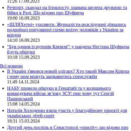
11:26
17.09.2023
Речпорт, скандал на блокпосту, зламана щелепа дружини та
бійки в Раді. Що відомо про Шуфрича
19:00
16.09.2023
«ШЛЯХетні» ухилянти. Журналісти-розслідувачі дізнались
подробиці популярної схеми виїзду чоловіків з України за
кордон
14:10
16.09.2023
“Був одним із рупорів Кремля”: у нардепа Нестора Шуфрича
йдуть обшуки
10:18
15.09.2023
Всі новини
В Україні з'явився новий олігарх? Хто такий Максим Кріппа
і чому ним можуть зацікавитись спецслужби
11:49 14.11.2024
НАБУ провело обшуки в Генштабі та у колишнього
командувача військ зв’язку ЗСУ: при чому тут Сергій
Пашинський
15:08 14.05.2024
Наталія Холоденко взяла участь у благодійному проєкті для
українських дітей-сиріт
18:31 15.03.2024
Другий день поспіль в Севастополі «приліт»: що відомо про