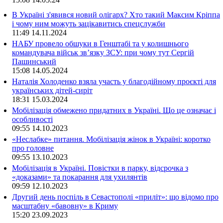
В Україні з'явився новий олігарх? Хто такий Максим Кріппа
і чому ним можуть зацікавитись спецслужби
11:49
14.11.2024
НАБУ провело обшуки в Генштабі та у колишнього
командувача військ зв’язку ЗСУ: при чому тут Сергій
Пашинський
15:08
14.05.2024
Наталія Холоденко взяла участь у благодійному проєкті для
українських дітей-сиріт
18:31
15.03.2024
Мобілізація обмежено придатних в Україні. Що це означає і
особливості
09:55
14.10.2023
«Неслабке» питання. Мобілізація жінок в Україні: коротко
про головне
09:55
13.10.2023
Мобілізація в Україні. Повістки в парку, відсрочка з
«доказами» та покарання для ухилянтів
09:59
12.10.2023
Другий день поспіль в Севастополі «приліт»: що відомо про
масштабну «бавовну» в Криму
15:20
23.09.2023