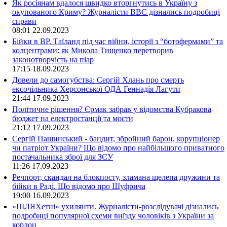
Як росіянам вдалося швидко вторгнутись в Україну з
окупованого Криму? Журналісти ВВС дізнались подробиці
справи
08:01
22.09.2023
Бійки в ВР, Таїланд під час війни, історії з “ботофермами” та
колцентрами: як Микола Тищенко перетворив
законотворчість на піар
17:15
18.09.2023
Довели до самогубства: Сергій Хлань про смерть
ексочільника Херсонської ОДА Геннадія Лагути
21:44
17.09.2023
Політичне рішення? Єрмак забрав у відомства Кубракова
бюджет на електростанції та мости
21:12
17.09.2023
Сергій Пашинський - бандит, збройний барон, корупціонер
чи патріот України? Що відомо про найбільшого приватного
постачальника зброї для ЗСУ
11:26
17.09.2023
Речпорт, скандал на блокпосту, зламана щелепа дружини та
бійки в Раді. Що відомо про Шуфрича
19:00
16.09.2023
«ШЛЯХетні» ухилянти. Журналісти-розслідувачі дізнались
подробиці популярної схеми виїзду чоловіків з України за
кордон