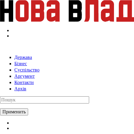
Перейти к основному содержанию
Держава
Бізнес
Суспільство
Аргумент
Контакти
Архів