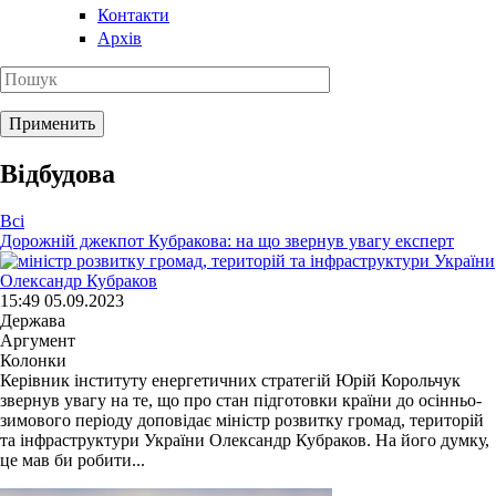
Контакти
Архів
Відбудова
Всі
Дорожній джекпот Кубракова: на що звернув увагу експерт
15:49 05.09.2023
Держава
Аргумент
Колонки
Керівник інституту енергетичних стратегій Юрій Корольчук
звернув увагу на те, що про стан підготовки країни до осінньо-
зимового періоду доповідає міністр розвитку громад, територій
та інфраструктури України Олександр Кубраков. На його думку,
це мав би робити...