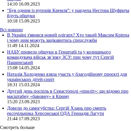
14:10
16.09.2023
“Був одним із рупорів Кремля”: у нардепа Нестора Шуфрича
йдуть обшуки
10:18
15.09.2023
Всі новини
В Україні з'явився новий олігарх? Хто такий Максим Кріппа
і чому ним можуть зацікавитись спецслужби
11:49 14.11.2024
НАБУ провело обшуки в Генштабі та у колишнього
командувача військ зв’язку ЗСУ: при чому тут Сергій
Пашинський
15:08 14.05.2024
Наталія Холоденко взяла участь у благодійному проєкті для
українських дітей-сиріт
18:31 15.03.2024
Другий день поспіль в Севастополі «приліт»: що відомо про
масштабну «бавовну» в Криму
15:20 23.09.2023
Довели до самогубства: Сергій Хлань про смерть
ексочільника Херсонської ОДА Геннадія Лагути
21:44 17.09.2023
Смотреть больше