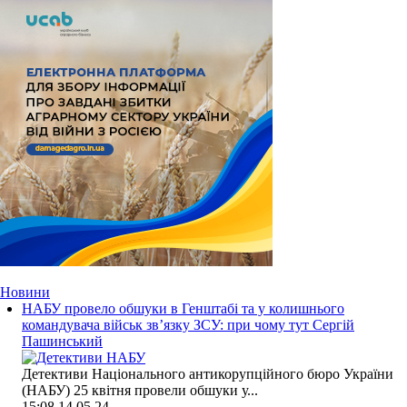
Новини
НАБУ провело обшуки в Генштабі та у колишнього
командувача військ зв’язку ЗСУ: при чому тут Сергій
Пашинський
Детективи Національного антикорупційного бюро України
(НАБУ) 25 квітня провели обшуки у...
15:08
14.05.24