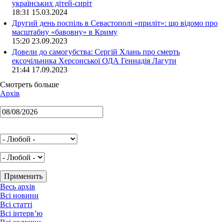
українських дітей-сиріт
18:31 15.03.2024
Другий день поспіль в Севастополі «приліт»: що відомо про
масштабну «бавовну» в Криму
15:20 23.09.2023
Довели до самогубства: Сергій Хлань про смерть
ексочільника Херсонської ОДА Геннадія Лагути
21:44 17.09.2023
Смотреть больше
Архів
Весь архів
Всі новини
Всі статті
Всі інтерв’ю