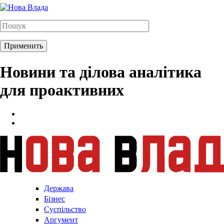
Новини та ділова аналітика
для проактивних
Держава
Бізнес
Суспільство
Аргумент