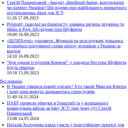
Сергій Пашинський - бандит, збройний барон, корупціонер
чи патріот України? Що відомо про найбільшого приватного
постачальника зброї для ЗСУ
11:26
17.09.2023
Речпорт, скандал на блокпосту, зламана щелепа дружини та
бійки в Раді. Що відомо про Шуфрича
19:00
16.09.2023
«ШЛЯХетні» ухилянти. Журналісти-розслідувачі дізнались
подробиці популярної схеми виїзду чоловіків з України за
кордон
14:10
16.09.2023
“Був одним із рупорів Кремля”: у нардепа Нестора Шуфрича
йдуть обшуки
10:18
15.09.2023
Всі новини
В Україні з'явився новий олігарх? Хто такий Максим Кріппа
і чому ним можуть зацікавитись спецслужби
11:49 14.11.2024
НАБУ провело обшуки в Генштабі та у колишнього
командувача військ зв’язку ЗСУ: при чому тут Сергій
Пашинський
15:08 14.05.2024
Наталія Холоденко взяла участь у благодійному проєкті для