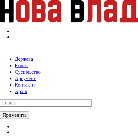
Перейти к основному содержанию
Держава
Бізнес
Суспільство
Аргумент
Контакти
Архів