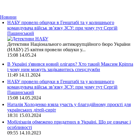
Новини
НАБУ провело обшуки в Генштабі та у колишнього
командувача військ зв’язку ЗСУ: при чому тут Сергій
Пашинський
Детективи Національного антикорупційного бюро України
(НАБУ) 25 квітня провели обшуки у...
15:08
14.05.24
В Україні з'явився новий олігарх? Хто такий Максим Кріппа
і чому ним можуть зацікавитись спецслужби
11:49
14.11.2024
НАБУ провело обшуки в Генштабі та у колишнього
командувача військ зв’язку ЗСУ: при чому тут Сергій
Пашинський
15:08
14.05.2024
Наталія Холоденко взяла участь у благодійному проєкті для
українських дітей-сиріт
18:31
15.03.2024
Мобілізація обмежено придатних в Україні. Що це означає і
особливості
09:55
14.10.2023