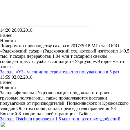
14:20 26.03.2018
Бізнес
Новини
Лидером по производству сахара в 2017/2018 МГ стал ООО
«Радеховский сахар» (Радеховский с/з), который изготовил 149,5
тыс. т сахара переработав 1,04 млн т сахарной свеклы, -
сообщает пресс-служба ассоциации «Укрцукор».Второе место
занял...
Заводы «УЗ» увеличили строительство полувагонов в 5 раз
13:59 02.02.2018
Бізнес
Новини
Заводы-филиалы «Укрзализныци» продолжают строить
грузовые полувагоны, также продолжаются поставки
полувагонов от производителей: Попаснянского и Крюковского
заводов.Об этом сообщил и.о. председателя правления УЗ
Евгений Кравцов на своей странице в Twitter,...
Заводы Ostchem произвели 1,5 млн тонн азотных удобрений