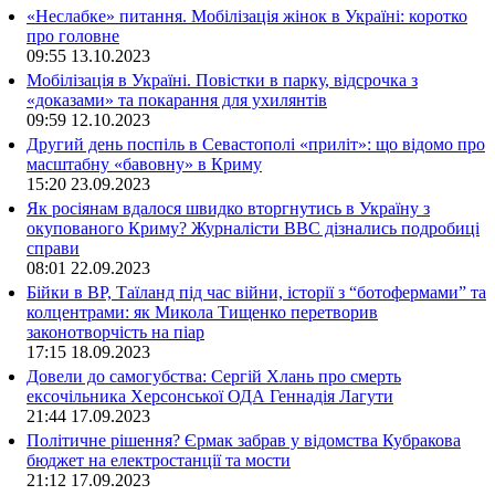
«Неслабке» питання. Мобілізація жінок в Україні: коротко
про головне
09:55
13.10.2023
Мобілізація в Україні. Повістки в парку, відсрочка з
«доказами» та покарання для ухилянтів
09:59
12.10.2023
Другий день поспіль в Севастополі «приліт»: що відомо про
масштабну «бавовну» в Криму
15:20
23.09.2023
Як росіянам вдалося швидко вторгнутись в Україну з
окупованого Криму? Журналісти ВВС дізнались подробиці
справи
08:01
22.09.2023
Бійки в ВР, Таїланд під час війни, історії з “ботофермами” та
колцентрами: як Микола Тищенко перетворив
законотворчість на піар
17:15
18.09.2023
Довели до самогубства: Сергій Хлань про смерть
ексочільника Херсонської ОДА Геннадія Лагути
21:44
17.09.2023
Політичне рішення? Єрмак забрав у відомства Кубракова
бюджет на електростанції та мости
21:12
17.09.2023