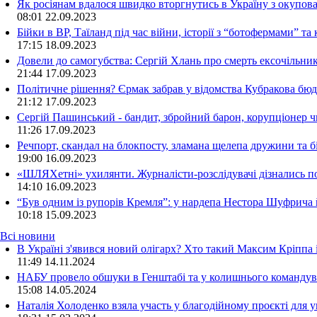
Як росіянам вдалося швидко вторгнутись в Україну з окупо
08:01
22.09.2023
Бійки в ВР, Таїланд під час війни, історії з “ботофермами” 
17:15
18.09.2023
Довели до самогубства: Сергій Хлань про смерть ексочільни
21:44
17.09.2023
Політичне рішення? Єрмак забрав у відомства Кубракова бюдж
21:12
17.09.2023
Сергій Пашинський - бандит, збройний барон, корупціонер ч
11:26
17.09.2023
Речпорт, скандал на блокпосту, зламана щелепа дружини та 
19:00
16.09.2023
«ШЛЯХетні» ухилянти. Журналісти-розслідувачі дізнались под
14:10
16.09.2023
“Був одним із рупорів Кремля”: у нардепа Нестора Шуфрича
10:18
15.09.2023
Всі новини
В Україні з'явився новий олігарх? Хто такий Максим Кріппа
11:49 14.11.2024
НАБУ провело обшуки в Генштабі та у колишнього командува
15:08 14.05.2024
Наталія Холоденко взяла участь у благодійному проєкті для у