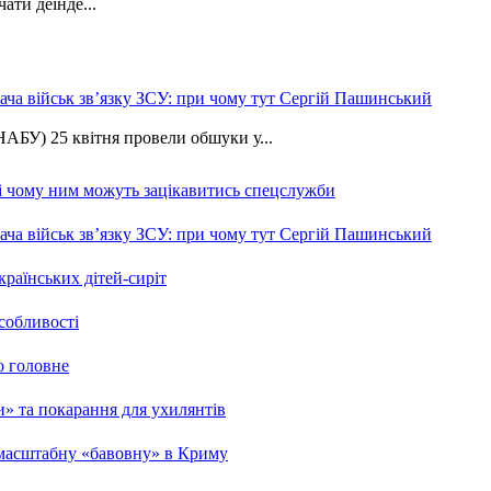
ати деінде...
ча військ зв’язку ЗСУ: при чому тут Сергій Пашинський
АБУ) 25 квітня провели обшуки у...
 і чому ним можуть зацікавитись спецслужби
ча військ зв’язку ЗСУ: при чому тут Сергій Пашинський
країнських дітей-сиріт
особливості
о головне
ми» та покарання для ухилянтів
 масштабну «бавовну» в Криму