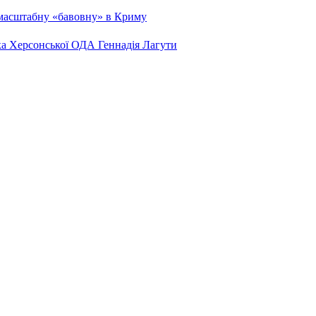
 масштабну «бавовну» в Криму
ка Херсонської ОДА Геннадія Лагути