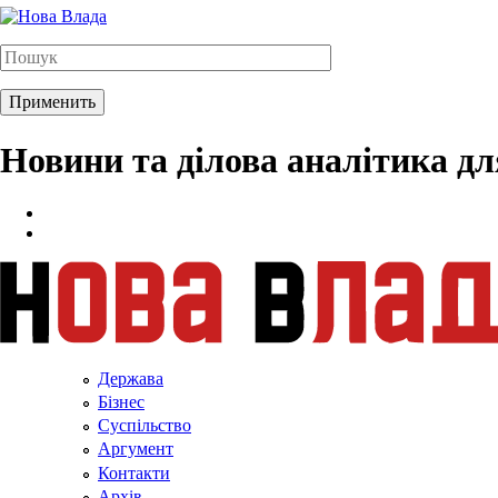
Новини та ділова аналітика д
Держава
Бізнес
Суспільство
Аргумент
Контакти
Архів