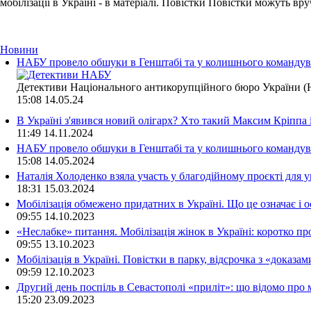
мобілізації в Україні - в матеріалі. Повістки Повістки можуть вруч
Новини
НАБУ провело обшуки в Генштабі та у колишнього командува
Детективи Національного антикорупційного бюро України (Н
15:08
14.05.24
В Україні з'явився новий олігарх? Хто такий Максим Кріппа
11:49
14.11.2024
НАБУ провело обшуки в Генштабі та у колишнього командува
15:08
14.05.2024
Наталія Холоденко взяла участь у благодійному проєкті для у
18:31
15.03.2024
Мобілізація обмежено придатних в Україні. Що це означає і 
09:55
14.10.2023
«Неслабке» питання. Мобілізація жінок в Україні: коротко пр
09:55
13.10.2023
Мобілізація в Україні. Повістки в парку, відсрочка з «доказа
09:59
12.10.2023
Другий день поспіль в Севастополі «приліт»: що відомо про
15:20
23.09.2023