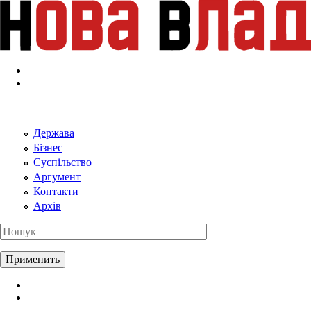
Перейти к основному содержанию
Держава
Бізнес
Суспільство
Аргумент
Контакти
Архів