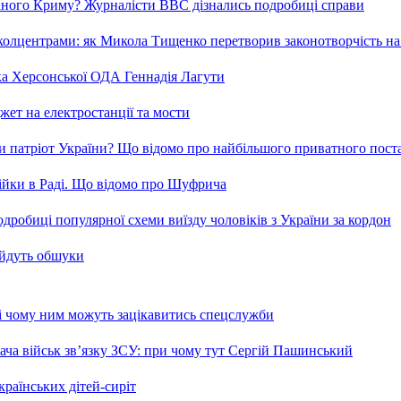
ваного Криму? Журналісти ВВС дізнались подробиці справи
та колцентрами: як Микола Тищенко перетворив законотворчість на
ка Херсонської ОДА Геннадія Лагути
ет на електростанції та мости
и патріот України? Що відомо про найбільшого приватного пост
бійки в Раді. Що відомо про Шуфрича
робиці популярної схеми виїзду чоловіків з України за кордон
 йдуть обшуки
 і чому ним можуть зацікавитись спецслужби
ча військ зв’язку ЗСУ: при чому тут Сергій Пашинський
країнських дітей-сиріт