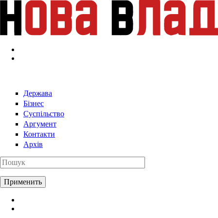
Перейти к основному содержанию
Держава
Бізнес
Суспільство
Аргумент
Контакти
Архів