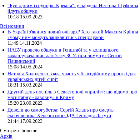
“Був одним із рупорів Кремля”: у нардепа Нестора Шуфрича
йдуть обшуки
10:18
15.09.2023
Всі новини
В Україні з'явився новий олігарх? Хто такий Максим Кріппа
і чому ним можуть зацікавитись спецслужби
11:49 14.11.2024
НАБУ провело обшуки в Генштабі та у колишнього
командувача військ зв’язку ЗСУ: при чому тут Сергій
Пашинський
15:08 14.05.2024
Наталія Холоденко взяла участь у благодійному проєкті для
українських дітей-сиріт
18:31 15.03.2024
Другий день поспіль в Севастополі «приліт»: що відомо про
масштабну «бавовну» в Криму
15:20 23.09.2023
Довели до самогубства: Сергій Хлань про смерть
ексочільника Херсонської ОДА Геннадія Лагути
21:44 17.09.2023
Смотреть больше
Архів