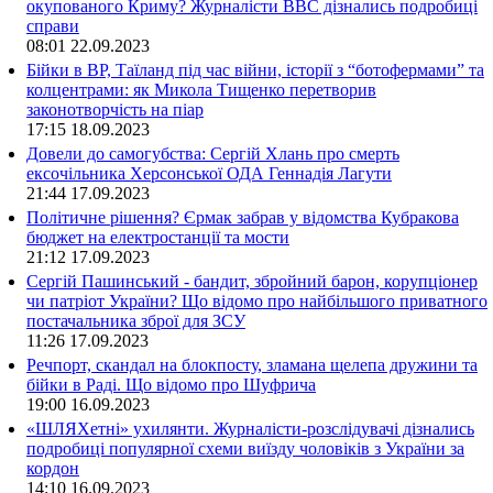
окупованого Криму? Журналісти ВВС дізнались подробиці
справи
08:01
22.09.2023
Бійки в ВР, Таїланд під час війни, історії з “ботофермами” та
колцентрами: як Микола Тищенко перетворив
законотворчість на піар
17:15
18.09.2023
Довели до самогубства: Сергій Хлань про смерть
ексочільника Херсонської ОДА Геннадія Лагути
21:44
17.09.2023
Політичне рішення? Єрмак забрав у відомства Кубракова
бюджет на електростанції та мости
21:12
17.09.2023
Сергій Пашинський - бандит, збройний барон, корупціонер
чи патріот України? Що відомо про найбільшого приватного
постачальника зброї для ЗСУ
11:26
17.09.2023
Речпорт, скандал на блокпосту, зламана щелепа дружини та
бійки в Раді. Що відомо про Шуфрича
19:00
16.09.2023
«ШЛЯХетні» ухилянти. Журналісти-розслідувачі дізнались
подробиці популярної схеми виїзду чоловіків з України за
кордон
14:10
16.09.2023