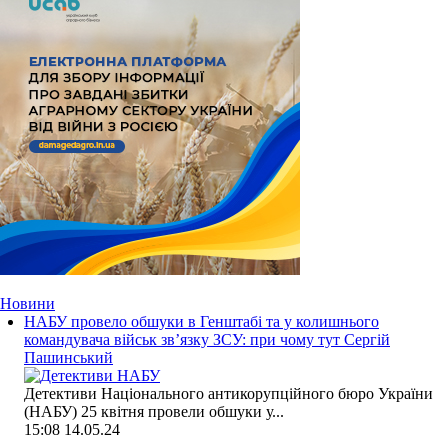
Новини
НАБУ провело обшуки в Генштабі та у колишнього
командувача військ зв’язку ЗСУ: при чому тут Сергій
Пашинський
Детективи Національного антикорупційного бюро України
(НАБУ) 25 квітня провели обшуки у...
15:08
14.05.24