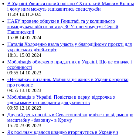
В Україні з'явився новий олігарх? Хто такий Максим Кріппа
і чому ним можуть зацікавитись спецслужби
11:49
14.11.2024
НАБУ провело обшуки в Генштабі та у колишнього
командувача військ зв’язку ЗСУ: при чому тут Сергій
Пашинський
15:08
14.05.2024
Наталія Холоденко взяла участь у благодійному проєкті для
українських дітей-сиріт
18:31
15.03.2024
Мобілізація обмежено придатних в Україні. Що це означає і
особливості
09:55
14.10.2023
«Неслабке» питання. Мобілізація жінок в Україні: коротко
про головне
09:55
13.10.2023
Мобілізація в Україні. Повістки в парку, відсрочка з
«доказами» та покарання для ухилянтів
09:59
12.10.2023
Другий день поспіль в Севастополі «приліт»: що відомо про
масштабну «бавовну» в Криму
15:20
23.09.2023
Як росіянам вдалося швидко вторгнутись в Україну з