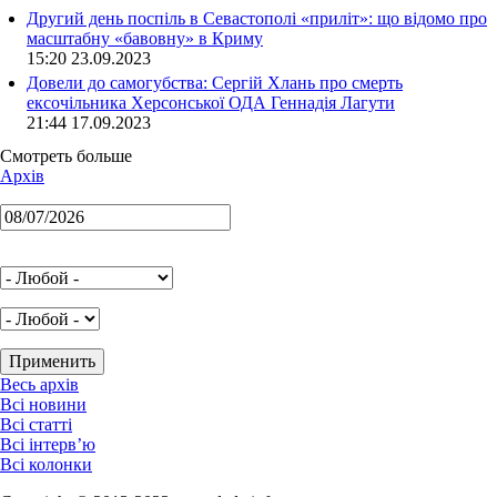
Другий день поспіль в Севастополі «приліт»: що відомо про
масштабну «бавовну» в Криму
15:20 23.09.2023
Довели до самогубства: Сергій Хлань про смерть
ексочільника Херсонської ОДА Геннадія Лагути
21:44 17.09.2023
Смотреть больше
Архів
Весь архів
Всі новини
Всі статті
Всі інтерв’ю
Всі колонки