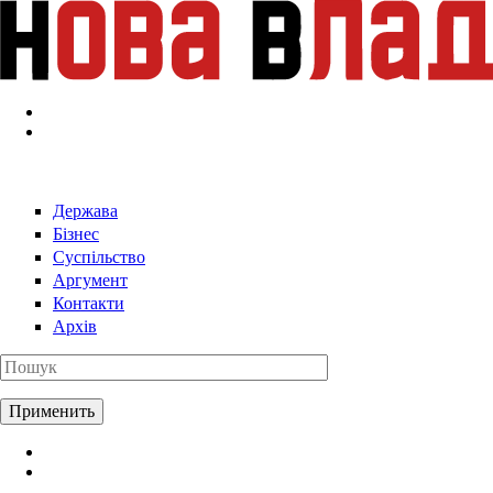
Перейти к основному содержанию
Держава
Бізнес
Суспільство
Аргумент
Контакти
Архів