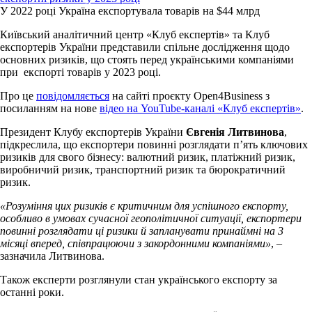
У 2022 році Україна експортувала товарів на $44 млрд
Київський аналітичний центр «Клуб експертів» та Клуб
експортерів України представили спільне дослідження щодо
основних ризиків, що стоять перед українськими компаніями
при експорті товарів у 2023 році.
Про це
повідомляється
на сайті проєкту Open4Business з
посиланням на нове
відео на YouTube-каналі «Клуб експертів»
.
Президент Клубу експортерів України
Євгенія Литвинова
,
підкреслила, що експортери повинні розглядати п’ять ключових
ризиків для свого бізнесу: валютний ризик, платіжний ризик,
виробничий ризик, транспортний ризик та бюрократичний
ризик.
«Розуміння цих ризиків є критичним для успішного експорту,
особливо в умовах сучасної геополітичної ситуації, експортери
повинні розглядати ці ризики й запланувати принаймні на 3
місяці вперед, співпрацюючи з закордонними компаніями»
, –
зазначила Литвинова.
Також експерти розглянули стан українського експорту за
останні роки.