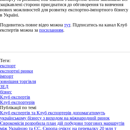
зацікавлені сторони приєднатися до обговорення та вивчення
нових можливостей для розвитку експортно-імпортного бізнесу
в Україні.
Подивитись повне відео можна
тут
. Підписатись на канал Клуб
експертів можна за
посиланням
.
Теги:
експорт
експортні ринки
імпорт
зовнішня торгівля
ЗЕД
бізнес
Клуб експертів
Клуб експортерів
Публікації по темі
Клуб експертів та Клуб експортерів допомагатимуть
українському бізнесу з виходом на міжнародний ринок
Єврокомісія розробила план дій побудови торгових маршрутів
між Україною та ЄС. Європа очікує на перевалку 20 млн т