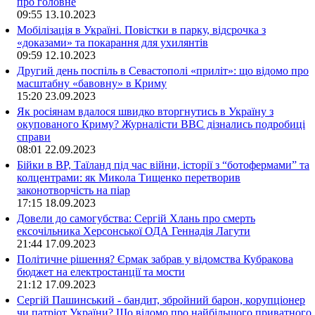
про головне
09:55
13.10.2023
Мобілізація в Україні. Повістки в парку, відсрочка з
«доказами» та покарання для ухилянтів
09:59
12.10.2023
Другий день поспіль в Севастополі «приліт»: що відомо про
масштабну «бавовну» в Криму
15:20
23.09.2023
Як росіянам вдалося швидко вторгнутись в Україну з
окупованого Криму? Журналісти ВВС дізнались подробиці
справи
08:01
22.09.2023
Бійки в ВР, Таїланд під час війни, історії з “ботофермами” та
колцентрами: як Микола Тищенко перетворив
законотворчість на піар
17:15
18.09.2023
Довели до самогубства: Сергій Хлань про смерть
ексочільника Херсонської ОДА Геннадія Лагути
21:44
17.09.2023
Політичне рішення? Єрмак забрав у відомства Кубракова
бюджет на електростанції та мости
21:12
17.09.2023
Сергій Пашинський - бандит, збройний барон, корупціонер
чи патріот України? Що відомо про найбільшого приватного