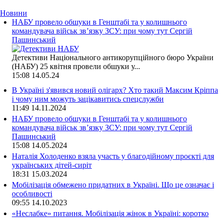
Новини
НАБУ провело обшуки в Генштабі та у колишнього
командувача військ зв’язку ЗСУ: при чому тут Сергій
Пашинський
Детективи Національного антикорупційного бюро України
(НАБУ) 25 квітня провели обшуки у...
15:08
14.05.24
В Україні з'явився новий олігарх? Хто такий Максим Кріппа
і чому ним можуть зацікавитись спецслужби
11:49
14.11.2024
НАБУ провело обшуки в Генштабі та у колишнього
командувача військ зв’язку ЗСУ: при чому тут Сергій
Пашинський
15:08
14.05.2024
Наталія Холоденко взяла участь у благодійному проєкті для
українських дітей-сиріт
18:31
15.03.2024
Мобілізація обмежено придатних в Україні. Що це означає і
особливості
09:55
14.10.2023
«Неслабке» питання. Мобілізація жінок в Україні: коротко