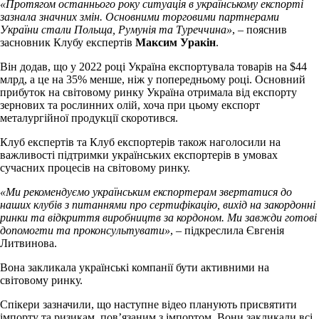
«Протягом останнього року ситуація в українському експорті
зазнала значних змін. Основними торговими партнерами
України стали Польща, Румунія та Туреччина»
, – пояснив
засновник Клубу експертів
Максим Уракін
.
Він додав, що у 2022 році Україна експортувала товарів на $44
млрд, а це на 35% менше, ніж у попередньому році. Основний
прибуток на світовому ринку Україна отримала від експорту
зернових та рослинних олій, хоча при цьому експорт
металургійної продукції скоротився.
Клуб експертів та Клуб експортерів також наголосили на
важливості підтримки українських експортерів в умовах
сучасних процесів на світовому ринку.
«Ми рекомендуємо українським експортерам звертатися до
наших клубів з питаннями про сертифікацію, вихід на закордонні
ринки та відкриття виробництв за кордоном. Ми завжди готові
допомогти та проконсультувати»
, – підкреслила Євгенія
Литвинова.
Вона закликала українські компанії бути активними на
світовому ринку.
Спікери зазначили, що наступне відео планують присвятити
імпорту та ризикам, пов’язаним з імпортом. Вони закликали всі