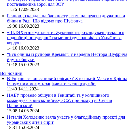
постачальника зброї для ЗСУ
11:26
17.09.2023
Речпорт, скандал на блокпосту, зламана щелепа дружини та
бійки в Раді. Що відомо про Шуфрича
19:00
16.09.2023
«ШЛЯХетні» ухилянти. Журналісти-розслідувачі дізнались
подробиці популярної схеми виїзду чоловіків з України за
кордон
14:10
16.09.2023
“Був одним із рупорів Кремля”: у нардепа Нестора Шуфрича
йдуть обшуки
10:18
15.09.2023
Всі новини
В Україні з'явився новий олігарх? Хто такий Максим Кріппа
і чому ним можуть зацікавитись спецслужби
11:49 14.11.2024
НАБУ провело обшуки в Генштабі та у колишнього
командувача військ зв’язку ЗСУ: при чому тут Сергій
Пашинський
15:08 14.05.2024
Наталія Холоденко взяла участь у благодійному проєкті для
українських дітей-сиріт
18:31 15.03.2024