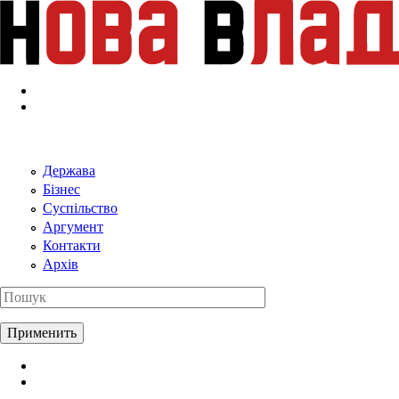
Перейти к основному содержанию
Держава
Бізнес
Суспільство
Аргумент
Контакти
Архів