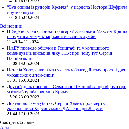
14:10
16.09.2023
“Був одним із рупорів Кремля”: у нардепа Нестора Шуфрича
йдуть обшуки
10:18
15.09.2023
Всі новини
В Україні з'явився новий олігарх? Хто такий Максим Кріппа
і чому ним можуть зацікавитись спецслужби
11:49 14.11.2024
НАБУ провело обшуки в Генштабі та у колишнього
командувача військ зв’язку ЗСУ: при чому тут Сергій
Пашинський
15:08 14.05.2024
Наталія Холоденко взяла участь у благодійному проєкті для
українських дітей-сиріт
18:31 15.03.2024
Другий день поспіль в Севастополі «приліт»: що відомо про
масштабну «бавовну» в Криму
15:20 23.09.2023
Довели до самогубства: Сергій Хлань про смерть
ексочільника Херсонської ОДА Геннадія Лагути
21:44 17.09.2023
Смотреть больше
Архів