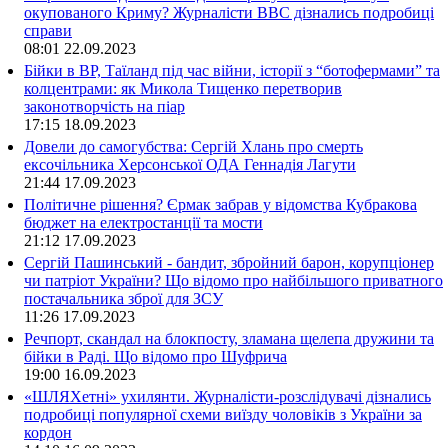
окупованого Криму? Журналісти ВВС дізнались подробиці
справи
08:01
22.09.2023
Бійки в ВР, Таїланд під час війни, історії з “ботофермами” та
колцентрами: як Микола Тищенко перетворив
законотворчість на піар
17:15
18.09.2023
Довели до самогубства: Сергій Хлань про смерть
ексочільника Херсонської ОДА Геннадія Лагути
21:44
17.09.2023
Політичне рішення? Єрмак забрав у відомства Кубракова
бюджет на електростанції та мости
21:12
17.09.2023
Сергій Пашинський - бандит, збройний барон, корупціонер
чи патріот України? Що відомо про найбільшого приватного
постачальника зброї для ЗСУ
11:26
17.09.2023
Речпорт, скандал на блокпосту, зламана щелепа дружини та
бійки в Раді. Що відомо про Шуфрича
19:00
16.09.2023
«ШЛЯХетні» ухилянти. Журналісти-розслідувачі дізнались
подробиці популярної схеми виїзду чоловіків з України за
кордон