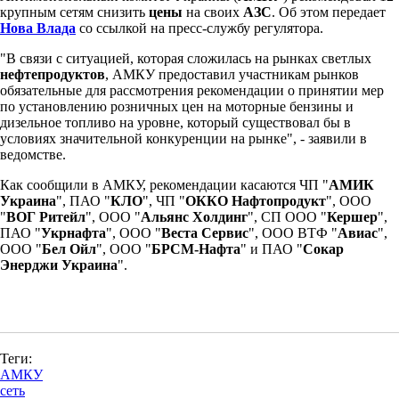
крупным сетям снизить
цены
на своих
АЗС
. Об этом передает
Нова Влада
со ссылкой на пресс-службу регулятора.
"В связи с ситуацией, которая сложилась на рынках светлых
нефтепродуктов
, АМКУ предоставил участникам рынков
обязательные для рассмотрения рекомендации о принятии мер
по установлению розничных цен на моторные бензины и
дизельное топливо на уровне, который существовал бы в
условиях значительной конкуренции на рынке", - заявили в
ведомстве.
Как сообщили в АМКУ, рекомендации касаются ЧП "
АМИК
Украина
", ПАО "
КЛО
", ЧП "
ОККО Нафтопродукт
", ООО
"
ВОГ Ритейл
", ООО "
Альянс Холдинг
", СП ООО "
Кершер
",
ПАО "
Укрнафта
", ООО "
Веста Сервис
", ООО ВТФ "
Авиас
",
ООО "
Бел Ойл
", ООО "
БРСМ-Нафта
" и ПАО "
Сокар
Энерджи Украина
".
Теги:
АМКУ
сеть