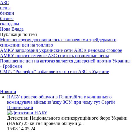
АЗС
цены
бензин
бизнес
скандалы
Нова Влада
Публікації по темі
Минэнергоугля договорилось с ключевыми трейдерами о
снижении цен на топливо
АМКУ заподозрил украинские сети АЗС в ценовом сговоре
АМКУ просит сетевые АЗС снизить розничные цены
Повышение цен на автогаз является диверсией против Украины
- Гройсман
СМИ: "Роснефть" избавляется от сети АЗС в Украине
Новини
НАБУ провело обшуки в Генштабі та у колишнього
командувача військ зв’язку ЗСУ: при чому тут Сергій
Пашинський
Детективи Національного антикорупційного бюро України
(НАБУ) 25 квітня провели обшуки у...
15:08
14.05.24