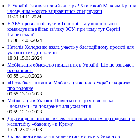
В Україні з'явився новий олігарх? Хто такий Максим Кріппа
і чому ним можуть зацікавитись спецслужби
11:49
14.11.2024
НАБУ провело обшуки в Генштабі та у колишнього
командувача військ зв’язку ЗСУ: при чому тут Сергій
Пашинський
15:08
14.05.2024
Наталія Холоденко взяла участь у благодійному проєкті для
українських дітей-сиріт
18:31
15.03.2024
Мобілізація обмежено придатних в Україні. Що це означає і
особливості
09:55
14.10.2023
«Неслабке» питання. Мобілізація жінок в Україні: коротко
про головне
09:55
13.10.2023
Мобілізація в Україні. Повістки в парку, відсрочка з
«доказами» та покарання для ухилянтів
09:59
12.10.2023
Другий день поспіль в Севастополі «приліт»: що відомо про
масштабну «бавовну» в Криму
15:20
23.09.2023
Як росіянам вдалося швидко вторгнутись в Україну з