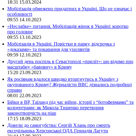
18:31
15.03.2024
Мобілізація обмежено придатних в Україні. Що це означає і
особливості
09:55
14.10.2023
«Неслабке» питання. Мобілізація жінок в Україні: коротко
про головне
09:55
13.10.2023
Мобілізація в Україні. Повістки в парку, відсрочка з
«доказами» та покарання для ухилянтів
09:59
12.10.2023
Другий день поспіль в Севастополі «приліт»: що відомо про
масштабну «бавовну» в Криму
15:20
23.09.2023
Як росіянам вдалося швидко вторгнутись в Україну з
окупованого Криму? Журналісти ВВС дізнались подробиці
справи
08:01
22.09.2023
Бійки в ВР, Таїланд під час війни, історії з “ботофермами” та
колцентрами: як Микола Тищенко перетворив
законотворчість на піар
17:15
18.09.2023
Довели до самогубства: Сергій Хлань про смерть
ексочільника Херсонської ОДА Геннадія Лагути