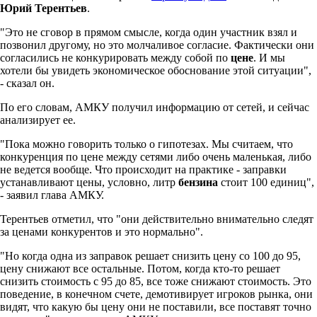
Юрий Терентьев
.
"Это не сговор в прямом смысле, когда один участник взял и
позвонил другому, но это молчаливое согласие. Фактически они
согласились не конкурировать между собой по
цене
. И мы
хотели бы увидеть экономическое обоснование этой ситуации",
- сказал он.
По его словам, АМКУ получил информацию от сетей, и сейчас
анализирует ее.
"Пока можно говорить только о гипотезах. Мы считаем, что
конкуренция по цене между сетями либо очень маленькая, либо
не ведется вообще. Что происходит на практике - заправки
устанавливают цены, условно, литр
бензина
стоит 100 единиц",
- заявил глава АМКУ.
Терентьев отметил, что "они действительно внимательно следят
за ценами конкурентов и это нормально".
"Но когда одна из заправок решает снизить цену со 100 до 95,
цену снижают все остальные. Потом, когда кто-то решает
снизить стоимость с 95 до 85, все тоже снижают стоимость. Это
поведение, в конечном счете, демотивирует игроков рынка, они
видят, что какую бы цену они не поставили, все поставят точно