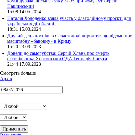
командувача військ зв’язку ЗСУ: при чому тут Сергій
Пашинський
15:08 14.05.2024
Наталія Холоденко взяла участь у благодійному проєкті для
українських дітей-сиріт
18:31 15.03.2024
Другий день поспіль в Севастополі «приліт»: що відомо про
масштабну «бавовну» в Криму
15:20 23.09.2023
Довели до самогубства: Сергій Хлань про смерть
ексочільника Херсонської ОДА Геннадія Лагути
21:44 17.09.2023
Смотреть больше
Архів