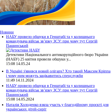
Новини
НАБУ провело обшуки в Генштабі та у колишнього
командувача військ зв’язку ЗСУ: при чому тут Сергій
Пашинський
Детективи Національного антикорупційного бюро України
(НАБУ) 25 квітня провели обшуки у...
15:08
14.05.24
В Україні з'явився новий олігарх? Хто такий Максим Кріппа
і чому ним можуть зацікавитись спецслужби
11:49
14.11.2024
НАБУ провело обшуки в Генштабі та у колишнього
командувача військ зв’язку ЗСУ: при чому тут Сергій
Пашинський
15:08
14.05.2024
Наталія Холоденко взяла участь у благодійному проєкті для
українських дітей-сиріт