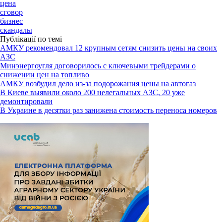
цена
сговор
бизнес
скандалы
Публікації по темі
АМКУ рекомендовал 12 крупным сетям снизить цены на своих
АЗС
Минэнергоугля договорилось с ключевыми трейдерами о
снижении цен на топливо
АМКУ возбудил дело из-за подорожания цены на автогаз
В Киеве выявили около 200 нелегальных АЗС, 20 уже
демонтировали
В Украине в десятки раз занижена стоимость переноса номеров