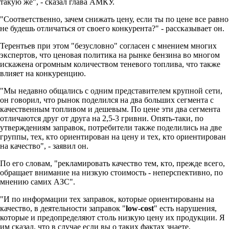
такую же", - сказал глава АМКУ.
"Соответственно, зачем снижать цену, если ты по цене все равно
не будешь отличаться от своего конкурента?" - рассказывает он.
Терентьев при этом "безусловно" согласен с мнением многих
экспертов, что ценовая политика на рынке бензина во многом
искажена огромным количеством теневого топлива, что также
влияет на конкуренцию.
"Мы недавно общались с одним представителем крупной сети,
он говорил, что рынок поделился на два больших сегмента с
качественным топливом и дешевым. По цене эти два сегмента
отличаются друг от друга на 2,5-3 гривни. Опять-таки, по
утверждениям заправок, потребители также поделились на две
группы, тех, кто ориентирован на цену и тех, кто ориентирован
на качество", - заявил он.
По его словам, "рекламировать качество тем, кто, прежде всего,
обращает внимание на низкую стоимость - неперспективно, по
мнению самих АЗС".
"И по информации тех заправок, которые ориентированы на
качество, в деятельности заправок "
low-cost
" есть нарушения,
которые и предопределяют столь низкую цену их продукции. Я
им сказал, что в случае если вы о таких фактах знаете,