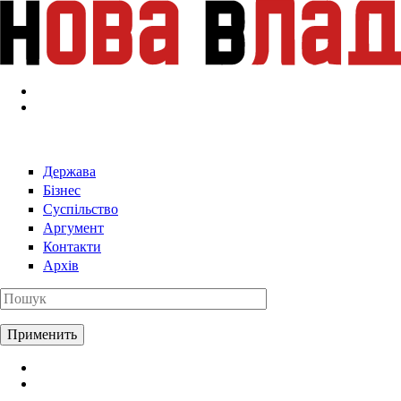
Перейти к основному содержанию
Держава
Бізнес
Суспільство
Аргумент
Контакти
Архів