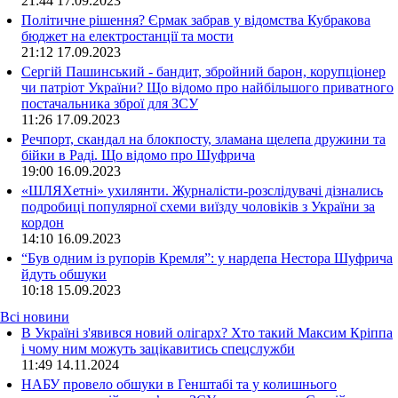
21:44
17.09.2023
Політичне рішення? Єрмак забрав у відомства Кубракова
бюджет на електростанції та мости
21:12
17.09.2023
Сергій Пашинський - бандит, збройний барон, корупціонер
чи патріот України? Що відомо про найбільшого приватного
постачальника зброї для ЗСУ
11:26
17.09.2023
Речпорт, скандал на блокпосту, зламана щелепа дружини та
бійки в Раді. Що відомо про Шуфрича
19:00
16.09.2023
«ШЛЯХетні» ухилянти. Журналісти-розслідувачі дізнались
подробиці популярної схеми виїзду чоловіків з України за
кордон
14:10
16.09.2023
“Був одним із рупорів Кремля”: у нардепа Нестора Шуфрича
йдуть обшуки
10:18
15.09.2023
Всі новини
В Україні з'явився новий олігарх? Хто такий Максим Кріппа
і чому ним можуть зацікавитись спецслужби
11:49 14.11.2024
НАБУ провело обшуки в Генштабі та у колишнього