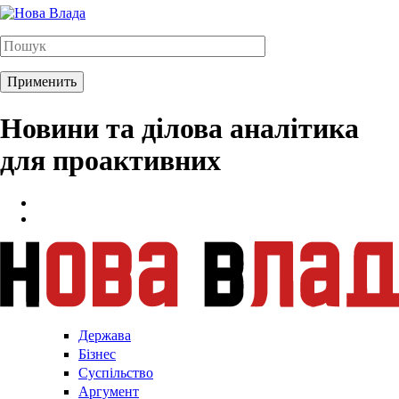
Новини та ділова аналітика
для проактивних
Держава
Бізнес
Суспільство
Аргумент