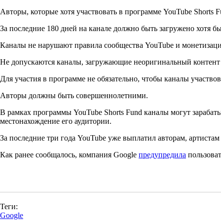
Авторы, которые хотя участвовать в программе YouTube Shorts 
За последние 180 дней на канале должно быть загружено хотя б
Каналы не нарушают правила сообщества YouTube и монетизации
Не допускаются каналы, загружающие неоригинальный контент 
Для участия в программе не обязательно, чтобы каналы участво
Авторы должны быть совершеннолетними.
В рамках программы YouTube Shorts Fund каналы могут зарабат
местонахождение его аудитории.
За последние три года YouTube уже выплатил авторам, артиста
Как ранее сообщалось, компания Google
предупредила
пользоват
Теги:
Google