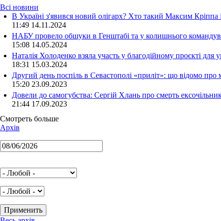
Всі новини
В Україні з'явився новий олігарх? Хто такий Максим Кріппа
11:49 14.11.2024
НАБУ провело обшуки в Генштабі та у колишнього командува
15:08 14.05.2024
Наталія Холоденко взяла участь у благодійному проєкті для у
18:31 15.03.2024
Другий день поспіль в Севастополі «приліт»: що відомо про
15:20 23.09.2023
Довели до самогубства: Сергій Хлань про смерть ексочільни
21:44 17.09.2023
Смотреть больше
Архів
Весь архів