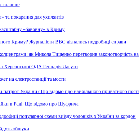
о головне
ми» та покарання для ухилянтів
 масштабну «бавовну» в Криму
ваного Криму? Журналісти ВВС дізнались подробиці справи
та колцентрами: як Микола Тищенко перетворив законотворчість на
ка Херсонської ОДА Геннадія Лагути
ет на електростанції та мости
и патріот України? Що відомо про найбільшого приватного пост
бійки в Раді. Що відомо про Шуфрича
робиці популярної схеми виїзду чоловіків з України за кордон
 йдуть обшуки