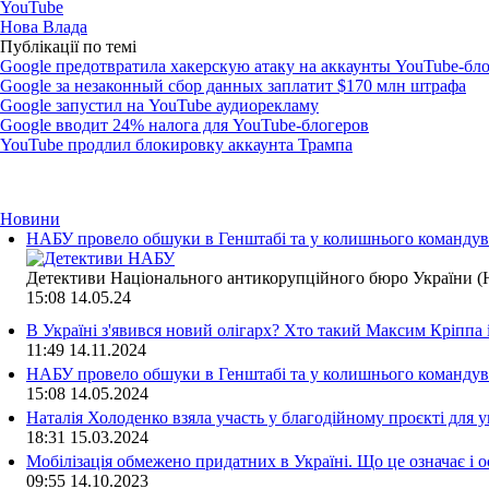
YouTube
Нова Влада
Публікації по темі
Google предотвратила хакерскую атаку на аккаунты YouTube-бл
Google за незаконный сбор данных заплатит $170 млн штрафа
Google запустил на YouTube аудиорекламу
Google вводит 24% налога для YouTube-блогеров
YouTube продлил блокировку аккаунта Трампа
Новини
НАБУ провело обшуки в Генштабі та у колишнього командува
Детективи Національного антикорупційного бюро України (Н
15:08
14.05.24
В Україні з'явився новий олігарх? Хто такий Максим Кріппа
11:49
14.11.2024
НАБУ провело обшуки в Генштабі та у колишнього командува
15:08
14.05.2024
Наталія Холоденко взяла участь у благодійному проєкті для у
18:31
15.03.2024
Мобілізація обмежено придатних в Україні. Що це означає і 
09:55
14.10.2023