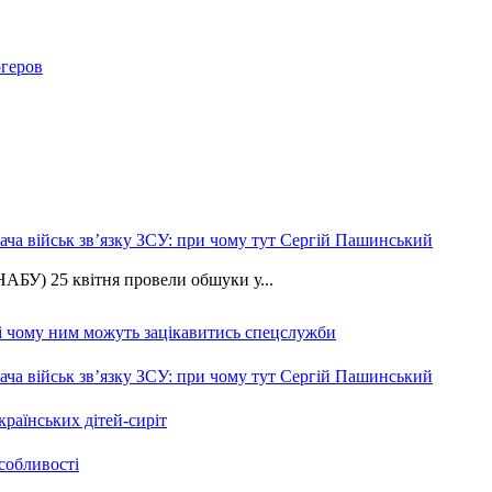
огеров
ча військ зв’язку ЗСУ: при чому тут Сергій Пашинський
АБУ) 25 квітня провели обшуки у...
 і чому ним можуть зацікавитись спецслужби
ча військ зв’язку ЗСУ: при чому тут Сергій Пашинський
країнських дітей-сиріт
особливості