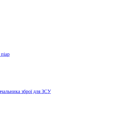
 піар
ачальника зброї для ЗСУ