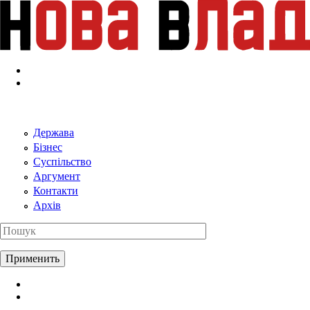
Перейти к основному содержанию
Держава
Бізнес
Суспільство
Аргумент
Контакти
Архів