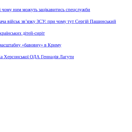
 і чому ним можуть зацікавитись спецслужби
ча військ зв’язку ЗСУ: при чому тут Сергій Пашинський
країнських дітей-сиріт
 масштабну «бавовну» в Криму
ка Херсонської ОДА Геннадія Лагути