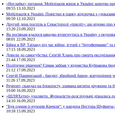
«Неслабке» питання. Мобілізація жінок в Україні: коротко пр
09:55
13.10.2023
Мобілізація в Україні. Повістки в парку, відсрочка з «доказа
09:59
12.10.2023
Другий день поспіль в Севастополі «приліт»: що відомо про
15:20
23.09.2023
Як росіянам вдалося швидко вторгнутись в Україну з окупо
08:01
22.09.2023
Бійки в ВР, Таїланд під час війни, історії з “ботофермами” 
17:15
18.09.2023
Довели до самогубства: Сергій Хлань про смерть ексочільни
21:44
17.09.2023
Політичне рішення? Єрмак забрав у відомства Кубракова бюдж
21:12
17.09.2023
Сергій Пашинський - бандит, збройний барон, корупціонер ч
11:26
17.09.2023
Речпорт, скандал на блокпосту, зламана щелепа дружини та 
19:00
16.09.2023
«ШЛЯХетні» ухилянти. Журналісти-розслідувачі дізнались под
14:10
16.09.2023
“Був одним із рупорів Кремля”: у нардепа Нестора Шуфрича
10:18
15.09.2023