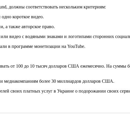
Fund, должны соответствовать нескольким критериям:
ы одно короткое видео.
, а также авторское право.
или видео с водяными знаками и логотипами сторонних социал
вали в программе монетизации на YouTube.
ывать от 100 до 10 тысяч долларов США ежемесячно. На суммы 
м и медиакомпаниям более 30 миллиардов долларов США.
елей своих платных услуг в Украине о подорожании своих сервис