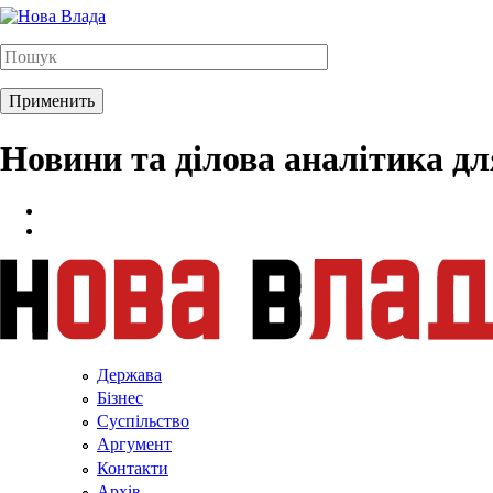
Новини та ділова аналітика д
Держава
Бізнес
Суспільство
Аргумент
Контакти
Архів