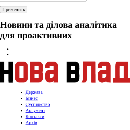
Новини та ділова аналітика
для проактивних
Держава
Бізнес
Суспільство
Аргумент
Контакти
Архів