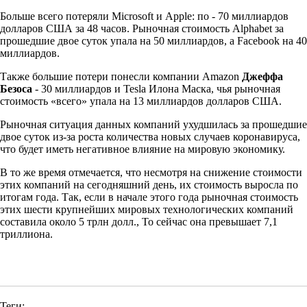
Больше всего потеряли Microsoft и Apple: по - 70 миллиардов
долларов США за 48 часов. Рыночная стоимость Alphabet за
прошедшие двое суток упала на 50 миллиардов, а Facebook на 40
миллиардов.
Также большие потери понесли компании Amazon
Джеффа
Безоса
- 30 миллиардов и Tesla Илона Маска, чья рыночная
стоимость «всего» упала на 13 миллиардов долларов США.
Рыночная ситуация данных компаний ухудшилась за прошедшие
двое суток из-за роста количества новых случаев коронавируса,
что будет иметь негативное влияние на мировую экономику.
В то же время отмечается, что несмотря на снижение стоимости
этих компаний на сегодняшний день, их стоимость выросла по
итогам года. Так, если в начале этого года рыночная стоимость
этих шести крупнейших мировых технологических компаний
составила около 5 трлн долл., То сейчас она превышает 7,1
триллиона.
Теги: