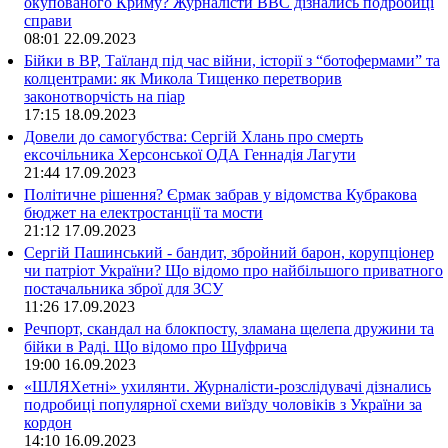
окупованого Криму? Журналісти ВВС дізнались подробиці
справи
08:01
22.09.2023
Бійки в ВР, Таїланд під час війни, історії з “ботофермами” та
колцентрами: як Микола Тищенко перетворив
законотворчість на піар
17:15
18.09.2023
Довели до самогубства: Сергій Хлань про смерть
ексочільника Херсонської ОДА Геннадія Лагути
21:44
17.09.2023
Політичне рішення? Єрмак забрав у відомства Кубракова
бюджет на електростанції та мости
21:12
17.09.2023
Сергій Пашинський - бандит, збройний барон, корупціонер
чи патріот України? Що відомо про найбільшого приватного
постачальника зброї для ЗСУ
11:26
17.09.2023
Речпорт, скандал на блокпосту, зламана щелепа дружини та
бійки в Раді. Що відомо про Шуфрича
19:00
16.09.2023
«ШЛЯХетні» ухилянти. Журналісти-розслідувачі дізнались
подробиці популярної схеми виїзду чоловіків з України за
кордон
14:10
16.09.2023