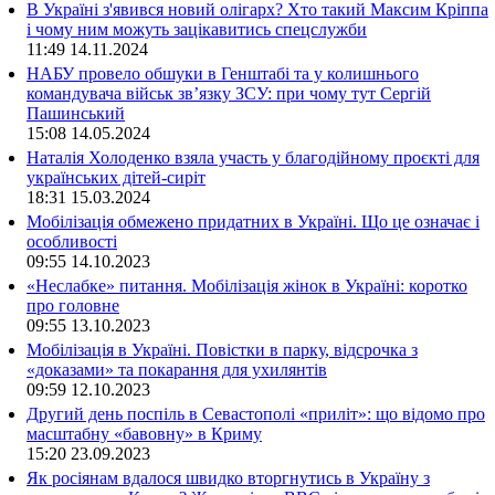
В Україні з'явився новий олігарх? Хто такий Максим Кріппа
і чому ним можуть зацікавитись спецслужби
11:49
14.11.2024
НАБУ провело обшуки в Генштабі та у колишнього
командувача військ зв’язку ЗСУ: при чому тут Сергій
Пашинський
15:08
14.05.2024
Наталія Холоденко взяла участь у благодійному проєкті для
українських дітей-сиріт
18:31
15.03.2024
Мобілізація обмежено придатних в Україні. Що це означає і
особливості
09:55
14.10.2023
«Неслабке» питання. Мобілізація жінок в Україні: коротко
про головне
09:55
13.10.2023
Мобілізація в Україні. Повістки в парку, відсрочка з
«доказами» та покарання для ухилянтів
09:59
12.10.2023
Другий день поспіль в Севастополі «приліт»: що відомо про
масштабну «бавовну» в Криму
15:20
23.09.2023
Як росіянам вдалося швидко вторгнутись в Україну з