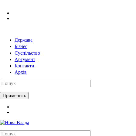
Перейти к основному содержанию
Держава
Бізнес
Суспільство
Аргумент
Контакти
Архів