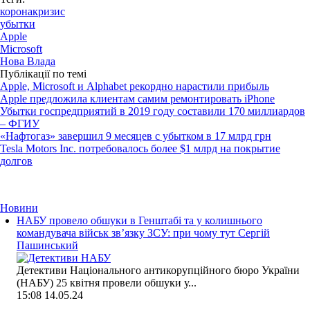
коронакризис
убытки
Apple
Microsoft
Нова Влада
Публікації по темі
Apple, Microsoft и Alphabet рекордно нарастили прибыль
Apple предложила клиентам самим ремонтировать iPhone
Убытки госпредприятий в 2019 году составили 170 миллиардов
– ФГИУ
«Нафтогаз» завершил 9 месяцев с убытком в 17 млрд грн
Tesla Motors Inc. потребовалось более $1 млрд на покрытие
долгов
Новини
НАБУ провело обшуки в Генштабі та у колишнього
командувача військ зв’язку ЗСУ: при чому тут Сергій
Пашинський
Детективи Національного антикорупційного бюро України
(НАБУ) 25 квітня провели обшуки у...
15:08
14.05.24