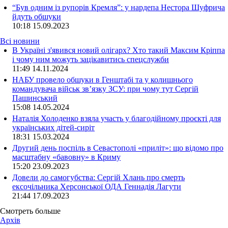
“Був одним із рупорів Кремля”: у нардепа Нестора Шуфрича
йдуть обшуки
10:18
15.09.2023
Всі новини
В Україні з'явився новий олігарх? Хто такий Максим Кріппа
і чому ним можуть зацікавитись спецслужби
11:49 14.11.2024
НАБУ провело обшуки в Генштабі та у колишнього
командувача військ зв’язку ЗСУ: при чому тут Сергій
Пашинський
15:08 14.05.2024
Наталія Холоденко взяла участь у благодійному проєкті для
українських дітей-сиріт
18:31 15.03.2024
Другий день поспіль в Севастополі «приліт»: що відомо про
масштабну «бавовну» в Криму
15:20 23.09.2023
Довели до самогубства: Сергій Хлань про смерть
ексочільника Херсонської ОДА Геннадія Лагути
21:44 17.09.2023
Смотреть больше
Архів