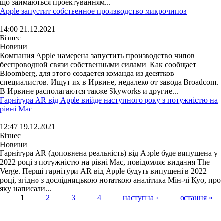
що займаються проектуванням...
Apple запустит собственное производство микрочипов
14:00 21.12.2021
Бізнес
Новини
Компания Apple намерена запустить производство чипов
беспроводной связи собственными силами. Как сообщает
Bloomberg, для этого создается команда из десятков
специалистов. Ищут их в Ирвине, недалеко от завода Broadcom.
В Ирвине располагаются также Skyworks и другие...
Гарнітура AR від Apple вийде наступного року з потужністю на
рівні Mac
12:47 19.12.2021
Бізнес
Новини
Гарнітура AR (доповнена реальність) від Apple буде випущена у
2022 році з потужністю на рівні Mac, повідомляє видання The
Verge. Перші гарнітури AR від Apple будуть випущені в 2022
році, згідно з дослідницькою нотаткою аналітика Мін-чі Куо, про
яку написали...
1
2
3
4
наступна ›
остання »
Страницы