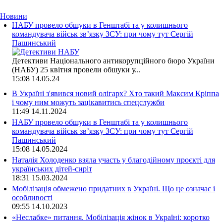
Новини
НАБУ провело обшуки в Генштабі та у колишнього
командувача військ зв’язку ЗСУ: при чому тут Сергій
Пашинський
Детективи Національного антикорупційного бюро України
(НАБУ) 25 квітня провели обшуки у...
15:08
14.05.24
В Україні з'явився новий олігарх? Хто такий Максим Кріппа
і чому ним можуть зацікавитись спецслужби
11:49
14.11.2024
НАБУ провело обшуки в Генштабі та у колишнього
командувача військ зв’язку ЗСУ: при чому тут Сергій
Пашинський
15:08
14.05.2024
Наталія Холоденко взяла участь у благодійному проєкті для
українських дітей-сиріт
18:31
15.03.2024
Мобілізація обмежено придатних в Україні. Що це означає і
особливості
09:55
14.10.2023
«Неслабке» питання. Мобілізація жінок в Україні: коротко