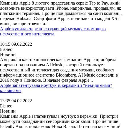
Компанія Apple 8 лютого представила сервіс Tap to Pay, який
дозволить використовувати iPhone, наприклад, продавцям, як
платіжний термінал. Про це повідомляється на сайті компанії,
передає Hubs.ua. Смартфони Apple, починаючи з моделі XS і
вище, використовуючи...
Apple купила стартап, создающий музыку с помощью
искусственного интеллекта
10:15 09.02.2022
Бізнес
Новини
Американская технологическая компания Apple приобрела
стартап под названием AI Music, который использует
искусственный интеллект для создания музыки, сообщает
информационное агентство Bloomberg. AI Music основали в
2016 году в Лондоне. В начале февраля Apple...
Apple запатентувала ноутбук із кераміки з "невидимими"
клавішами
13:35 04.02.2022
Бізнес
Новини
Компанія Apple запатентувала ноутбук з кераміки. Пристрій
може бути обладнаний сенсорними кнопками. Про це пише
Patently Apple, повідомляє Нова Влада. Патент на керамічний