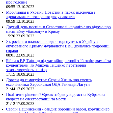
про головне
09:55
13.10.2023
Мобілізація в Україні. Повістки в парку, відсрочка з
«доказами» та покарання для ухилянтів
09:59
12.10.2023
Другий день поспіль в Севастополі «приліт»: що відомо про
масштабну «бавовну» в Криму
15:20
23.09.2023
Як росіянам вдалося швидко вторгнутись в Україну з
окупованого Криму? Журналісти ВВС дізнались подробиці
справи
08:01
22.09.2023
Бійки в ВР, Таїланд під час війни, історії з “ботофермами” та
колцентрами: як Микола Тищенко перетворив
законотворчість на піар
17:15
18.09.2023
Довели до самогубства: Сергій Хлань про смерть
ексочільника Херсонської ОДА Геннадія Лагути
21:44
17.09.2023
Політичне рішення? Єрмак забрав у відомства Кубракова
бюджет на електростанції та мости
21:12
17.09.2023
Сергій Пашинський - бандит, збройний барон, корупціонер