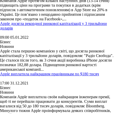
Компанія Apple протягом кількох наступних днів (13-14 січня)
підвищить ціни на програми та покупки в додатках (крім
підписок з автоматичним поновленням) в App Store на 20% в
Україні. Це пов’язано з нещодавно прийнятим і підписаним
законом про «податок на Facebook»,...
Apple досягла рекордної ринкової капіталізації у 3 трильйони
доларів
09:00 05.01.2022
Бізнес
Новини
Apple стала першою компанією у світі, що досягла ринкової
капіталізації у 3 трильйони доларів, повідомляє "Радіо Свобода".
Це сталося після того, як 3 січня акції виробника iPhone досягли
позначки 182,88 долара. Підвищення ринкової вартості
американської компанії...
Apple виплатила найкращим працівникам по $180 тисяч
17:00 31.12.2021
Бізнес
Новини
Компанія Apple виплатила своїм найкращим інженерам премії,
щоб ті не перейшли працювати до конкурентів. Суми виплат
вагалися від 50 до 180 тисяч доларів, повідомляє Bloomberg.
Минулого тижня Apple проінформувала деяких співробітників,