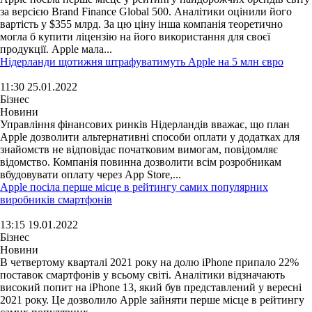
за версією Brand Finance Global 500. Аналітики оцінили його
вартість у $355 млрд. За цю ціну інша компанія теоретично
могла б купити ліцензію на його використання для своєї
продукції. Apple мала...
Нідерланди щотижня штрафуватимуть Apple на 5 млн євро
11:30 25.01.2022
Бізнес
Новини
Управління фінансових ринків Нідерландів вважає, що план
Apple дозволити альтернативні способи оплати у додатках для
знайомств не відповідає початковим вимогам, повідомляє
відомство. Компанія повинна дозволити всім розробникам
вбудовувати оплату через App Store,...
Apple посіла перше місце в рейтингу самих популярних
виробників смартфонів
13:15 19.01.2022
Бізнес
Новини
В четвертому кварталі 2021 року на долю iPhone припало 22%
поставок смартфонів у всьому світі. Аналітики відзначають
високий попит на iPhone 13, який був представлений у вересні
2021 року. Це дозволило Apple зайняти перше місце в рейтингу