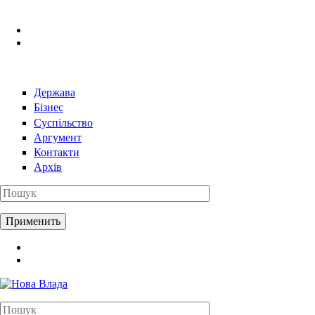
Перейти к основному содержанию
Держава
Бізнес
Суспільство
Аргумент
Контакти
Архів