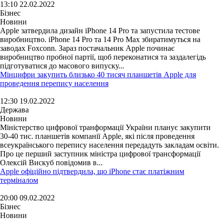
13:10 22.02.2022
Бізнес
Новини
Apple затвердила дизайн iPhone 14 Pro та запустила тестове
виробництво. iPhone 14 Pro та 14 Pro Max збиратимуться на
заводах Foxconn. Зараз постачальник Apple починає
виробництво пробної партії, щоб переконатися та заздалегідь
підготуватися до масового випуску...
Мінцифри закупить близько 40 тисяч планшетів Apple для
проведення перепису населення
12:30 19.02.2022
Держава
Новини
Міністерство цифрової транформації України планує закупити
30-40 тис. планшетів компанії Apple, які після проведення
всеукраїнського перепису населення передадуть закладам освіти.
Про це перший заступник міністра цифрової трансформації
Олексій Вискуб повідомив в...
Apple офіційно підтвердила, що iPhone стає платіжним
терміналом
20:00 09.02.2022
Бізнес
Новини