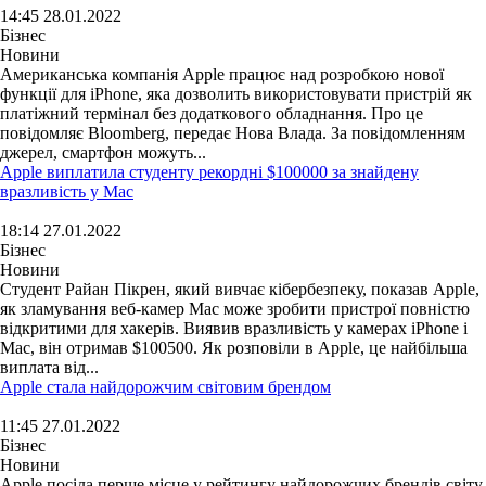
14:45 28.01.2022
Бізнес
Новини
Американська компанія Apple працює над розробкою нової
функції для iPhone, яка дозволить використовувати пристрій як
платіжний термінал без додаткового обладнання. Про це
повідомляє Bloomberg, передає Нова Влада. За повідомленням
джерел, смартфон можуть...
Apple виплатила студенту рекордні $100000 за знайдену
вразливість у Mac
18:14 27.01.2022
Бізнес
Новини
Студент Райан Пікрен, який вивчає кібербезпеку, показав Apple,
як зламування веб-камер Mac може зробити пристрої повністю
відкритими для хакерів. Виявив вразливість у камерах iPhone і
Mac, він отримав $100500. Як розповіли в Apple, це найбільша
виплата від...
Apple стала найдорожчим світовим брендом
11:45 27.01.2022
Бізнес
Новини
Apple посіла перше місце у рейтингу найдорожчих брендів світу