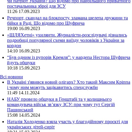
чи патріот України? Що відомо про найбільшого приватного
постачальника зброї для ЗСУ
11:26
17.09.2023
Речпорт, скандал на блокпосту, зламана щелепа дружини та
бійки в Раді. Що відомо про Шуфрича
19:00
16.09.2023
«ШЛЯХетні» ухилянти. Журналісти-розслідувачі дізнались
подробиці популярної схеми виїзду чоловіків з України за
кордон
14:10
16.09.2023
“Був одним із рупорів Кремля”: у нардепа Нестора Шуфрича
йдуть обшуки
10:18
15.09.2023
Всі новини
В Україні з'явився новий олігарх? Хто такий Максим Кріппа
і чому ним можуть зацікавитись спецслужби
11:49 14.11.2024
НАБУ провело обшуки в Генштабі та у колишнього
командувача військ зв’язку ЗСУ: при чому тут Сергій
Пашинський
15:08 14.05.2024
Наталія Холоденко взяла участь у благодійному проєкті для
українських дітей-сиріт