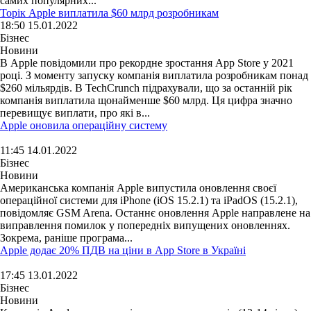
самих популярних...
Торік Apple виплатила $60 млрд розробникам
18:50 15.01.2022
Бізнес
Новини
В Apple повідомили про рекордне зростання App Store у 2021
році. З моменту запуску компанія виплатила розробникам понад
$260 мільярдів. В TechCrunch підрахували, що за останній рік
компанія виплатила щонайменше $60 млрд. Ця цифра значно
перевищує виплати, про які в...
Apple оновила операційну систему
11:45 14.01.2022
Бізнес
Новини
Американська компанія Apple випустила оновлення своєї
операційної системи для iPhone (iOS 15.2.1) та iPadOS (15.2.1),
повідомляє GSM Arena. Останнє оновлення Apple направлене на
виправлення помилок у попередніх випущених оновленнях.
Зокрема, раніше програма...
Apple додає 20% ПДВ на ціни в App Store в Україні
17:45 13.01.2022
Бізнес
Новини