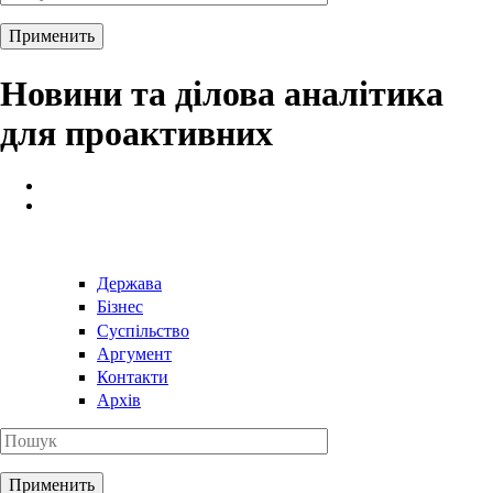
Новини та ділова аналітика
для проактивних
Держава
Бізнес
Суспільство
Аргумент
Контакти
Архів