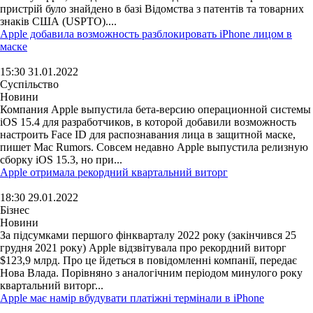
пристрій було знайдено в базі Відомства з патентів та товарних
знаків США (USPTO)....
Apple добавила возможность разблокировать iPhone лицом в
маске
15:30 31.01.2022
Суспільство
Новини
Компания Apple выпустила бета-версию операционной системы
iOS 15.4 для разработчиков, в которой добавили возможность
настроить Face ID для распознавания лица в защитной маске,
пишет Mac Rumors. Совсем недавно Apple выпустила релизную
сборку iOS 15.3, но при...
Apple отримала рекордний квартальний виторг
18:30 29.01.2022
Бізнес
Новини
За підсумками першого фінкварталу 2022 року (закінчився 25
грудня 2021 року) Apple відзвітувала про рекордний виторг
$123,9 млрд. Про це йдеться в повідомленні компанії, передає
Нова Влада. Порівняно з аналогічним періодом минулого року
квартальний виторг...
Apple має намір вбудувати платіжні термінали в iPhone