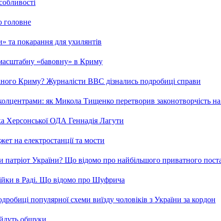
особливості
о головне
ми» та покарання для ухилянтів
 масштабну «бавовну» в Криму
ваного Криму? Журналісти ВВС дізнались подробиці справи
та колцентрами: як Микола Тищенко перетворив законотворчість на
ка Херсонської ОДА Геннадія Лагути
ет на електростанції та мости
и патріот України? Що відомо про найбільшого приватного пост
бійки в Раді. Що відомо про Шуфрича
робиці популярної схеми виїзду чоловіків з України за кордон
 йдуть обшуки