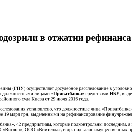
дозрили в отжатии рефинанса 
раины (
ГПУ
) осуществляет досудебное расследование в уголовн
ия должностными лицами «
Приватбанка
» средствами
НБУ
, выд
айонного суда Киева от 29 июля 2016 года.
расследования установлено, что должностные лица «Приватбанк
олее 19 млрд грн, выделенными на рефинансирование финучреж
ватбанка», 42 предприятиям, которые подконтрольны последним
иглон»; ООО «Виителла»; и др. под залог имущественных прав