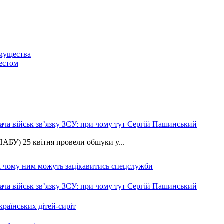
мущества
естом
ча військ зв’язку ЗСУ: при чому тут Сергій Пашинський
АБУ) 25 квітня провели обшуки у...
 і чому ним можуть зацікавитись спецслужби
ча військ зв’язку ЗСУ: при чому тут Сергій Пашинський
країнських дітей-сиріт