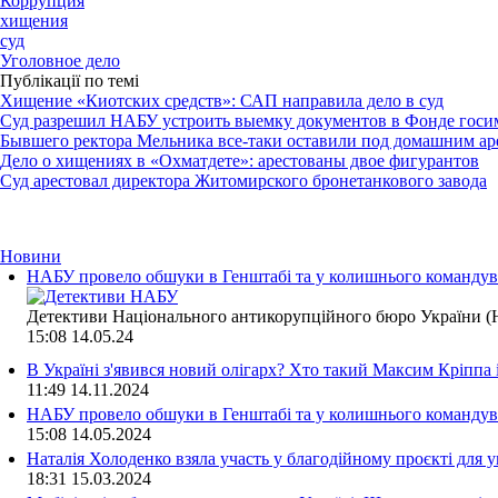
Коррупция
хищения
суд
Уголовное дело
Публікації по темі
Хищение «Киотских средств»: САП направила дело в суд
Суд разрешил НАБУ устроить выемку документов в Фонде госи
Бывшего ректора Мельника все-таки оставили под домашним ар
Дело о хищениях в «Охматдете»: арестованы двое фигурантов
Суд арестовал директора Житомирского бронетанкового завода
Новини
НАБУ провело обшуки в Генштабі та у колишнього командува
Детективи Національного антикорупційного бюро України (Н
15:08
14.05.24
В Україні з'явився новий олігарх? Хто такий Максим Кріппа
11:49
14.11.2024
НАБУ провело обшуки в Генштабі та у колишнього командува
15:08
14.05.2024
Наталія Холоденко взяла участь у благодійному проєкті для у
18:31
15.03.2024