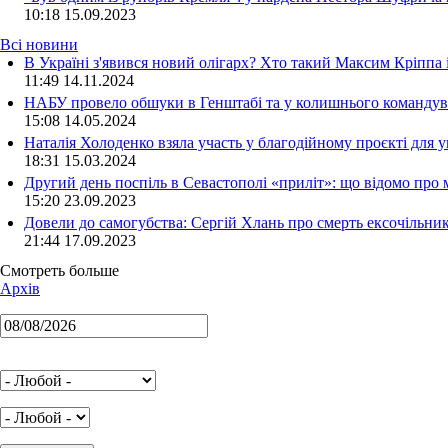
10:18
15.09.2023
Всі новини
В Україні з'явився новий олігарх? Хто такий Максим Кріппа
11:49 14.11.2024
НАБУ провело обшуки в Генштабі та у колишнього командува
15:08 14.05.2024
Наталія Холоденко взяла участь у благодійному проєкті для у
18:31 15.03.2024
Другий день поспіль в Севастополі «приліт»: що відомо про
15:20 23.09.2023
Довели до самогубства: Сергій Хлань про смерть ексочільни
21:44 17.09.2023
Смотреть больше
Архів