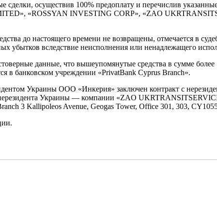
ные сделки, осуществив 100% предоплату и перечислив указанн
MITED», «ROSSYAN INVESTING CORP», «ZAO UKRTRANSITSE
редства до настоящего времени не возвращены, отмечается в су
ых убытков вследствие неисполнения или ненадлежащего испол
достоверные данные, что вышеупомянутые средства в сумме боле
ся в банковском учреждении «PrivatBank Cyprus Branch».
 резидентом Украины ООО «Инкерия» заключен контракт с нер
го нерезидента Украины — компании «ZAO UKRTRANSITSERVICE 
anch 3 Kallipoleos Avenue, Geogas Tower, Office 301, 303, CY1
ции.