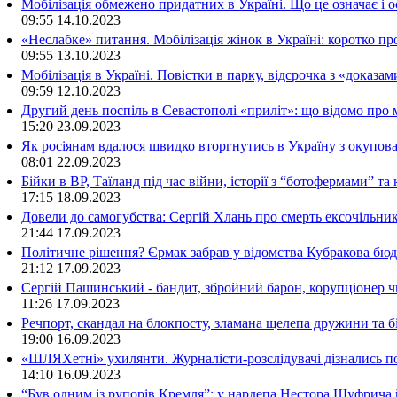
Мобілізація обмежено придатних в Україні. Що це означає і 
09:55
14.10.2023
«Неслабке» питання. Мобілізація жінок в Україні: коротко пр
09:55
13.10.2023
Мобілізація в Україні. Повістки в парку, відсрочка з «доказа
09:59
12.10.2023
Другий день поспіль в Севастополі «приліт»: що відомо про
15:20
23.09.2023
Як росіянам вдалося швидко вторгнутись в Україну з окупо
08:01
22.09.2023
Бійки в ВР, Таїланд під час війни, історії з “ботофермами” 
17:15
18.09.2023
Довели до самогубства: Сергій Хлань про смерть ексочільни
21:44
17.09.2023
Політичне рішення? Єрмак забрав у відомства Кубракова бюдж
21:12
17.09.2023
Сергій Пашинський - бандит, збройний барон, корупціонер ч
11:26
17.09.2023
Речпорт, скандал на блокпосту, зламана щелепа дружини та 
19:00
16.09.2023
«ШЛЯХетні» ухилянти. Журналісти-розслідувачі дізнались под
14:10
16.09.2023
“Був одним із рупорів Кремля”: у нардепа Нестора Шуфрича