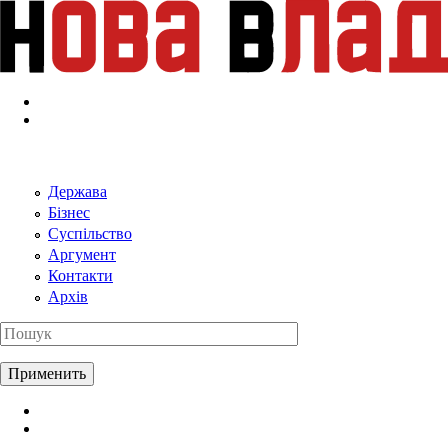
Перейти к основному содержанию
Держава
Бізнес
Суспільство
Аргумент
Контакти
Архів