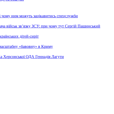
 і чому ним можуть зацікавитись спецслужби
ча військ зв’язку ЗСУ: при чому тут Сергій Пашинський
країнських дітей-сиріт
 масштабну «бавовну» в Криму
ка Херсонської ОДА Геннадія Лагути