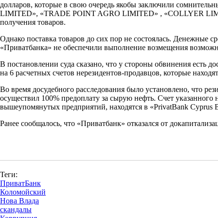
долларов, которые в свою очередь якобы заключили сомнитель
LIMITED», «TRADE POINT AGRO LIMITED» , «COLLYER LI
получения товаров.
Однако поставка товаров до сих пор не состоялась. Денежные с
«Приватбанка» не обеспечили выполнение возмещения возможн
В постановлении суда сказано, что у стороны обвинения есть 
на 6 расчетных счетов нерезидентов-продавцов, которые находят
Во время досудебного расследования было установлено, что
осуществил 100% предоплату за сырую нефть. Счет указанно
вышеупомянутых предприятий, находятся в «PrivatBank Cyprus Br
Ранее сообщалось, что «Приватбанк» отказался от докапитализа
Теги:
ПриватБанк
Коломойский
Нова Влада
скандалы