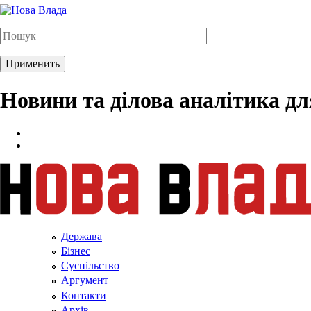
Новини та ділова аналітика д
Держава
Бізнес
Суспільство
Аргумент
Контакти
Архів