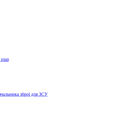
 піар
ачальника зброї для ЗСУ