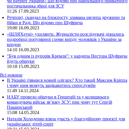
чи патріот України? Що відомо про найбільшого приватного
постачальника зброї для ЗСУ
11:26
17.09.2023
Речпорт, скандал на блокпосту, зламана щелепа дружини та
бійки в Раді. Що відомо про Шуфрича
19:00
16.09.2023
«ШЛЯХетні» ухилянти. Журналісти-розслідувачі дізнались
подробиці популярної схеми виїзду чоловіків з України за
кордон
14:10
16.09.2023
“Був одним із рупорів Кремля”: у нардепа Нестора Шуфрича
йдуть обшуки
10:18
15.09.2023
Всі новини
В Україні з'явився новий олігарх? Хто такий Максим Кріппа
і чому ним можуть зацікавитись спецслужби
11:49 14.11.2024
НАБУ провело обшуки в Генштабі та у колишнього
командувача військ зв’язку ЗСУ: при чому тут Сергій
Пашинський
15:08 14.05.2024
Наталія Холоденко взяла участь у благодійному проєкті для
українських дітей-сиріт