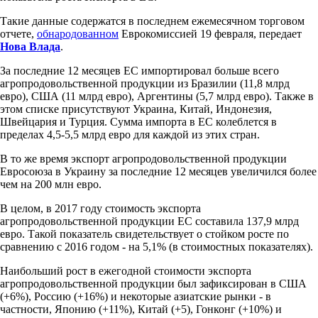
Такие данные содержатся в последнем ежемесячном торговом
отчете,
обнародованном
Еврокомиссией 19 февраля, передает
Нова Влада
.
За последние 12 месяцев ЕС импортировал больше всего
агропродовольственной продукции из Бразилии (11,8 млрд
евро), США (11 млрд евро), Аргентины (5,7 млрд евро). Также в
этом списке присутствуют Украина, Китай, Индонезия,
Швейцария и Турция. Сумма импорта в ЕС колеблется в
пределах 4,5-5,5 млрд евро для каждой из этих стран.
В то же время экспорт агропродовольственной продукции
Евросоюза в Украину за последние 12 месяцев увеличился более
чем на 200 млн евро.
В целом, в 2017 году стоимость экспорта
агропродовольственной продукции ЕС составила 137,9 млрд
евро. Такой показатель свидетельствует о стойком росте по
сравнению с 2016 годом - на 5,1% (в стоимостных показателях).
Наибольший рост в ежегодной стоимости экспорта
агропродовольственной продукции был зафиксирован в США
(+6%), Россию (+16%) и некоторые азиатские рынки - в
частности, Японию (+11%), Китай (+5), Гонконг (+10%) и