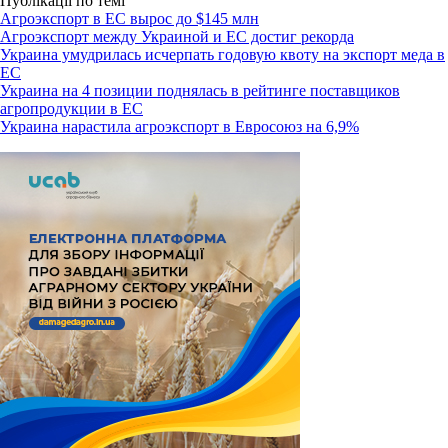
Публікації по темі
Агроэкспорт в ЕС вырос до $145 млн
Агроэкспорт между Украиной и ЕС достиг рекорда
Украина умудрилась исчерпать годовую квоту на экспорт меда в
ЕС
Украина на 4 позиции поднялась в рейтинге поставщиков
агропродукции в ЕС
Украина нарастила агроэкспорт в Евросоюз на 6,9%