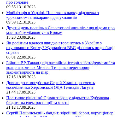
про головне
09:55
13.10.2023
Мобілізація в Україні. Повістки в парку, відсрочка з
«доказами» та покарання для ухилянтів
09:59
12.10.2023
Другий день поспіль в Севастополі «приліт»: що відомо про
масштабну «бавовну» в Криму
15:20
23.09.2023
Як росіянам вдалося швидко вторгнутись в Україну з
окупованого Криму? Журналісти ВВС дізнались подробиці
справи
08:01
22.09.2023
Бійки в ВР, Таїланд під час війни, історії з “ботофермами” та
колцентрами: як Микола Тищенко перетворив
законотворчість на піар
17:15
18.09.2023
Довели до самогубства: Сергій Хлань про смерть
ексочільника Херсонської ОДА Геннадія Лагути
21:44
17.09.2023
Політичне рішення? Єрмак забрав у відомства Кубракова
бюджет на електростанції та мости
21:12
17.09.2023
Сергій Пашинський - бандит, збройний барон, корупціонер