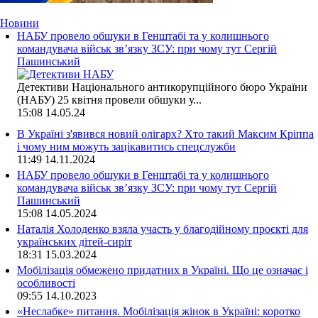
Новини
НАБУ провело обшуки в Генштабі та у колишнього
командувача військ зв’язку ЗСУ: при чому тут Сергій
Пашинський
Детективи Національного антикорупційного бюро України
(НАБУ) 25 квітня провели обшуки у...
15:08
14.05.24
В Україні з'явився новий олігарх? Хто такий Максим Кріппа
і чому ним можуть зацікавитись спецслужби
11:49
14.11.2024
НАБУ провело обшуки в Генштабі та у колишнього
командувача військ зв’язку ЗСУ: при чому тут Сергій
Пашинський
15:08
14.05.2024
Наталія Холоденко взяла участь у благодійному проєкті для
українських дітей-сиріт
18:31
15.03.2024
Мобілізація обмежено придатних в Україні. Що це означає і
особливості
09:55
14.10.2023
«Неслабке» питання. Мобілізація жінок в Україні: коротко