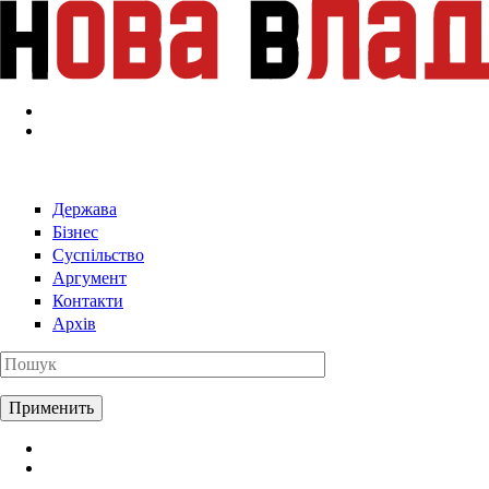
Перейти к основному содержанию
Держава
Бізнес
Суспільство
Аргумент
Контакти
Архів