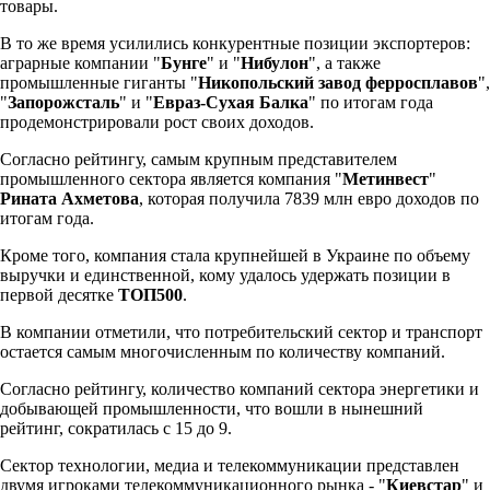
товары.
В то же время усилились конкурентные позиции экспортеров:
аграрные компании "
Бунге
" и "
Нибулон
", а также
промышленные гиганты "
Никопольский завод ферросплавов
",
"
Запорожсталь
" и "
Евраз-Сухая Балка
" по итогам года
продемонстрировали рост своих доходов.
Согласно рейтингу, самым крупным представителем
промышленного сектора является компания "
Метинвест
"
Рината Ахметова
, которая получила 7839 млн евро доходов по
итогам года.
Кроме того, компания стала крупнейшей в Украине по объему
выручки и единственной, кому удалось удержать позиции в
первой десятке
ТОП500
.
В компании отметили, что потребительский сектор и транспорт
остается самым многочисленным по количеству компаний.
Согласно рейтингу, количество компаний сектора энергетики и
добывающей промышленности, что вошли в нынешний
рейтинг, сократилась с 15 до 9.
Сектор технологии, медиа и телекоммуникации представлен
двумя игроками телекоммуникационного рынка - "
Киевстар
" и