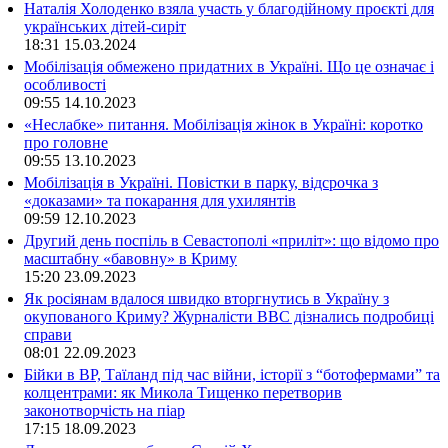
Наталія Холоденко взяла участь у благодійному проєкті для
українських дітей-сиріт
18:31
15.03.2024
Мобілізація обмежено придатних в Україні. Що це означає і
особливості
09:55
14.10.2023
«Неслабке» питання. Мобілізація жінок в Україні: коротко
про головне
09:55
13.10.2023
Мобілізація в Україні. Повістки в парку, відсрочка з
«доказами» та покарання для ухилянтів
09:59
12.10.2023
Другий день поспіль в Севастополі «приліт»: що відомо про
масштабну «бавовну» в Криму
15:20
23.09.2023
Як росіянам вдалося швидко вторгнутись в Україну з
окупованого Криму? Журналісти ВВС дізнались подробиці
справи
08:01
22.09.2023
Бійки в ВР, Таїланд під час війни, історії з “ботофермами” та
колцентрами: як Микола Тищенко перетворив
законотворчість на піар
17:15
18.09.2023