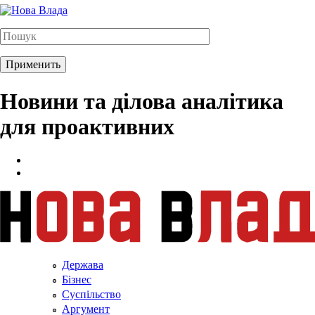
Новини та ділова аналітика
для проактивних
Держава
Бізнес
Суспільство
Аргумент