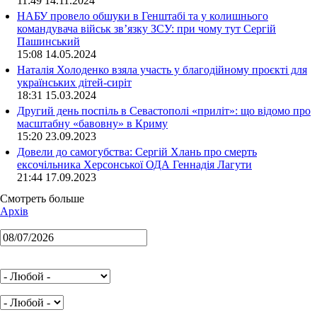
11:49 14.11.2024
НАБУ провело обшуки в Генштабі та у колишнього
командувача військ зв’язку ЗСУ: при чому тут Сергій
Пашинський
15:08 14.05.2024
Наталія Холоденко взяла участь у благодійному проєкті для
українських дітей-сиріт
18:31 15.03.2024
Другий день поспіль в Севастополі «приліт»: що відомо про
масштабну «бавовну» в Криму
15:20 23.09.2023
Довели до самогубства: Сергій Хлань про смерть
ексочільника Херсонської ОДА Геннадія Лагути
21:44 17.09.2023
Смотреть больше
Архів