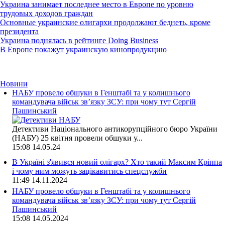
Украина занимает последнее место в Европе по уровню
трудовых доходов граждан
Основные украинские олигархи продолжают беднеть, кроме
президента
Украина поднялась в рейтинге Doing Business
В Европе покажут украинскую кинопродукцию
Новини
НАБУ провело обшуки в Генштабі та у колишнього
командувача військ зв’язку ЗСУ: при чому тут Сергій
Пашинський
Детективи Національного антикорупційного бюро України
(НАБУ) 25 квітня провели обшуки у...
15:08
14.05.24
В Україні з'явився новий олігарх? Хто такий Максим Кріппа
і чому ним можуть зацікавитись спецслужби
11:49
14.11.2024
НАБУ провело обшуки в Генштабі та у колишнього
командувача військ зв’язку ЗСУ: при чому тут Сергій
Пашинський
15:08
14.05.2024