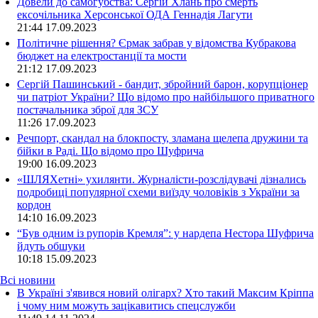
Довели до самогубства: Сергій Хлань про смерть
ексочільника Херсонської ОДА Геннадія Лагути
21:44
17.09.2023
Політичне рішення? Єрмак забрав у відомства Кубракова
бюджет на електростанції та мости
21:12
17.09.2023
Сергій Пашинський - бандит, збройний барон, корупціонер
чи патріот України? Що відомо про найбільшого приватного
постачальника зброї для ЗСУ
11:26
17.09.2023
Речпорт, скандал на блокпосту, зламана щелепа дружини та
бійки в Раді. Що відомо про Шуфрича
19:00
16.09.2023
«ШЛЯХетні» ухилянти. Журналісти-розслідувачі дізнались
подробиці популярної схеми виїзду чоловіків з України за
кордон
14:10
16.09.2023
“Був одним із рупорів Кремля”: у нардепа Нестора Шуфрича
йдуть обшуки
10:18
15.09.2023
Всі новини
В Україні з'явився новий олігарх? Хто такий Максим Кріппа
і чому ним можуть зацікавитись спецслужби