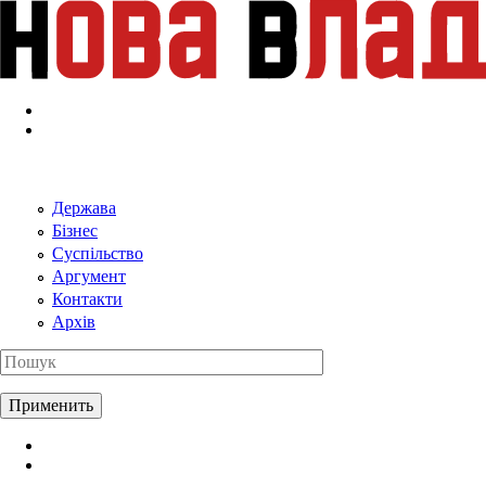
Перейти к основному содержанию
Держава
Бізнес
Суспільство
Аргумент
Контакти
Архів