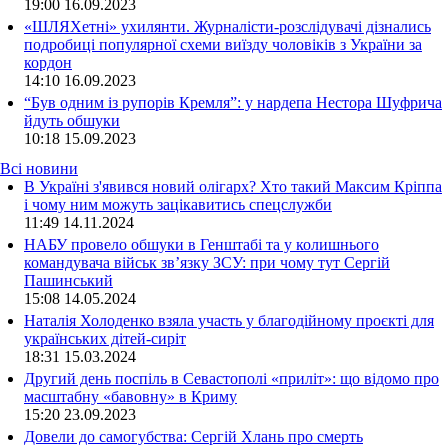
19:00
16.09.2023
«ШЛЯХетні» ухилянти. Журналісти-розслідувачі дізнались
подробиці популярної схеми виїзду чоловіків з України за
кордон
14:10
16.09.2023
“Був одним із рупорів Кремля”: у нардепа Нестора Шуфрича
йдуть обшуки
10:18
15.09.2023
Всі новини
В Україні з'явився новий олігарх? Хто такий Максим Кріппа
і чому ним можуть зацікавитись спецслужби
11:49 14.11.2024
НАБУ провело обшуки в Генштабі та у колишнього
командувача військ зв’язку ЗСУ: при чому тут Сергій
Пашинський
15:08 14.05.2024
Наталія Холоденко взяла участь у благодійному проєкті для
українських дітей-сиріт
18:31 15.03.2024
Другий день поспіль в Севастополі «приліт»: що відомо про
масштабну «бавовну» в Криму
15:20 23.09.2023
Довели до самогубства: Сергій Хлань про смерть