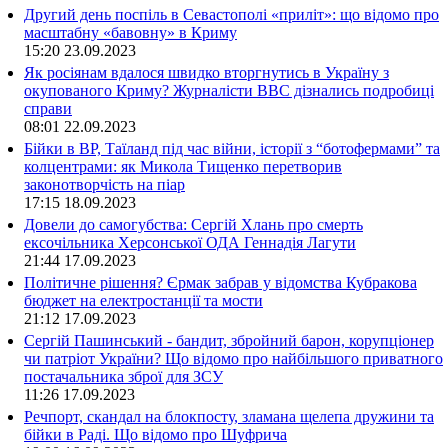
Другий день поспіль в Севастополі «приліт»: що відомо про
масштабну «бавовну» в Криму
15:20
23.09.2023
Як росіянам вдалося швидко вторгнутись в Україну з
окупованого Криму? Журналісти ВВС дізнались подробиці
справи
08:01
22.09.2023
Бійки в ВР, Таїланд під час війни, історії з “ботофермами” та
колцентрами: як Микола Тищенко перетворив
законотворчість на піар
17:15
18.09.2023
Довели до самогубства: Сергій Хлань про смерть
ексочільника Херсонської ОДА Геннадія Лагути
21:44
17.09.2023
Політичне рішення? Єрмак забрав у відомства Кубракова
бюджет на електростанції та мости
21:12
17.09.2023
Сергій Пашинський - бандит, збройний барон, корупціонер
чи патріот України? Що відомо про найбільшого приватного
постачальника зброї для ЗСУ
11:26
17.09.2023
Речпорт, скандал на блокпосту, зламана щелепа дружини та
бійки в Раді. Що відомо про Шуфрича