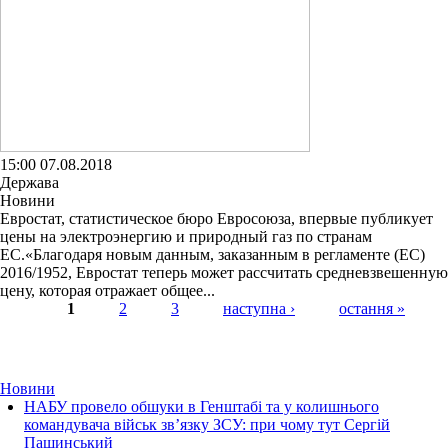
15:00 07.08.2018
Держава
Новини
Евростат, статистическое бюро Евросоюза, впервые публикует
цены на электроэнергию и природный газ по странам
ЕС.«Благодаря новым данным, заказанным в регламенте (ЕС)
2016/1952, Евростат теперь может рассчитать средневзвешенную
цену, которая отражает общее...
1
2
3
наступна ›
остання »
Страницы
Новини
НАБУ провело обшуки в Генштабі та у колишнього
командувача військ зв’язку ЗСУ: при чому тут Сергій
Пашинський