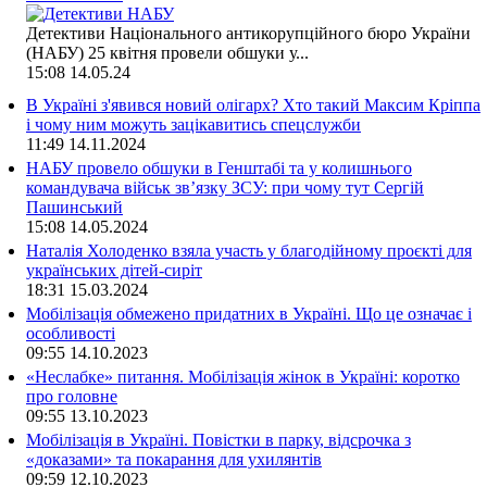
Детективи Національного антикорупційного бюро України
(НАБУ) 25 квітня провели обшуки у...
15:08
14.05.24
В Україні з'явився новий олігарх? Хто такий Максим Кріппа
і чому ним можуть зацікавитись спецслужби
11:49
14.11.2024
НАБУ провело обшуки в Генштабі та у колишнього
командувача військ зв’язку ЗСУ: при чому тут Сергій
Пашинський
15:08
14.05.2024
Наталія Холоденко взяла участь у благодійному проєкті для
українських дітей-сиріт
18:31
15.03.2024
Мобілізація обмежено придатних в Україні. Що це означає і
особливості
09:55
14.10.2023
«Неслабке» питання. Мобілізація жінок в Україні: коротко
про головне
09:55
13.10.2023
Мобілізація в Україні. Повістки в парку, відсрочка з
«доказами» та покарання для ухилянтів
09:59
12.10.2023