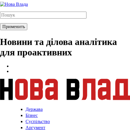
Новини та ділова аналітика
для проактивних
Держава
Бізнес
Суспільство
Аргумент