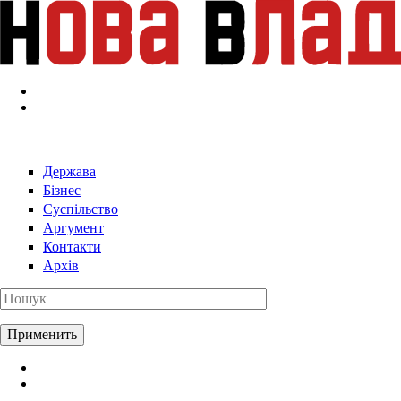
Перейти к основному содержанию
Держава
Бізнес
Суспільство
Аргумент
Контакти
Архів