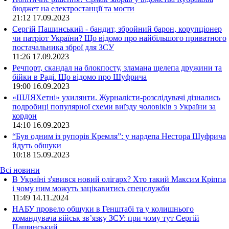
бюджет на електростанції та мости
21:12
17.09.2023
Сергій Пашинський - бандит, збройний барон, корупціонер
чи патріот України? Що відомо про найбільшого приватного
постачальника зброї для ЗСУ
11:26
17.09.2023
Речпорт, скандал на блокпосту, зламана щелепа дружини та
бійки в Раді. Що відомо про Шуфрича
19:00
16.09.2023
«ШЛЯХетні» ухилянти. Журналісти-розслідувачі дізнались
подробиці популярної схеми виїзду чоловіків з України за
кордон
14:10
16.09.2023
“Був одним із рупорів Кремля”: у нардепа Нестора Шуфрича
йдуть обшуки
10:18
15.09.2023
Всі новини
В Україні з'явився новий олігарх? Хто такий Максим Кріппа
і чому ним можуть зацікавитись спецслужби
11:49 14.11.2024
НАБУ провело обшуки в Генштабі та у колишнього
командувача військ зв’язку ЗСУ: при чому тут Сергій
Пашинський