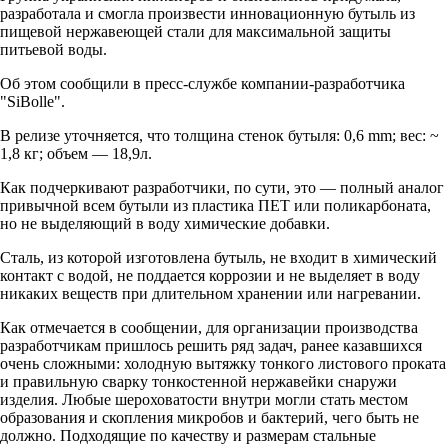
разработала и смогла произвести инновационную бутыль из
пищевой нержавеющей стали для максимальной защиты
питьевой воды.
Об этом сообщили в пресс-службе компании-разработчика
"SiBolle".
В релизе уточняется, что толщина стенок бутыля: 0,6 mm; вес: ~
1,8 кг; объем — 18,9л.
Как подчеркивают разработчики, по сути, это — полный аналог
привычной всем бутыли из пластика ПЕТ или поликарбоната,
но не выделяющий в воду химические добавки.
Сталь, из которой изготовлена бутыль, не входит в химический
контакт с водой, не поддается коррозии и не выделяет в воду
никаких веществ при длительном хранении или нагревании.
Как отмечается в сообщении, для организации производства
разработчикам пришлось решить ряд задач, ранее казавшихся
очень сложными: холодную вытяжку тонкого листового проката
и правильную сварку тонкостенной нержавейки снаружи
изделия. Любые шероховатости внутри могли стать местом
образования и скопления микробов и бактерий, чего быть не
должно. Подходящие по качеству и размерам стальные