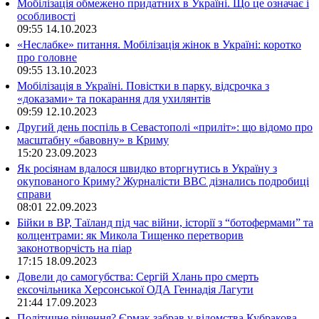
Мобілізація обмежено придатних в Україні. Що це означає і
особливості
09:55
14.10.2023
«Неслабке» питання. Мобілізація жінок в Україні: коротко
про головне
09:55
13.10.2023
Мобілізація в Україні. Повістки в парку, відсрочка з
«доказами» та покарання для ухилянтів
09:59
12.10.2023
Другий день поспіль в Севастополі «приліт»: що відомо про
масштабну «бавовну» в Криму
15:20
23.09.2023
Як росіянам вдалося швидко вторгнутись в Україну з
окупованого Криму? Журналісти ВВС дізнались подробиці
справи
08:01
22.09.2023
Бійки в ВР, Таїланд під час війни, історії з “ботофермами” та
колцентрами: як Микола Тищенко перетворив
законотворчість на піар
17:15
18.09.2023
Довели до самогубства: Сергій Хлань про смерть
ексочільника Херсонської ОДА Геннадія Лагути
21:44
17.09.2023
Політичне рішення? Єрмак забрав у відомства Кубракова