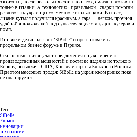
заготовки, после нескольких сотен попыток, смогли изготовить
только в Италии. А технологию «правильной» сварки помогли
реализовать украинцы совместно с итальянцами. В итоге,
дизайн бутыля получился красивым, а тара — легкой, прочной,
удобной и подходящей под существующие стандарты кулеров и
помп.
Готовое изделие назвали "SiBolle" и презентовали на
профильном бизнес-форуме в Париже.
Сейчас компания изучает предложения по увеличению
производственных мощностей и поставке изделия не только в
Европу, но также в США, Канаду и страны Ближнего Востока.
При этом массовых продаж SiBolle на украинском рынке пока
не планируется.
Теги:
SiBolle
Украина
инновации
технологии