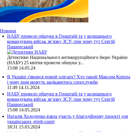
Новини
НАБУ провело обшуки в Генштабі та у колишнього
командувача військ зв’язку ЗСУ: при чому тут Сергій
Пашинський
Детективи Національного антикорупційного бюро України
(НАБУ) 25 квітня провели обшуки у...
15:08
14.05.24
В Україні з'явився новий олігарх? Хто такий Максим Кріппа
і чому ним можуть зацікавитись спецслужби
11:49
14.11.2024
НАБУ провело обшуки в Генштабі та у колишнього
командувача військ зв’язку ЗСУ: при чому тут Сергій
Пашинський
15:08
14.05.2024
Наталія Холоденко взяла участь у благодійному проєкті для
українських дітей-сиріт
18:31
15.03.2024