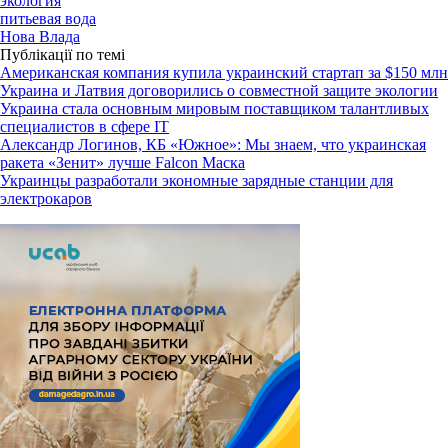
экология
питьевая вода
Нова Влада
Публікації по темі
Американская компания купила украинский стартап за $150 млн
Украина и Латвия договорились о совместной защите экологии
Украина стала основным мировым поставщиком талантливых
специалистов в сфере IT
Александр Логинов, КБ «Южное»: Мы знаем, что украинская
ракета «Зенит» лучше Falcon Маска
Украинцы разработали экономные зарядные станции для
электрокаров