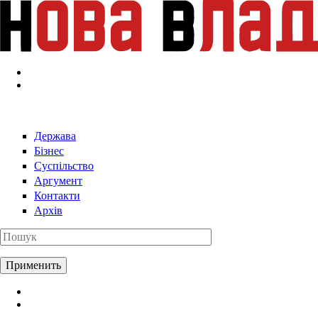
Перейти к основному содержанию
Держава
Бізнес
Суспільство
Аргумент
Контакти
Архів