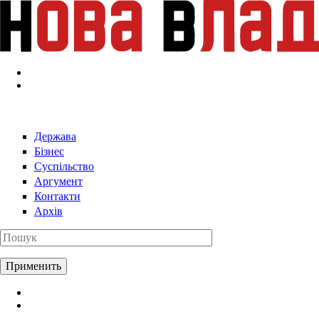
Перейти к основному содержанию
Держава
Бізнес
Суспільство
Аргумент
Контакти
Архів