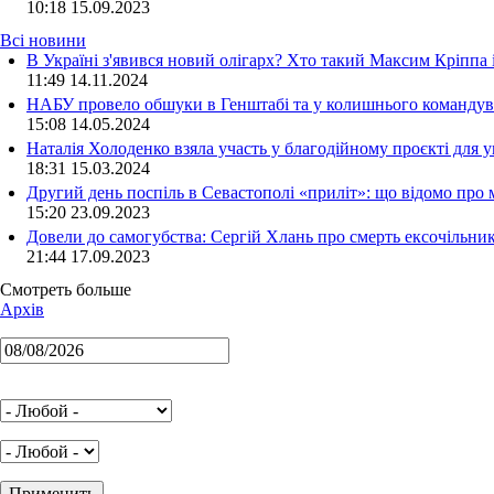
10:18
15.09.2023
Всі новини
В Україні з'явився новий олігарх? Хто такий Максим Кріппа
11:49 14.11.2024
НАБУ провело обшуки в Генштабі та у колишнього командува
15:08 14.05.2024
Наталія Холоденко взяла участь у благодійному проєкті для у
18:31 15.03.2024
Другий день поспіль в Севастополі «приліт»: що відомо про
15:20 23.09.2023
Довели до самогубства: Сергій Хлань про смерть ексочільни
21:44 17.09.2023
Смотреть больше
Архів