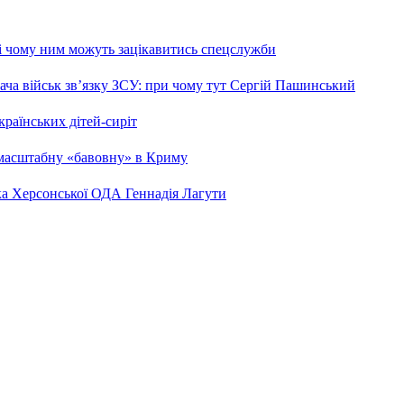
 і чому ним можуть зацікавитись спецслужби
ча військ зв’язку ЗСУ: при чому тут Сергій Пашинський
країнських дітей-сиріт
 масштабну «бавовну» в Криму
ка Херсонської ОДА Геннадія Лагути