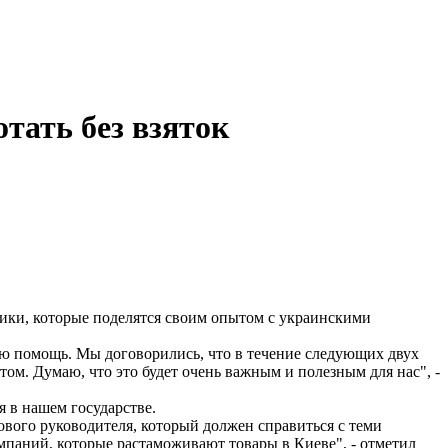
тать без взяток
ки, которые поделятся своим опытом с украинскими
ю помощь. Мы договорились, что в течение следующих двух
ом. Думаю, что это будет очень важным и полезным для нас", -
я в нашем государстве.
вого руководителя, который должен справиться с теми
омпаний, которые растаможивают товары в Киеве", - отметил