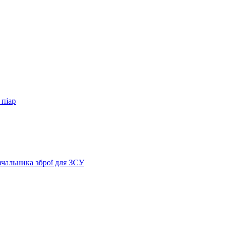
 піар
ачальника зброї для ЗСУ