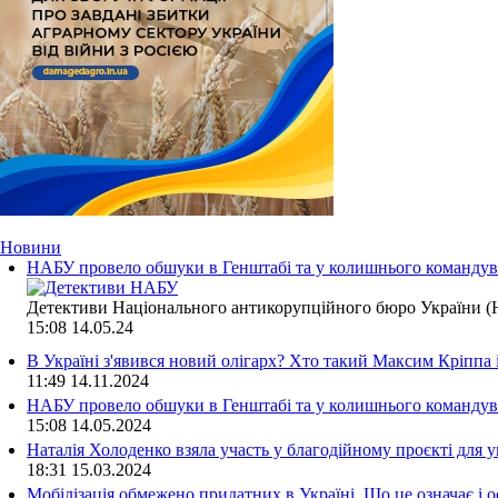
Новини
НАБУ провело обшуки в Генштабі та у колишнього командува
Детективи Національного антикорупційного бюро України (Н
15:08
14.05.24
В Україні з'явився новий олігарх? Хто такий Максим Кріппа
11:49
14.11.2024
НАБУ провело обшуки в Генштабі та у колишнього командува
15:08
14.05.2024
Наталія Холоденко взяла участь у благодійному проєкті для у
18:31
15.03.2024
Мобілізація обмежено придатних в Україні. Що це означає і 