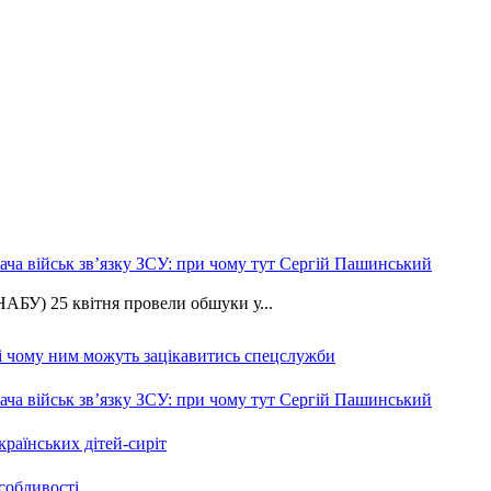
ча військ зв’язку ЗСУ: при чому тут Сергій Пашинський
АБУ) 25 квітня провели обшуки у...
 і чому ним можуть зацікавитись спецслужби
ча військ зв’язку ЗСУ: при чому тут Сергій Пашинський
країнських дітей-сиріт
особливості