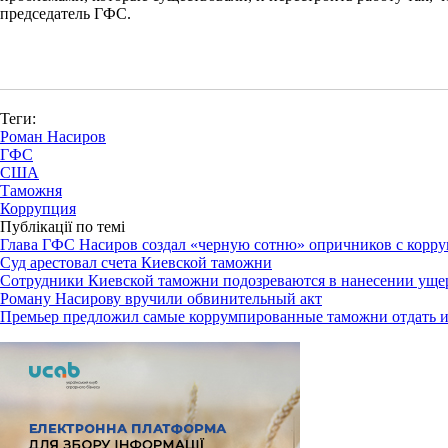
председатель ГФС.
Теги:
Роман Насиров
ГФС
США
Таможня
Коррупция
Публікації по темі
Глава ГФС Насиров создал «черную сотню» опричников с ко
Суд арестовал счета Киевской таможни
Сотрудники Киевской таможни подозреваются в нанесении ущерб
Роману Насирову вручили обвинительный акт
Премьер предложил самые коррумпированные таможни отдать 