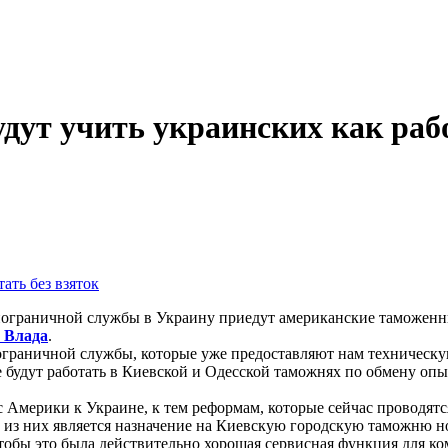
ут учить украинских как рабо
ограничной службы в Украину приедут американские таможенни
 Влада
.
граничной службы, которые уже предоставляют нам техническу
будут работать в Киевской и Одесской таможнях по обмену опыт
с Америки к Украине, к тем реформам, которые сейчас проводятс
из них является назначение на Киевскую городскую таможню но
чтобы это была действительно хорошая сервисная функция для к