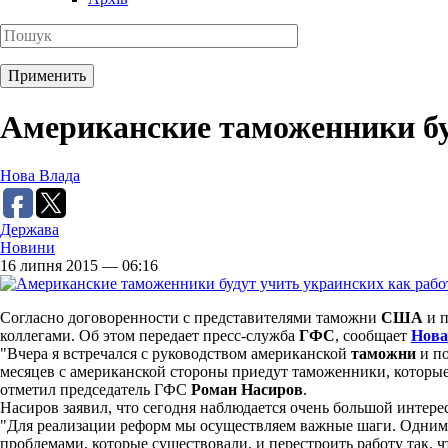
Американские таможенники буд
Нова Влада
Держава
Новини
16 липня 2015 — 06:16
Согласно договоренности с представителями таможни
США
и п
коллегами. Об этом передает пресс-служба
ГФС
, сообщает
Нова
"Вчера я встречался с руководством американской
таможни
и по
месяцев с американской стороны приедут таможенники, которые 
отметил председатель ГФС
Роман Насиров
.
Насиров заявил, что сегодня наблюдается очень большой интере
"Для реализации реформ мы осуществляем важные шаги. Одним 
проблемами, которые существовали, и перестроить работу так, 