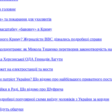
о головне
ми» та покарання для ухилянтів
 масштабну «бавовну» в Криму
ваного Криму? Журналісти ВВС дізнались подробиці справи
та колцентрами: як Микола Тищенко перетворив законотворчість на
ка Херсонської ОДА Геннадія Лагути
ет на електростанції та мости
и патріот України? Що відомо про найбільшого приватного пост
бійки в Раді. Що відомо про Шуфрича
робиці популярної схеми виїзду чоловіків з України за кордон
 йдуть обшуки