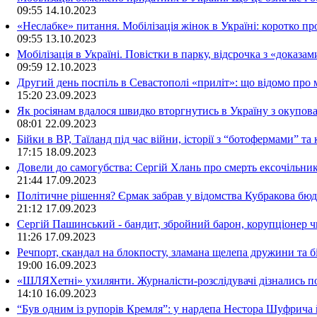
09:55
14.10.2023
«Неслабке» питання. Мобілізація жінок в Україні: коротко пр
09:55
13.10.2023
Мобілізація в Україні. Повістки в парку, відсрочка з «доказа
09:59
12.10.2023
Другий день поспіль в Севастополі «приліт»: що відомо про
15:20
23.09.2023
Як росіянам вдалося швидко вторгнутись в Україну з окупо
08:01
22.09.2023
Бійки в ВР, Таїланд під час війни, історії з “ботофермами” 
17:15
18.09.2023
Довели до самогубства: Сергій Хлань про смерть ексочільни
21:44
17.09.2023
Політичне рішення? Єрмак забрав у відомства Кубракова бюдж
21:12
17.09.2023
Сергій Пашинський - бандит, збройний барон, корупціонер ч
11:26
17.09.2023
Речпорт, скандал на блокпосту, зламана щелепа дружини та 
19:00
16.09.2023
«ШЛЯХетні» ухилянти. Журналісти-розслідувачі дізнались под
14:10
16.09.2023
“Був одним із рупорів Кремля”: у нардепа Нестора Шуфрича