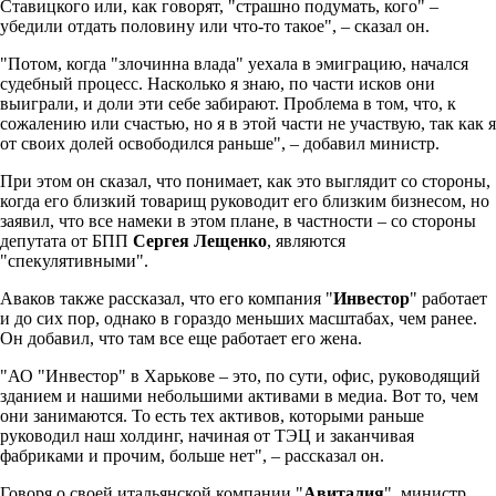
Ставицкого или, как говорят, "страшно подумать, кого" –
убедили отдать половину или что-то такое", – сказал он.
"Потом, когда "злочинна влада" уехала в эмиграцию, начался
судебный процесс. Насколько я знаю, по части исков они
выиграли, и доли эти себе забирают. Проблема в том, что, к
сожалению или счастью, но я в этой части не участвую, так как я
от своих долей освободился раньше", – добавил министр.
При этом он сказал, что понимает, как это выглядит со стороны,
когда его близкий товарищ руководит его близким бизнесом, но
заявил, что все намеки в этом плане, в частности – со стороны
депутата от БПП
Сергея Лещенко
, являются
"спекулятивными".
Аваков также рассказал, что его компания "
Инвестор
" работает
и до сих пор, однако в гораздо меньших масштабах, чем ранее.
Он добавил, что там все еще работает его жена.
"АО "Инвестор" в Харькове – это, по сути, офис, руководящий
зданием и нашими небольшими активами в медиа. Вот то, чем
они занимаются. То есть тех активов, которыми раньше
руководил наш холдинг, начиная от ТЭЦ и заканчивая
фабриками и прочим, больше нет", – рассказал он.
Говоря о своей итальянской компании "
Авиталия
", министр