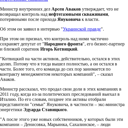
Министр внутренних дел
Арсен Аваков
утверждает, что не
возвращал контроль над
нефтегазовыми скважинами
,
потерянными после прихода
Януковича
к власти.
Об этом он заявил в интервью "
Украинской правде
".
При этом он признал, что контроль над ними частично
сохраняет депутат от "
Народного фронта
", его бизнес-партнер
и близкий соратник
Игорь Котвицкий
.
"Котвицкий на части активов, действительно, остался в этих
долях. Потому что я тогда вышел полностью, а он остался в
части. Более того, его команда до сих пор занимается по
контракту менеджментом некоторых компаний", – сказал
Аваков.
Министр рассказал, что продал свои доли в этих компаниях в
2011 году, когда из-за политических преследований выехал в
Италию. По его словам, позднее эти активы отобрали
представители "семьи" Януковича, в частности – экс-министра
энергетики
Эдуарда Ставицкого
.
"А после этого уже новых собственников, у которых были эти
компании – Денисовка, Марьинка, Сахалинское, – люди