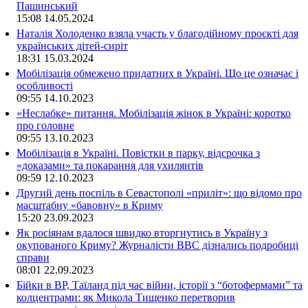
Пашинський
15:08
14.05.2024
Наталія Холоденко взяла участь у благодійному проєкті для
українських дітей-сиріт
18:31
15.03.2024
Мобілізація обмежено придатних в Україні. Що це означає і
особливості
09:55
14.10.2023
«Неслабке» питання. Мобілізація жінок в Україні: коротко
про головне
09:55
13.10.2023
Мобілізація в Україні. Повістки в парку, відсрочка з
«доказами» та покарання для ухилянтів
09:59
12.10.2023
Другий день поспіль в Севастополі «приліт»: що відомо про
масштабну «бавовну» в Криму
15:20
23.09.2023
Як росіянам вдалося швидко вторгнутись в Україну з
окупованого Криму? Журналісти ВВС дізнались подробиці
справи
08:01
22.09.2023
Бійки в ВР, Таїланд під час війни, історії з “ботофермами” та
колцентрами: як Микола Тищенко перетворив