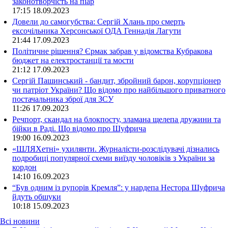
законотворчість на піар
17:15
18.09.2023
Довели до самогубства: Сергій Хлань про смерть
ексочільника Херсонської ОДА Геннадія Лагути
21:44
17.09.2023
Політичне рішення? Єрмак забрав у відомства Кубракова
бюджет на електростанції та мости
21:12
17.09.2023
Сергій Пашинський - бандит, збройний барон, корупціонер
чи патріот України? Що відомо про найбільшого приватного
постачальника зброї для ЗСУ
11:26
17.09.2023
Речпорт, скандал на блокпосту, зламана щелепа дружини та
бійки в Раді. Що відомо про Шуфрича
19:00
16.09.2023
«ШЛЯХетні» ухилянти. Журналісти-розслідувачі дізнались
подробиці популярної схеми виїзду чоловіків з України за
кордон
14:10
16.09.2023
“Був одним із рупорів Кремля”: у нардепа Нестора Шуфрича
йдуть обшуки
10:18
15.09.2023
Всі новини