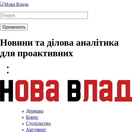
Новини та ділова аналітика
для проактивних
Держава
Бізнес
Суспільство
Аргумент