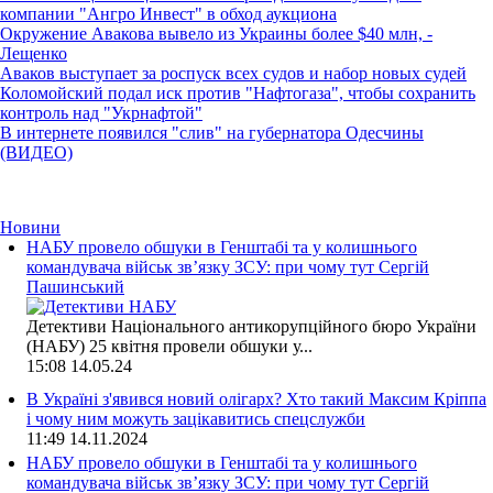
компании "Ангро Инвест" в обход аукциона
Окружение Авакова вывело из Украины более $40 млн, -
Лещенко
Аваков выступает за роспуск всех судов и набор новых судей
Коломойский подал иск против "Нафтогаза", чтобы сохранить
контроль над "Укрнафтой"
В интернете появился "слив" на губернатора Одесчины
(ВИДЕО)
Новини
НАБУ провело обшуки в Генштабі та у колишнього
командувача військ зв’язку ЗСУ: при чому тут Сергій
Пашинський
Детективи Національного антикорупційного бюро України
(НАБУ) 25 квітня провели обшуки у...
15:08
14.05.24
В Україні з'явився новий олігарх? Хто такий Максим Кріппа
і чому ним можуть зацікавитись спецслужби
11:49
14.11.2024
НАБУ провело обшуки в Генштабі та у колишнього
командувача військ зв’язку ЗСУ: при чому тут Сергій