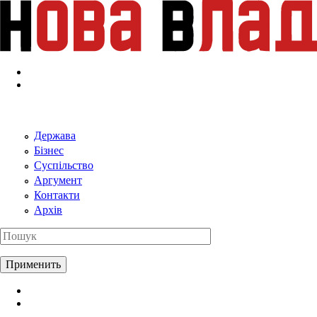
Перейти к основному содержанию
Держава
Бізнес
Суспільство
Аргумент
Контакти
Архів