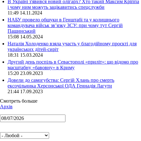
В Україні з'явився новий олігарх? Хто такий Максим Кріппа
і чому ним можуть зацікавитись спецслужби
11:49 14.11.2024
НАБУ провело обшуки в Генштабі та у колишнього
командувача військ зв’язку ЗСУ: при чому тут Сергій
Пашинський
15:08 14.05.2024
Наталія Холоденко взяла участь у благодійному проєкті для
українських дітей-сиріт
18:31 15.03.2024
Другий день поспіль в Севастополі «приліт»: що відомо про
масштабну «бавовну» в Криму
15:20 23.09.2023
Довели до самогубства: Сергій Хлань про смерть
ексочільника Херсонської ОДА Геннадія Лагути
21:44 17.09.2023
Смотреть больше
Архів