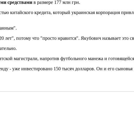
ыми средствами
в размере 177 млн грн.
астью китайского кредита, который украинская корпорация прив
ванным".
 лет", потому что "просто нравится". Якубович называет это с
ательно.
нтской магистрали, напротив футбольного манежа и готовящейс
ренду - уже инвестировано 150 тысяч долларов. Он и его сынов