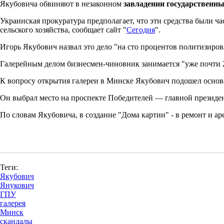
Якубовича обвиняют в незаконном
завладении государственн
Украинская прокуратура предполагает, что эти средства были ч
сельского хозяйства, сообщает сайт "
Сегодня
".
Игорь Якубович назвал это дело "на сто процентов политизиро
Галерейным делом бизнесмен-чиновник занимается "уже почти 20
К вопросу открытия галереи в Минске Якубович подошел основ
Он выбрал место на проспекте Победителей — главной президе
По словам Якубовича, в создание "Дома картин" - в ремонт и а
Теги:
Якубович
Янукович
ГПУ
галерея
Минск
скандалы