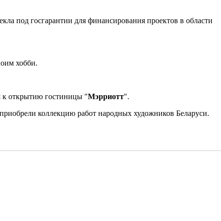
лекла под госгарантии для финансирования проектов в области
воим хобби.
я к открытию гостиницы "
Мэрриотт
".
ья приобрели коллекцию работ народных художников Беларуси.