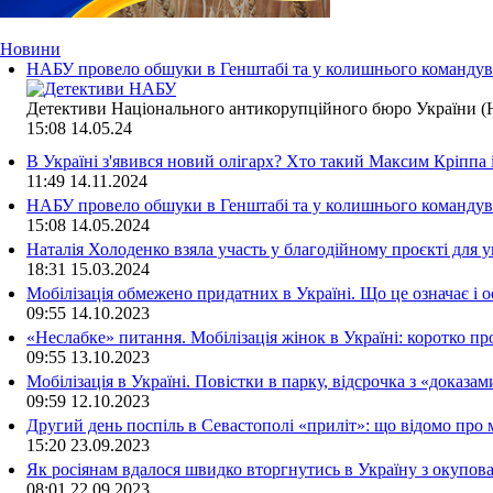
Новини
НАБУ провело обшуки в Генштабі та у колишнього командува
Детективи Національного антикорупційного бюро України (Н
15:08
14.05.24
В Україні з'явився новий олігарх? Хто такий Максим Кріппа
11:49
14.11.2024
НАБУ провело обшуки в Генштабі та у колишнього командува
15:08
14.05.2024
Наталія Холоденко взяла участь у благодійному проєкті для у
18:31
15.03.2024
Мобілізація обмежено придатних в Україні. Що це означає і 
09:55
14.10.2023
«Неслабке» питання. Мобілізація жінок в Україні: коротко пр
09:55
13.10.2023
Мобілізація в Україні. Повістки в парку, відсрочка з «доказа
09:59
12.10.2023
Другий день поспіль в Севастополі «приліт»: що відомо про
15:20
23.09.2023
Як росіянам вдалося швидко вторгнутись в Україну з окупо
08:01
22.09.2023