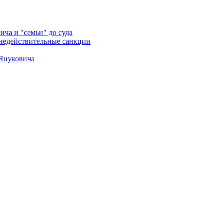
ича и "семьи" до суда
 недействительные санкции
 Януковича