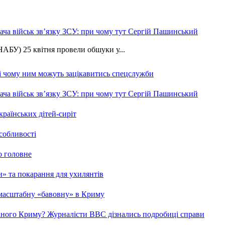
ча військ зв’язку ЗСУ: при чому тут Сергій Пашинський
АБУ) 25 квітня провели обшуки у...
 і чому ним можуть зацікавитись спецслужби
ча військ зв’язку ЗСУ: при чому тут Сергій Пашинський
країнських дітей-сиріт
особливості
о головне
ми» та покарання для ухилянтів
 масштабну «бавовну» в Криму
ваного Криму? Журналісти ВВС дізнались подробиці справи