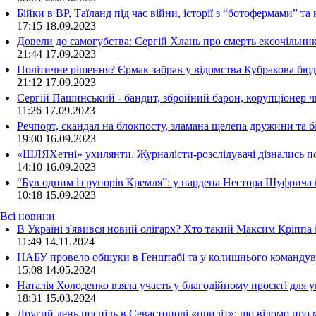
Бійки в ВР, Таїланд під час війни, історії з “ботофермами” 
17:15
18.09.2023
Довели до самогубства: Сергій Хлань про смерть ексочільни
21:44
17.09.2023
Політичне рішення? Єрмак забрав у відомства Кубракова бюдж
21:12
17.09.2023
Сергій Пашинський - бандит, збройний барон, корупціонер ч
11:26
17.09.2023
Речпорт, скандал на блокпосту, зламана щелепа дружини та 
19:00
16.09.2023
«ШЛЯХетні» ухилянти. Журналісти-розслідувачі дізнались под
14:10
16.09.2023
“Був одним із рупорів Кремля”: у нардепа Нестора Шуфрича
10:18
15.09.2023
Всі новини
В Україні з'явився новий олігарх? Хто такий Максим Кріппа
11:49 14.11.2024
НАБУ провело обшуки в Генштабі та у колишнього командува
15:08 14.05.2024
Наталія Холоденко взяла участь у благодійному проєкті для у
18:31 15.03.2024
Другий день поспіль в Севастополі «приліт»: що відомо про