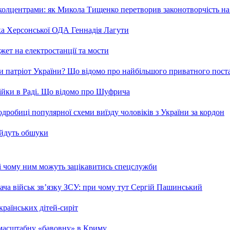
та колцентрами: як Микола Тищенко перетворив законотворчість на
ка Херсонської ОДА Геннадія Лагути
ет на електростанції та мости
и патріот України? Що відомо про найбільшого приватного пост
бійки в Раді. Що відомо про Шуфрича
робиці популярної схеми виїзду чоловіків з України за кордон
 йдуть обшуки
 і чому ним можуть зацікавитись спецслужби
ча військ зв’язку ЗСУ: при чому тут Сергій Пашинський
країнських дітей-сиріт
 масштабну «бавовну» в Криму