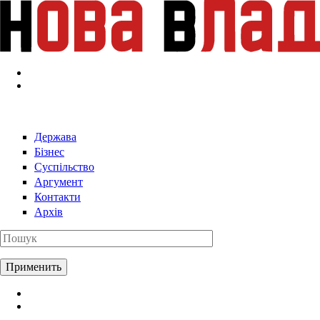
Перейти к основному содержанию
Держава
Бізнес
Суспільство
Аргумент
Контакти
Архів