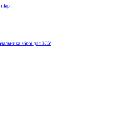
 піар
ачальника зброї для ЗСУ