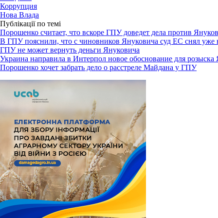
Коррупция
Нова Влада
Публікації по темі
Порошенко считает, что вскоре ГПУ доведет дела против Януков
В ГПУ пояснили, что с чиновников Януковича суд ЕС снял уже
ГПУ не может вернуть деньги Януковича
Украина направила в Интерпол новое обоснование для розыска
Порошенко хочет забрать дело о расстреле Майдана у ГПУ