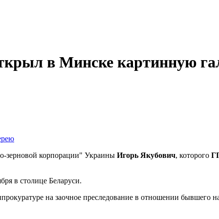
ткрыл в Минске картинную га
но-зерновой корпорации" Украины
Игорь Якубович
, которого
Г
ября в столице Беларуси.
прокуратуре на заочное преследование в отношении бывшего н