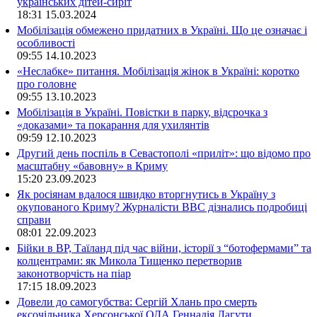
українських дітей-сиріт
18:31
15.03.2024
Мобілізація обмежено придатних в Україні. Що це означає і
особливості
09:55
14.10.2023
«Неслабке» питання. Мобілізація жінок в Україні: коротко
про головне
09:55
13.10.2023
Мобілізація в Україні. Повістки в парку, відсрочка з
«доказами» та покарання для ухилянтів
09:59
12.10.2023
Другий день поспіль в Севастополі «приліт»: що відомо про
масштабну «бавовну» в Криму
15:20
23.09.2023
Як росіянам вдалося швидко вторгнутись в Україну з
окупованого Криму? Журналісти ВВС дізнались подробиці
справи
08:01
22.09.2023
Бійки в ВР, Таїланд під час війни, історії з “ботофермами” та
колцентрами: як Микола Тищенко перетворив
законотворчість на піар
17:15
18.09.2023
Довели до самогубства: Сергій Хлань про смерть
ексочільника Херсонської ОДА Геннадія Лагути