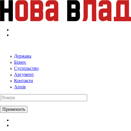
Перейти к основному содержанию
Держава
Бізнес
Суспільство
Аргумент
Контакти
Архів