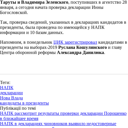
Таруты и Владимира Зеленского
, поступивших в агентство 28
января, а сегодня начата проверка декларации Инны
Богословской.
Так, проверка сведений, указанных в декларациях кандидатов в
президенты, была проведена по имеющейся у НАПК
информации и 10 базам данных.
Напомним, в понедельник
ЦИК зарегистрировал
кандидатами в
президенты на выборах-2019
Руслана Кошулинского
и главу
Центра оборонной реформы
Александра Данилюка
.
Теги:
НАПК
декларации
Нова Влада
кандидаты в президенты
Публікації по темі
НАПК рассмотрит результаты проверки декларации Порошенко
в ближайшее время
НАПК в декларациях чиновников выявило недостоверные