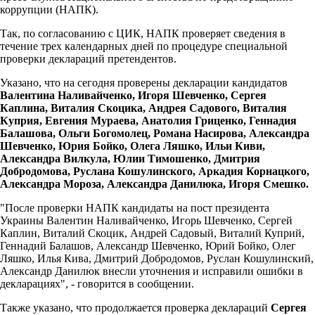
коррупции (НАПК).
Так, по согласованию с ЦИК, НАПК проверяет сведения в
течение трех календарных дней по процедуре специальной
проверки деклараций претендентов.
Указано, что на сегодня проверены декларации кандидатов
Валентина Наливайченко, Игоря Шевченко, Сергея
Каплина, Виталия Скоцика, Андрея Садового, Виталия
Куприя, Евгения Мураева, Анатолия Гриценко, Геннадия
Балашова, Ольги Богомолец, Романа Насирова, Александра
Шевченко, Юрия Бойко, Олега Ляшко, Ильи Киви,
Александра Вилкула, Юлии Тимошенко, Дмитрия
Добродомова, Руслана Кошулинского, Аркадия Корнацкого,
Александра Мороза, Александра Данилюка, Игоря Смешко.
"После проверки НАПК кандидаты на пост президента
Украины Валентин Наливайченко, Игорь Шевченко, Сергей
Каплин, Виталий Скоцик, Андрей Садовый, Виталий Куприй,
Геннадий Балашов, Александр Шевченко, Юрий Бойко, Олег
Ляшко, Илья Кива, Дмитрий Добродомов, Руслан Кошулинский,
Александр Данилюк внесли уточнения и исправили ошибки в
декларациях", - говорится в сообщении.
Также указано, что продолжается проверка деклараций
Сергея