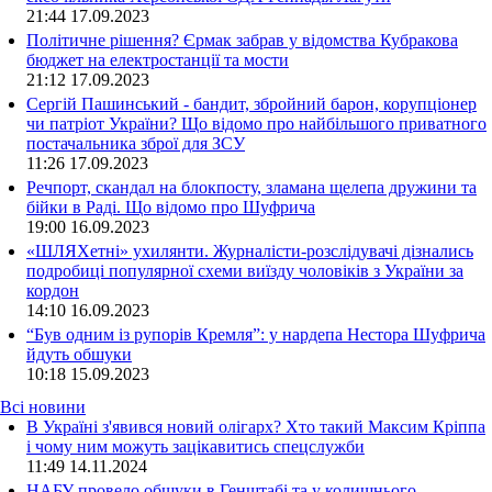
21:44
17.09.2023
Політичне рішення? Єрмак забрав у відомства Кубракова
бюджет на електростанції та мости
21:12
17.09.2023
Сергій Пашинський - бандит, збройний барон, корупціонер
чи патріот України? Що відомо про найбільшого приватного
постачальника зброї для ЗСУ
11:26
17.09.2023
Речпорт, скандал на блокпосту, зламана щелепа дружини та
бійки в Раді. Що відомо про Шуфрича
19:00
16.09.2023
«ШЛЯХетні» ухилянти. Журналісти-розслідувачі дізнались
подробиці популярної схеми виїзду чоловіків з України за
кордон
14:10
16.09.2023
“Був одним із рупорів Кремля”: у нардепа Нестора Шуфрича
йдуть обшуки
10:18
15.09.2023
Всі новини
В Україні з'явився новий олігарх? Хто такий Максим Кріппа
і чому ним можуть зацікавитись спецслужби
11:49 14.11.2024
НАБУ провело обшуки в Генштабі та у колишнього