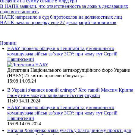
сведения на сумму свыше 8 млрд грн
В НАПК заявили, что ответственность за ложь в декларациях
надо восстановить
НАПК направило в суд 6 протоколов на должностных лиц
НАПК начало проверку еще 27 деклараций чиновников
Новини
НАБУ провело обшуки в Генштабі та у колишнього
командувача військ зв’язку ЗСУ: при чому тут Сергій
Пашинський
Детективи Національного антикорупційного бюро України
(НАБУ) 25 квітня провели обшуки у...
15:08
14.05.24
В Україні з'явився новий олігарх? Хто такий Максим Кріппа
і чому ним можуть зацікавитись спецслужби
11:49
14.11.2024
НАБУ провело обшуки в Генштабі та у колишнього
командувача військ зв’язку ЗСУ: при чому тут Сергій
Пашинський
15:08
14.05.2024
Наталія Холоденко взяла участь у благодійному проєкті для