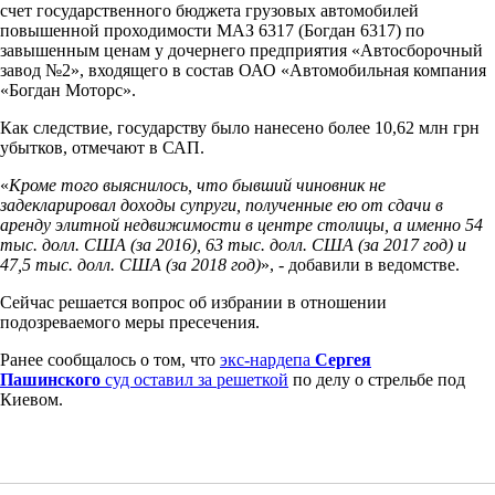
счет государственного бюджета грузовых автомобилей
повышенной проходимости МАЗ 6317 (Богдан 6317) по
завышенным ценам у дочернего предприятия «Автосборочный
завод №2», входящего в состав ОАО «Автомобильная компания
«Богдан Моторс».
Как следствие, государству было нанесено более 10,62 млн грн
убытков, отмечают в САП.
«
Кроме того выяснилось, что бывший чиновник не
задекларировал доходы супруги, полученные ею от сдачи в
аренду элитной недвижимости в центре столицы, а именно 54
тыс. долл. США (за 2016), 63 тыс. долл. США (за 2017 год) и
47,5 тыс. долл. США (за 2018 год)
», - добавили в ведомстве.
Сейчас решается вопрос об избрании в отношении
подозреваемого меры пресечения.
Ранее сообщалось о том, что
экс-нардепа
Сергея
Пашинского
суд оставил за решеткой
по делу о стрельбе под
Киевом.