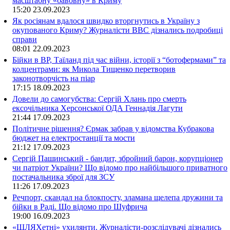
масштабну «бавовну» в Криму
15:20
23.09.2023
Як росіянам вдалося швидко вторгнутись в Україну з
окупованого Криму? Журналісти ВВС дізнались подробиці
справи
08:01
22.09.2023
Бійки в ВР, Таїланд під час війни, історії з “ботофермами” та
колцентрами: як Микола Тищенко перетворив
законотворчість на піар
17:15
18.09.2023
Довели до самогубства: Сергій Хлань про смерть
ексочільника Херсонської ОДА Геннадія Лагути
21:44
17.09.2023
Політичне рішення? Єрмак забрав у відомства Кубракова
бюджет на електростанції та мости
21:12
17.09.2023
Сергій Пашинський - бандит, збройний барон, корупціонер
чи патріот України? Що відомо про найбільшого приватного
постачальника зброї для ЗСУ
11:26
17.09.2023
Речпорт, скандал на блокпосту, зламана щелепа дружини та
бійки в Раді. Що відомо про Шуфрича
19:00
16.09.2023
«ШЛЯХетні» ухилянти. Журналісти-розслідувачі дізнались