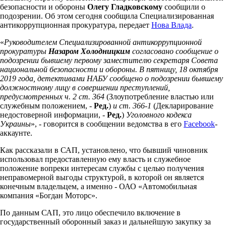
безопасности и обороны
Олегу Гладковскому
сообщили о
подозрении. Об этом сегодня сообщила Специализированная
антикоррупционная прокуратура, передает
Нова Влада
.
«
Руководителем Специализированной антикоррупционной
прокуратуры
Назаром Холодницким
согласовано сообщение о
подозрении бывшему первому заместителю секретаря Совета
национальной безопасности и обороны. В пятницу, 18 октября
2019 года, детективами НАБУ сообщено о подозрении бывшему
должностному лицу в совершении преступлений,
предусмотренных ч. 2 ст. 364
(Злоупотребление властью или
служебным положением, -
Ред.
)
и ст. 366-1
(Декларирование
недостоверной информации, -
Ред.
)
Уголовного кодекса
Украины
», - говорится в сообщении ведомства в его
Facebook
-
аккаунте.
Как рассказали в САП, установлено, что бывший чиновник
использовал предоставленную ему власть и служебное
положение вопреки интересам службы с целью получения
неправомерной выгоды структурой, в которой он является
конечным владельцем, а именно - ОАО «Автомобильная
компания «Богдан Моторс».
По данным САП, это лицо обеспечило включение в
государственный оборонный заказ и дальнейшую закупку за