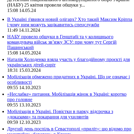
(НАБУ) 25 квітня провели обшуки у...
15:08
14.05.24
В Україні з'явився новий олігарх? Хто такий Максим Кріппа
і чому ним можуть зацікавитись спецслужби
11:49
14.11.2024
НАБУ провело обшуки в Генштабі та у колишнього
командувача військ зв’язку ЗСУ: при чому тут Сергій
Пашинський
15:08
14.05.2024
Наталія Холоденко взяла участь у благодійному проєкті для
українських дітей-сиріт
18:31
15.03.2024
Мобілізація обмежено придатних в Україні. Що це означає і
особливості
09:55
14.10.2023
«Неслабке» питання. Мобілізація жінок в Україні: коротко
про головне
09:55
13.10.2023
Мобілізація в Україні. Повістки в парку, відсрочка з
«доказами» та покарання для ухилянтів
09:59
12.10.2023
Другий день поспіль в Севастополі «приліт»: що відомо про