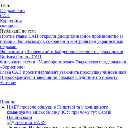
Теги:
Гладковский
САП
Коррупция
скандалы
Публікації по темі
Против главы САП открыли дисциплинарное производство за
помощь Злочевскому в сохранении контроля над украинскими
недрами
Экс-министр Злочевский и Байден «вылетели» из дела против
Burisma Group - САП
Фигуранта схем в «Укроборонпроме» Гладковского задержали в
«Борисполе»
Глава САП просит парламент узаконить прослушку чиновников
Правоохранители завершили громкое следствие по проекту
«Стена»
Новини
НАБУ провело обшуки в Генштабі та у колишнього
командувача військ зв’язку ЗСУ: при чому тут Сергій
Пашинський
Детективи Національного антикорупційного бюро України