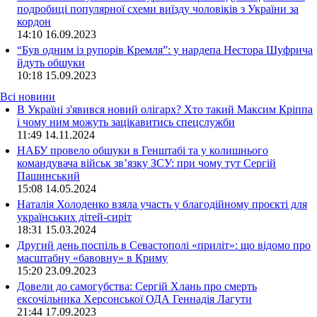
подробиці популярної схеми виїзду чоловіків з України за
кордон
14:10
16.09.2023
“Був одним із рупорів Кремля”: у нардепа Нестора Шуфрича
йдуть обшуки
10:18
15.09.2023
Всі новини
В Україні з'явився новий олігарх? Хто такий Максим Кріппа
і чому ним можуть зацікавитись спецслужби
11:49 14.11.2024
НАБУ провело обшуки в Генштабі та у колишнього
командувача військ зв’язку ЗСУ: при чому тут Сергій
Пашинський
15:08 14.05.2024
Наталія Холоденко взяла участь у благодійному проєкті для
українських дітей-сиріт
18:31 15.03.2024
Другий день поспіль в Севастополі «приліт»: що відомо про
масштабну «бавовну» в Криму
15:20 23.09.2023
Довели до самогубства: Сергій Хлань про смерть
ексочільника Херсонської ОДА Геннадія Лагути
21:44 17.09.2023