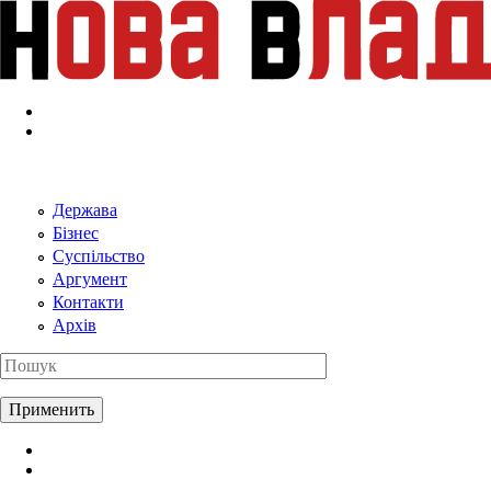
Перейти к основному содержанию
Держава
Бізнес
Суспільство
Аргумент
Контакти
Архів