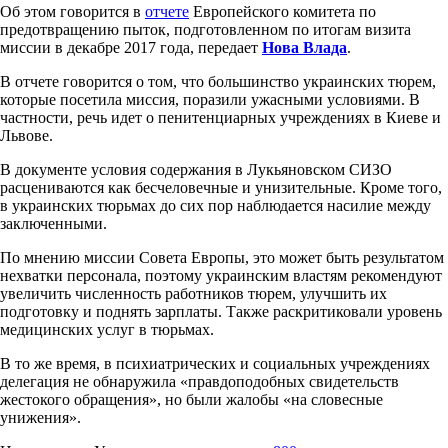
Об этом говорится в
отчете
Европейского комитета по
предотвращению пыток, подготовленном по итогам визита
миссии в декабре 2017 года, передает
Нова Влада
.
В отчете говорится о том, что большинство украинских тюрем,
которые посетила миссия, поразили ужасными условиями. В
частности, речь идет о пенитенциарных учреждениях в Киеве и
Львове.
В документе условия содержания в Лукьяновском СИЗО
расцениваются как бесчеловечные и унизительные. Кроме того,
в украинских тюрьмах до сих пор наблюдается насилие между
заключенными.
По мнению миссии Совета Европы, это может быть результатом
нехватки персонала, поэтому украинским властям рекомендуют
увеличить численность работников тюрем, улучшить их
подготовку и поднять зарплаты. Также раскритиковали уровень
медицинских услуг в тюрьмах.
В то же время, в психиатрических и социальных учреждениях
делегация не обнаружила «правдоподобных свидетельств
жестокого обращения», но были жалобы «на словесные
унижения».