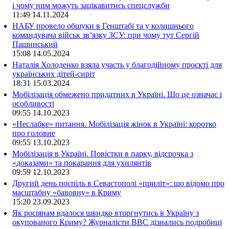
і чому ним можуть зацікавитись спецслужби
11:49
14.11.2024
НАБУ провело обшуки в Генштабі та у колишнього
командувача військ зв’язку ЗСУ: при чому тут Сергій
Пашинський
15:08
14.05.2024
Наталія Холоденко взяла участь у благодійному проєкті для
українських дітей-сиріт
18:31
15.03.2024
Мобілізація обмежено придатних в Україні. Що це означає і
особливості
09:55
14.10.2023
«Неслабке» питання. Мобілізація жінок в Україні: коротко
про головне
09:55
13.10.2023
Мобілізація в Україні. Повістки в парку, відсрочка з
«доказами» та покарання для ухилянтів
09:59
12.10.2023
Другий день поспіль в Севастополі «приліт»: що відомо про
масштабну «бавовну» в Криму
15:20
23.09.2023
Як росіянам вдалося швидко вторгнутись в Україну з
окупованого Криму? Журналісти ВВС дізнались подробиці