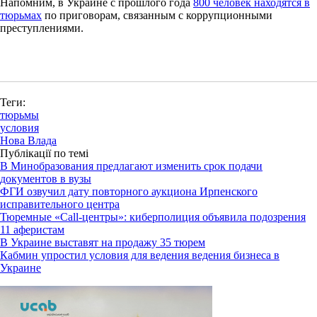
Напомним, в Украине с прошлого года
800 человек находятся в
тюрьмах
по приговорам, связанным с коррупционными
преступлениями.
Теги:
тюрьмы
условия
Нова Влада
Публікації по темі
В Минобразования предлагают изменить срок подачи
документов в вузы
ФГИ озвучил дату повторного аукциона Ирпенского
исправительного центра
Тюремные «Call-центры»: киберполиция объявила подозрения
11 аферистам
В Украине выставят на продажу 35 тюрем
Кабмин упростил условия для ведения ведения бизнеса в
Украине