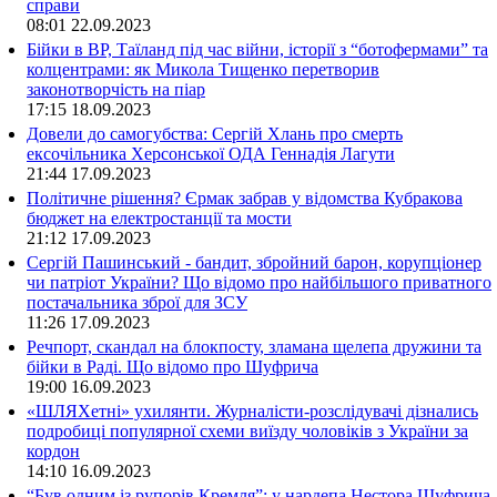
справи
08:01
22.09.2023
Бійки в ВР, Таїланд під час війни, історії з “ботофермами” та
колцентрами: як Микола Тищенко перетворив
законотворчість на піар
17:15
18.09.2023
Довели до самогубства: Сергій Хлань про смерть
ексочільника Херсонської ОДА Геннадія Лагути
21:44
17.09.2023
Політичне рішення? Єрмак забрав у відомства Кубракова
бюджет на електростанції та мости
21:12
17.09.2023
Сергій Пашинський - бандит, збройний барон, корупціонер
чи патріот України? Що відомо про найбільшого приватного
постачальника зброї для ЗСУ
11:26
17.09.2023
Речпорт, скандал на блокпосту, зламана щелепа дружини та
бійки в Раді. Що відомо про Шуфрича
19:00
16.09.2023
«ШЛЯХетні» ухилянти. Журналісти-розслідувачі дізнались
подробиці популярної схеми виїзду чоловіків з України за
кордон
14:10
16.09.2023
“Був одним із рупорів Кремля”: у нардепа Нестора Шуфрича