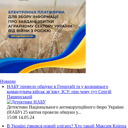
Новини
НАБУ провело обшуки в Генштабі та у колишнього
командувача військ зв’язку ЗСУ: при чому тут Сергій
Пашинський
Детективи Національного антикорупційного бюро України
(НАБУ) 25 квітня провели обшуки у...
15:08
14.05.24
В Україні з'явився новий олігарх? Хто такий Максим Кріппа