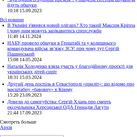
йдуть обшуки
10:18
15.09.2023
Всі новини
В Україні з'явився новий олігарх? Хто такий Максим Кріппа
і чому ним можуть зацікавитись спецслужби
11:49 14.11.2024
НАБУ провело обшуки в Генштабі та у колишнього
командувача військ зв’язку ЗСУ: при чому тут Сергій
Пашинський
15:08 14.05.2024
Наталія Холоденко взяла участь у благодійному проєкті для
українських дітей-сиріт
18:31 15.03.2024
Другий день поспіль в Севастополі «приліт»: що відомо про
масштабну «бавовну» в Криму
15:20 23.09.2023
Довели до самогубства: Сергій Хлань про смерть
ексочільника Херсонської ОДА Геннадія Лагути
21:44 17.09.2023
Смотреть больше
Архів