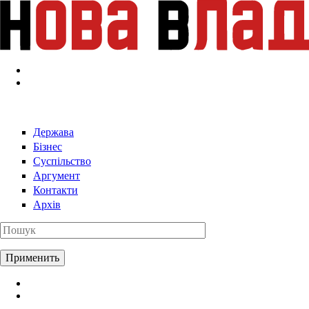
Перейти к основному содержанию
Держава
Бізнес
Суспільство
Аргумент
Контакти
Архів