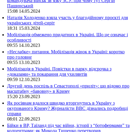
командувача військ зв’язку ЗСУ: при чому тут Сергій
Пашинський
15:08
14.05.2024
Наталія Холоденко взяла участь у благодійному проєкті для
українських дітей-сиріт
18:31
15.03.2024
Мобілізація обмежено придатних в Україні. Що це означає і
особливості
09:55
14.10.2023
«Неслабке» питання. Мобілізація жінок в Україні: коротко
про головне
09:55
13.10.2023
Мобілізація в Україні. Повістки в парку, відсрочка з
«доказами» та покарання для ухилянтів
09:59
12.10.2023
Другий день поспіль в Севастополі «приліт»: що відомо про
масштабну «бавовну» в Криму
15:20
23.09.2023
Як росіянам вдалося швидко вторгнутись в Україну з
окупованого Криму? Журналісти ВВС дізнались подробиці
справи
08:01
22.09.2023
Бійки в ВР, Таїланд під час війни, історії з “ботофермами” та
колцентрами: як Микола Тищенко перетворив