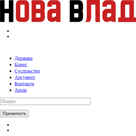
Перейти к основному содержанию
Держава
Бізнес
Суспільство
Аргумент
Контакти
Архів