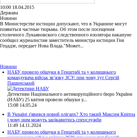
10:00 18.04.2015
Держава
Новини
В Министерстве юстиции допускают, что в Украиине могут
появиться частные тюрьмы. Об этом после посещения
столичного Лукьяновского следственного изолятора накануне
сообщил журналистам заместитель министра юстиции Гия
Гецадзе, передает Нова Влада."Может...
Новини
НАБУ провело обшуки в Генштабі та у колишнього
командувача військ зв’язку ЗСУ: при чому тут Сергій
Пашинський
Детективи Національного антикорупційного бюро України
(НАБУ) 25 квітня провели обшуки у...
15:08
14.05.24
В Україні з'явився новий олігарх? Хто такий Максим Кріппа
і чому ним можуть зацікавитись спецслужби
11:49
14.11.2024
НАБУ провело обшуки в Генштабі та у колишнього