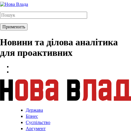
Новини та ділова аналітика
для проактивних
Держава
Бізнес
Суспільство
Аргумент