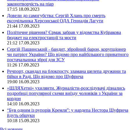
законотворчість на піар
17:15
18.09.2023
Довели до самогубства: Сергій Хлань про смерть
ексочільника Херсонської ОДА Геннадія Лагути
21:44
17.09.2023
Політичне рішення? Єрмак забрав у відомства Кубракова
бюджет на електростанції та мости
21:12
17.09.2023
Сергій Пашинський - бандит, збройний барон, корупціонер
чи патріот України? Що відомо про найбільшого приватного
постачальника зброї для ЗСУ
11:26
17.09.2023
Речпорт, скандал на блокпосту, зламана щелепа дружини та
бійки в Раді. Що відомо про Шуфрича
19:00
16.09.2023
«ШЛЯХетні» ухилянти. Журналісти-розслідувачі дізнались
подробиці популярної схеми виїзду чоловіків з України за
кордон
14:10
16.09.2023
“Був одним із рупорів Кремля”: у нардепа Нестора Шуфрича
йдуть обшуки
10:18
15.09.2023
Всі новини