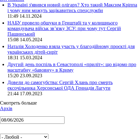
В Україні з'явився новий олігарх? Хто такий Максим Кріппа
і чому ним можуть зацікавитись спецслужби
11:49 14.11.2024
НАБУ провело обшуки в Генштабі та у колишнього
командувача військ зв’язку ЗСУ: при чому тут Сергій
Пашинський
15:08 14.05.2024
Наталія Холоденко взяла участь у благодійному проєкті для
українських дітей-сиріт
18:31 15.03.2024
Другий день поспіль в Севастополі «приліт»: що відомо про
масштабну «бавовну» в Криму
15:20 23.09.2023
Довели до самогубства: Сергій Хлань про смерть
ексочільника Херсонської ОДА Геннадія Лагути
21:44 17.09.2023
Смотреть больше
Архів