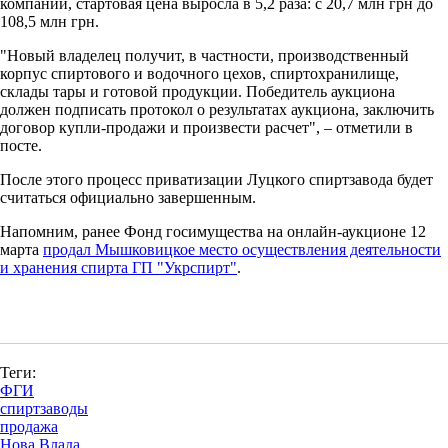
компаний, стартовая цена выросла в 5,2 раза: с 20,7 млн грн до
108,5 млн грн.
"Новый владелец получит, в частности, производственный
корпус спиртового и водочного цехов, спиртохранилище,
склады тары и готовой продукции. Победитель аукциона
должен подписать протокол о результатах аукциона, заключить
договор купли-продажи и произвести расчет", – отметили в
посте.
После этого процесс приватизации Луцкого спиртзавода будет
считаться официально завершенным.
Напомним, ранее Фонд госимущества на онлайн-аукционе 12
марта
продал Мышковицкое место осуществления деятельности
и хранения спирта ГП "Укрспирт"
.
Теги:
ФГИ
спиртзаводы
продажа
Нова Влада