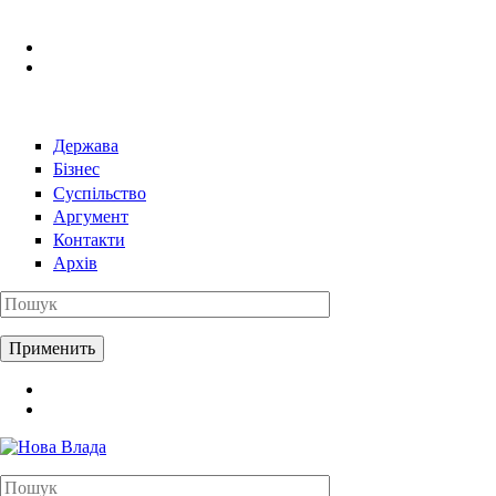
Перейти к основному содержанию
Держава
Бізнес
Суспільство
Аргумент
Контакти
Архів