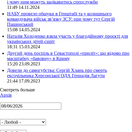
і чому ним можуть зацікавитись спецслужби
11:49 14.11.2024
НАБУ провело обшуки в Генштабі та у колишнього
командувача військ зв’язку ЗСУ: при чому тут Сергій
Пашинський
15:08 14.05.2024
Наталія Холоденко взяла участь у благодійному проєкті для
українських дітей-сиріт
18:31 15.03.2024
Другий день поспіль в Севастополі «приліт»: що відомо про
масштабну «бавовну» в Криму
15:20 23.09.2023
Довели до самогубства: Сергій Хлань про смерть
ексочільника Херсонської ОДА Геннадія Лагути
21:44 17.09.2023
Смотреть больше
Архів