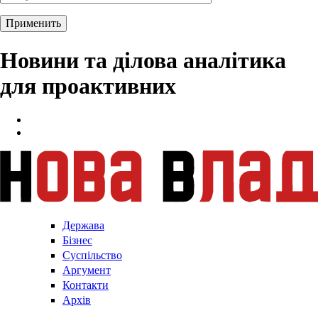
Новини та ділова аналітика
для проактивних
Держава
Бізнес
Суспільство
Аргумент
Контакти
Архів