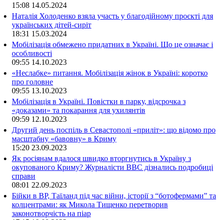
15:08
14.05.2024
Наталія Холоденко взяла участь у благодійному проєкті для
українських дітей-сиріт
18:31
15.03.2024
Мобілізація обмежено придатних в Україні. Що це означає і
особливості
09:55
14.10.2023
«Неслабке» питання. Мобілізація жінок в Україні: коротко
про головне
09:55
13.10.2023
Мобілізація в Україні. Повістки в парку, відсрочка з
«доказами» та покарання для ухилянтів
09:59
12.10.2023
Другий день поспіль в Севастополі «приліт»: що відомо про
масштабну «бавовну» в Криму
15:20
23.09.2023
Як росіянам вдалося швидко вторгнутись в Україну з
окупованого Криму? Журналісти ВВС дізнались подробиці
справи
08:01
22.09.2023
Бійки в ВР, Таїланд під час війни, історії з “ботофермами” та
колцентрами: як Микола Тищенко перетворив
законотворчість на піар