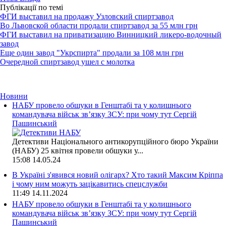
Публікації по темі
ФГИ выставил на продажу Узловский спиртзавод
Во Львовской области продали спиртзавод за 55 млн грн
ФГИ выставил на приватизацию Винницкий ликеро-водочный
завод
Еще один завод "Укрспирта" продали за 108 млн грн
Очередной спиртзавод ушел с молотка
Новини
НАБУ провело обшуки в Генштабі та у колишнього
командувача військ зв’язку ЗСУ: при чому тут Сергій
Пашинський
Детективи Національного антикорупційного бюро України
(НАБУ) 25 квітня провели обшуки у...
15:08
14.05.24
В Україні з'явився новий олігарх? Хто такий Максим Кріппа
і чому ним можуть зацікавитись спецслужби
11:49
14.11.2024
НАБУ провело обшуки в Генштабі та у колишнього
командувача військ зв’язку ЗСУ: при чому тут Сергій
Пашинський