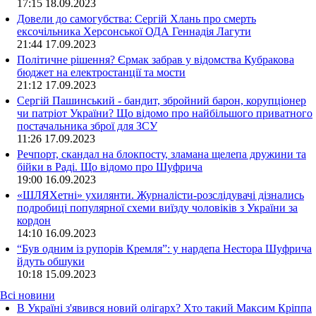
17:15
18.09.2023
Довели до самогубства: Сергій Хлань про смерть
ексочільника Херсонської ОДА Геннадія Лагути
21:44
17.09.2023
Політичне рішення? Єрмак забрав у відомства Кубракова
бюджет на електростанції та мости
21:12
17.09.2023
Сергій Пашинський - бандит, збройний барон, корупціонер
чи патріот України? Що відомо про найбільшого приватного
постачальника зброї для ЗСУ
11:26
17.09.2023
Речпорт, скандал на блокпосту, зламана щелепа дружини та
бійки в Раді. Що відомо про Шуфрича
19:00
16.09.2023
«ШЛЯХетні» ухилянти. Журналісти-розслідувачі дізнались
подробиці популярної схеми виїзду чоловіків з України за
кордон
14:10
16.09.2023
“Був одним із рупорів Кремля”: у нардепа Нестора Шуфрича
йдуть обшуки
10:18
15.09.2023
Всі новини
В Україні з'явився новий олігарх? Хто такий Максим Кріппа