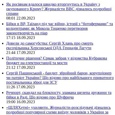
Як росіянам вдалося швидко вторгнутись в Україну з
окупованого Криму? Журналісти ВВС дізнались подробиці
справи
08:01
22.09.2023
Бійки в ВР, Таїланд під час війни, історії з “ботофермами” та
колцентрами: як Микола Тищенко перетворив
законотворчість на піар
17:15
18.09.2023
Довели до самогубства: Сергій Хлань про смерть
ексочільника Херсонської ОДА Геннадія Лагути
21:44
17.09.2023
Політичне рішення? Єрмак забрав у відомства Кубракова
бюджет на електростанції та мости
21:12
17.09.2023
Сергій Пашинський - бандит, збройний барон, корупціонер
чи патріот України? Що відомо про найбільшого приватного
постачальника зброї для ЗСУ
11:26
17.09.2023
Речпорт, скандал на блокпосту, зламана щелепа дружини та
бійки в Раді. Що відомо про Шуфрича
19:00
16.09.2023
«ШЛЯХетні» ухилянти. Журналісти-розслідувачі дізнались
подробиці популярної схеми виїзду чоловіків з України за