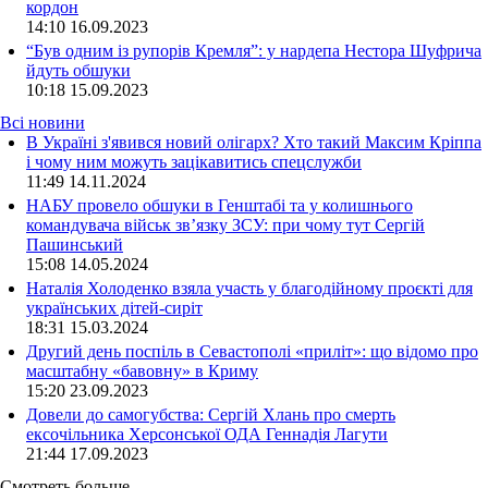
кордон
14:10
16.09.2023
“Був одним із рупорів Кремля”: у нардепа Нестора Шуфрича
йдуть обшуки
10:18
15.09.2023
Всі новини
В Україні з'явився новий олігарх? Хто такий Максим Кріппа
і чому ним можуть зацікавитись спецслужби
11:49 14.11.2024
НАБУ провело обшуки в Генштабі та у колишнього
командувача військ зв’язку ЗСУ: при чому тут Сергій
Пашинський
15:08 14.05.2024
Наталія Холоденко взяла участь у благодійному проєкті для
українських дітей-сиріт
18:31 15.03.2024
Другий день поспіль в Севастополі «приліт»: що відомо про
масштабну «бавовну» в Криму
15:20 23.09.2023
Довели до самогубства: Сергій Хлань про смерть
ексочільника Херсонської ОДА Геннадія Лагути
21:44 17.09.2023
Смотреть больше