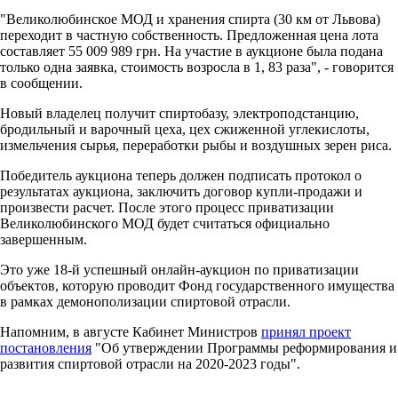
"Великолюбинское МОД и хранения спирта (30 км от Львова)
переходит в частную собственность. Предложенная цена лота
составляет 55 009 989 грн. На участие в аукционе была подана
только одна заявка, стоимость возросла в 1, 83 раза", - говорится
в сообщении.
Новый владелец получит спиртобазу, электроподстанцию,
бродильный и варочный цеха, цех сжиженной углекислоты,
измельчения сырья, переработки рыбы и воздушных зерен риса.
Победитель аукциона теперь должен подписать протокол о
результатах аукциона, заключить договор купли-продажи и
произвести расчет. После этого процесс приватизации
Великолюбинского МОД будет считаться официально
завершенным.
Это уже 18-й успешный онлайн-аукцион по приватизации
объектов, которую проводит Фонд государственного имущества
в рамках демонополизации спиртовой отрасли.
Напомним, в августе Кабинет Министров
принял проект
постановления
"Об утверждении Программы реформирования и
развития спиртовой отрасли на 2020-2023 годы".