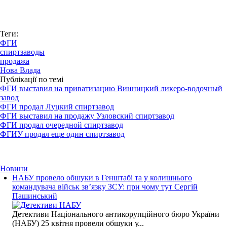
Теги:
ФГИ
спиртзаводы
продажа
Нова Влада
Публікації по темі
ФГИ выставил на приватизацию Винницкий ликеро-водочный
завод
ФГИ продал Луцкий спиртзавод
ФГИ выставил на продажу Узловский спиртзавод
ФГИ продал очередной спиртзавод
ФГИУ продал еще один спиртзавод
Новини
НАБУ провело обшуки в Генштабі та у колишнього
командувача військ зв’язку ЗСУ: при чому тут Сергій
Пашинський
Детективи Національного антикорупційного бюро України
(НАБУ) 25 квітня провели обшуки у...