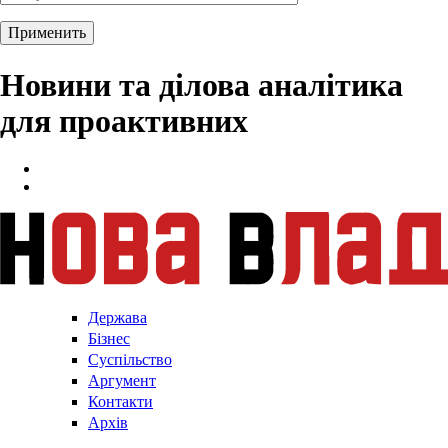
Новини та ділова аналітика
для проактивних
Держава
Бізнес
Суспільство
Аргумент
Контакти
Архів