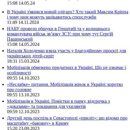
15:08
14.05.24
В Україні з'явився новий олігарх? Хто такий Максим Кріппа
і чому ним можуть зацікавитись спецслужби
11:49
14.11.2024
НАБУ провело обшуки в Генштабі та у колишнього
командувача військ зв’язку ЗСУ: при чому тут Сергій
Пашинський
15:08
14.05.2024
Наталія Холоденко взяла участь у благодійному проєкті для
українських дітей-сиріт
18:31
15.03.2024
Мобілізація обмежено придатних в Україні. Що це означає і
особливості
09:55
14.10.2023
«Неслабке» питання. Мобілізація жінок в Україні: коротко
про головне
09:55
13.10.2023
Мобілізація в Україні. Повістки в парку, відсрочка з
«доказами» та покарання для ухилянтів
09:59
12.10.2023
Другий день поспіль в Севастополі «приліт»: що відомо про
масштабну «бавовну» в Криму
15:20
23.09.2023