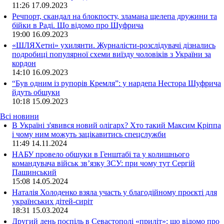
11:26
17.09.2023
Речпорт, скандал на блокпосту, зламана щелепа дружини та
бійки в Раді. Що відомо про Шуфрича
19:00
16.09.2023
«ШЛЯХетні» ухилянти. Журналісти-розслідувачі дізнались
подробиці популярної схеми виїзду чоловіків з України за
кордон
14:10
16.09.2023
“Був одним із рупорів Кремля”: у нардепа Нестора Шуфрича
йдуть обшуки
10:18
15.09.2023
Всі новини
В Україні з'явився новий олігарх? Хто такий Максим Кріппа
і чому ним можуть зацікавитись спецслужби
11:49 14.11.2024
НАБУ провело обшуки в Генштабі та у колишнього
командувача військ зв’язку ЗСУ: при чому тут Сергій
Пашинський
15:08 14.05.2024
Наталія Холоденко взяла участь у благодійному проєкті для
українських дітей-сиріт
18:31 15.03.2024
Другий день поспіль в Севастополі «приліт»: що відомо про