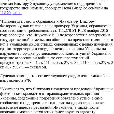
зачитал Виктору Януковичу уведомление о подозрении в
государственной измене, сообщает Нова Влада со ссылкой на
112 Украина
.
"Используя право, я обращаюсь к Януковичу Виктору
Федоровичу, как генеральный прокурор Украины, обращаюсь в
соответствии с требованиями ст. 111,278 УПК,28 ноября 2016
года сообщаю, что Янукович В.Ф подозревается в совершении
государственной измены, пособничества представителям власти
РФ в умышленных действиях, совершенных с целью изменения
границ территории и государственной границы Украины на
нарушение порядка, установленного Конституцией Украины и
ведение агрессивной войны, то есть преступлений
предусмотренных ч 1 ст. 111, ч. 5 ст. 27, ч. 3 ст. 110, ч.5 ст.27, ч. 2
ст. 437 УКУ", — сказал он.
Луценко заявил, что соответствующее уведомление также было
направлено в РФ.
"Учитывая то, что Янукович находится за пределами Украины и
фактически скрывается от правоохранительных органов
Украины, содержание подозрения объявлено устно, а само
сообщение о подозрении сегодня час назад разослано на все
известные адреса пребывания Януковича, а также после
окончания моего выступления будет вручено адвокату