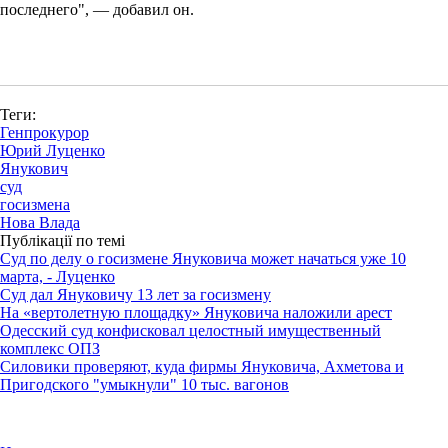
последнего", — добавил он.
Теги:
Генпрокурор
Юрий Луценко
Янукович
суд
госизмена
Нова Влада
Публікації по темі
Суд по делу о госизмене Януковича может начаться уже 10
марта, - Луценко
Суд дал Януковичу 13 лет за госизмену
На «вертолетную площадку» Януковича наложили арест
Одесский суд конфисковал целостный имущественный
комплекс ОПЗ
Силовики проверяют, куда фирмы Януковича, Ахметова и
Пригодского "умыкнули" 10 тыс. вагонов