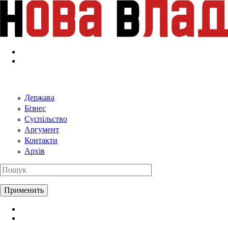
Перейти к основному содержанию
Держава
Бізнес
Суспільство
Аргумент
Контакти
Архів