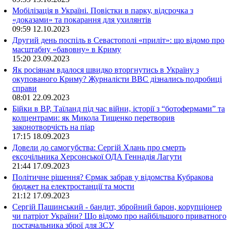
Мобілізація в Україні. Повістки в парку, відсрочка з
«доказами» та покарання для ухилянтів
09:59
12.10.2023
Другий день поспіль в Севастополі «приліт»: що відомо про
масштабну «бавовну» в Криму
15:20
23.09.2023
Як росіянам вдалося швидко вторгнутись в Україну з
окупованого Криму? Журналісти ВВС дізнались подробиці
справи
08:01
22.09.2023
Бійки в ВР, Таїланд під час війни, історії з “ботофермами” та
колцентрами: як Микола Тищенко перетворив
законотворчість на піар
17:15
18.09.2023
Довели до самогубства: Сергій Хлань про смерть
ексочільника Херсонської ОДА Геннадія Лагути
21:44
17.09.2023
Політичне рішення? Єрмак забрав у відомства Кубракова
бюджет на електростанції та мости
21:12
17.09.2023
Сергій Пашинський - бандит, збройний барон, корупціонер
чи патріот України? Що відомо про найбільшого приватного
постачальника зброї для ЗСУ