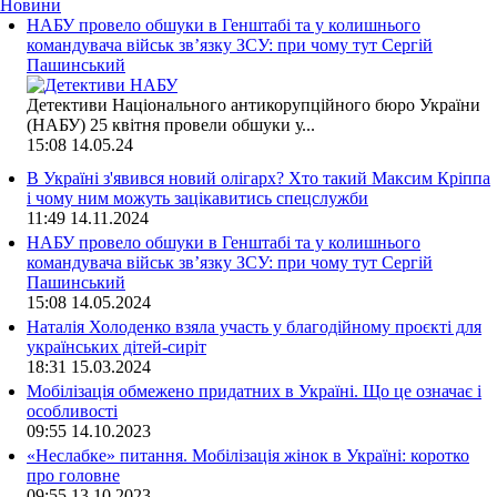
Новини
НАБУ провело обшуки в Генштабі та у колишнього
командувача військ зв’язку ЗСУ: при чому тут Сергій
Пашинський
Детективи Національного антикорупційного бюро України
(НАБУ) 25 квітня провели обшуки у...
15:08
14.05.24
В Україні з'явився новий олігарх? Хто такий Максим Кріппа
і чому ним можуть зацікавитись спецслужби
11:49
14.11.2024
НАБУ провело обшуки в Генштабі та у колишнього
командувача військ зв’язку ЗСУ: при чому тут Сергій
Пашинський
15:08
14.05.2024
Наталія Холоденко взяла участь у благодійному проєкті для
українських дітей-сиріт
18:31
15.03.2024
Мобілізація обмежено придатних в Україні. Що це означає і
особливості
09:55
14.10.2023
«Неслабке» питання. Мобілізація жінок в Україні: коротко
про головне
09:55
13.10.2023