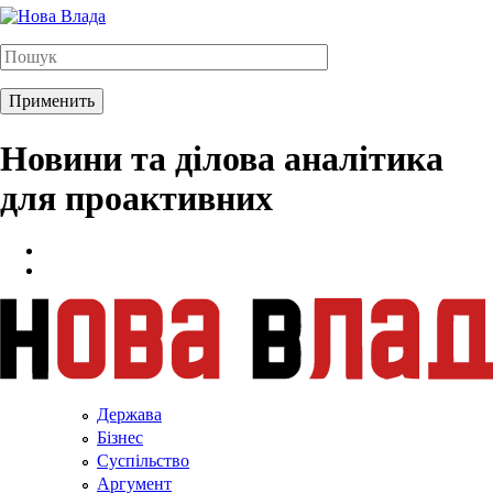
Новини та ділова аналітика
для проактивних
Держава
Бізнес
Суспільство
Аргумент