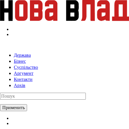
Перейти к основному содержанию
Держава
Бізнес
Суспільство
Аргумент
Контакти
Архів