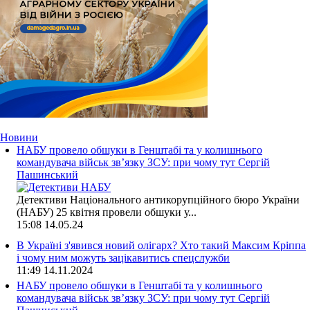
Новини
НАБУ провело обшуки в Генштабі та у колишнього
командувача військ зв’язку ЗСУ: при чому тут Сергій
Пашинський
Детективи Національного антикорупційного бюро України
(НАБУ) 25 квітня провели обшуки у...
15:08
14.05.24
В Україні з'явився новий олігарх? Хто такий Максим Кріппа
і чому ним можуть зацікавитись спецслужби
11:49
14.11.2024
НАБУ провело обшуки в Генштабі та у колишнього
командувача військ зв’язку ЗСУ: при чому тут Сергій