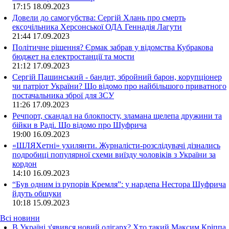
17:15
18.09.2023
Довели до самогубства: Сергій Хлань про смерть
ексочільника Херсонської ОДА Геннадія Лагути
21:44
17.09.2023
Політичне рішення? Єрмак забрав у відомства Кубракова
бюджет на електростанції та мости
21:12
17.09.2023
Сергій Пашинський - бандит, збройний барон, корупціонер
чи патріот України? Що відомо про найбільшого приватного
постачальника зброї для ЗСУ
11:26
17.09.2023
Речпорт, скандал на блокпосту, зламана щелепа дружини та
бійки в Раді. Що відомо про Шуфрича
19:00
16.09.2023
«ШЛЯХетні» ухилянти. Журналісти-розслідувачі дізнались
подробиці популярної схеми виїзду чоловіків з України за
кордон
14:10
16.09.2023
“Був одним із рупорів Кремля”: у нардепа Нестора Шуфрича
йдуть обшуки
10:18
15.09.2023
Всі новини
В Україні з'явився новий олігарх? Хто такий Максим Кріппа