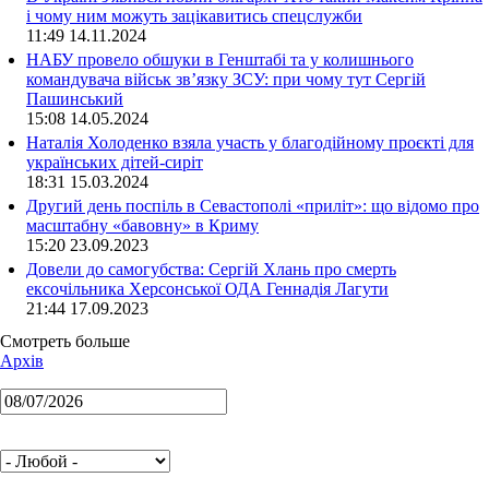
і чому ним можуть зацікавитись спецслужби
11:49 14.11.2024
НАБУ провело обшуки в Генштабі та у колишнього
командувача військ зв’язку ЗСУ: при чому тут Сергій
Пашинський
15:08 14.05.2024
Наталія Холоденко взяла участь у благодійному проєкті для
українських дітей-сиріт
18:31 15.03.2024
Другий день поспіль в Севастополі «приліт»: що відомо про
масштабну «бавовну» в Криму
15:20 23.09.2023
Довели до самогубства: Сергій Хлань про смерть
ексочільника Херсонської ОДА Геннадія Лагути
21:44 17.09.2023
Смотреть больше
Архів