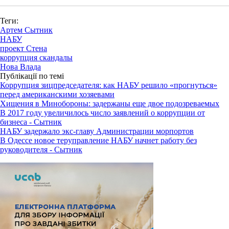
Теги:
Артем Сытник
НАБУ
проект Стена
коррупция скандалы
Нова Влада
Публікації по темі
Коррупция зицпредседателя: как НАБУ решило «прогнуться»
перед американскими хозяевами
Хищения в Минобороны: задержаны еще двое подозреваемых
В 2017 году увеличилось число заявлений о коррупции от
бизнеса - Сытник
НАБУ задержало экс-главу Администрации морпортов
В Одессе новое теруправление НАБУ начнет работу без
руководителя - Сытник