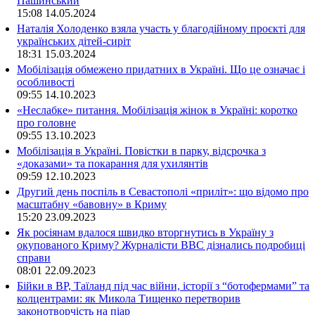
Пашинський
15:08
14.05.2024
Наталія Холоденко взяла участь у благодійному проєкті для
українських дітей-сиріт
18:31
15.03.2024
Мобілізація обмежено придатних в Україні. Що це означає і
особливості
09:55
14.10.2023
«Неслабке» питання. Мобілізація жінок в Україні: коротко
про головне
09:55
13.10.2023
Мобілізація в Україні. Повістки в парку, відсрочка з
«доказами» та покарання для ухилянтів
09:59
12.10.2023
Другий день поспіль в Севастополі «приліт»: що відомо про
масштабну «бавовну» в Криму
15:20
23.09.2023
Як росіянам вдалося швидко вторгнутись в Україну з
окупованого Криму? Журналісти ВВС дізнались подробиці
справи
08:01
22.09.2023
Бійки в ВР, Таїланд під час війни, історії з “ботофермами” та
колцентрами: як Микола Тищенко перетворив
законотворчість на піар