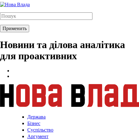
Новини та ділова аналітика
для проактивних
Держава
Бізнес
Суспільство
Аргумент