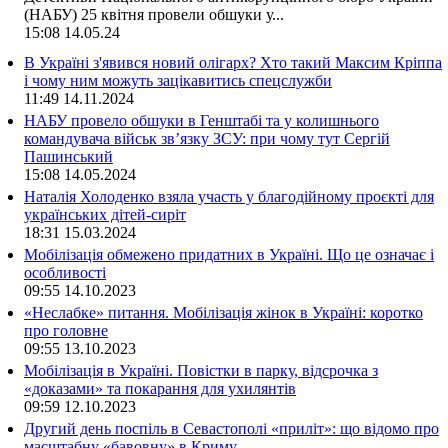
(НАБУ) 25 квітня провели обшуки у...
15:08
14.05.24
В Україні з'явився новий олігарх? Хто такий Максим Кріппа
і чому ним можуть зацікавитись спецслужби
11:49
14.11.2024
НАБУ провело обшуки в Генштабі та у колишнього
командувача військ зв’язку ЗСУ: при чому тут Сергій
Пашинський
15:08
14.05.2024
Наталія Холоденко взяла участь у благодійному проєкті для
українських дітей-сиріт
18:31
15.03.2024
Мобілізація обмежено придатних в Україні. Що це означає і
особливості
09:55
14.10.2023
«Неслабке» питання. Мобілізація жінок в Україні: коротко
про головне
09:55
13.10.2023
Мобілізація в Україні. Повістки в парку, відсрочка з
«доказами» та покарання для ухилянтів
09:59
12.10.2023
Другий день поспіль в Севастополі «приліт»: що відомо про
масштабну «бавовну» в Криму