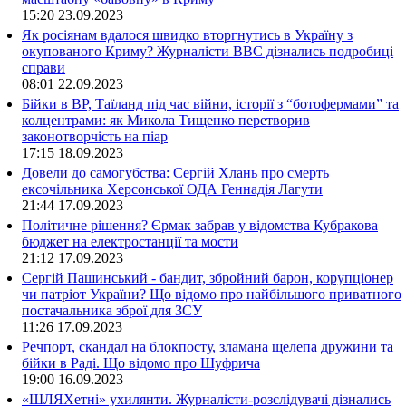
15:20
23.09.2023
Як росіянам вдалося швидко вторгнутись в Україну з
окупованого Криму? Журналісти ВВС дізнались подробиці
справи
08:01
22.09.2023
Бійки в ВР, Таїланд під час війни, історії з “ботофермами” та
колцентрами: як Микола Тищенко перетворив
законотворчість на піар
17:15
18.09.2023
Довели до самогубства: Сергій Хлань про смерть
ексочільника Херсонської ОДА Геннадія Лагути
21:44
17.09.2023
Політичне рішення? Єрмак забрав у відомства Кубракова
бюджет на електростанції та мости
21:12
17.09.2023
Сергій Пашинський - бандит, збройний барон, корупціонер
чи патріот України? Що відомо про найбільшого приватного
постачальника зброї для ЗСУ
11:26
17.09.2023
Речпорт, скандал на блокпосту, зламана щелепа дружини та
бійки в Раді. Що відомо про Шуфрича
19:00
16.09.2023
«ШЛЯХетні» ухилянти. Журналісти-розслідувачі дізнались