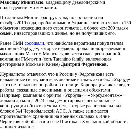
Максиму Микитасю
, владеющему девелоперскими
подразделениями компании.
По данным Мининфраструктуры, по состоянию на
октябрь 2019 года, проблемными в Украине считаются около 150
объектов незавершенного строительства, с более чем 200 тысяч
семей, инвестировавших в жилье, но не получивших его.
Ранее СМИ
сообщали
, что наиболее вероятным покупателем
активов «Укрбуда», которые недавно продал подозреваемый в
махинациях Максим Микитась, является глава ресторанной
компании FM-групп (сеть Tarantino family, включающая
рестораны в Москве и Киеве)
Дмитрий Федотенков
.
Журналисты отмечают, что в России у Федотенкова есть
налаженные связи, заинтересованные в таких активах. «Укрбуд»
– это не только новостройки в столице. Корпорация также ведет
работы, связанные с военными и опасными объектами.
Например, компания с орбиты «Укрбуда» – «Укрбудмонтаж» –
должна до конца 2023 года демонтировать нестабильные
конструкции объекта «Укрытие», которые расположены над
блоком №4 Чернобыльской АЭС. А также занимается
строительством хранилищ на военных складах в Ичне
Черниговской области и селе Цвитоха в Хмельницкой области,
– пишет издание.