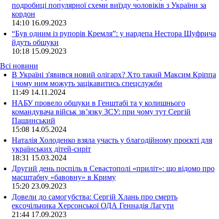
подробиці популярної схеми виїзду чоловіків з України за
кордон
14:10
16.09.2023
“Був одним із рупорів Кремля”: у нардепа Нестора Шуфрича
йдуть обшуки
10:18
15.09.2023
Всі новини
В Україні з'явився новий олігарх? Хто такий Максим Кріппа
і чому ним можуть зацікавитись спецслужби
11:49 14.11.2024
НАБУ провело обшуки в Генштабі та у колишнього
командувача військ зв’язку ЗСУ: при чому тут Сергій
Пашинський
15:08 14.05.2024
Наталія Холоденко взяла участь у благодійному проєкті для
українських дітей-сиріт
18:31 15.03.2024
Другий день поспіль в Севастополі «приліт»: що відомо про
масштабну «бавовну» в Криму
15:20 23.09.2023
Довели до самогубства: Сергій Хлань про смерть
ексочільника Херсонської ОДА Геннадія Лагути
21:44 17.09.2023