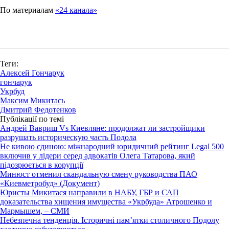
По материалам
«24 канала»
Теги:
Алексей Гончарук
гончарук
Укрбуд
Максим Микитась
Дмитрий Федотенков
Публікації по темі
Андрей Вавриш Vs Киевляне: продолжат ли застройщики
разрушать историческую часть Подола
Не кивою єдиною: міжнародний юридичний рейтинг Legal 500
включив у лідери серед адвокатів Олега Татарова, який
підозрюється в корупції
Минюст отменил скандальную смену руководства ПАО
«Киевметробуд» (Документ)
Юристы Микитася направили в НАБУ, ГБР и САП
доказательства хищения имущества «Укрбуда» Атрошенко и
Мармышем, – СМИ
Небезпечна тенденція. Історичні пам’ятки столичного Подолу