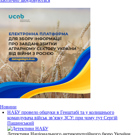
хаотично забудовуються
Новини
НАБУ провело обшуки в Генштабі та у колишнього
командувача військ зв’язку ЗСУ: при чому тут Сергій
Пашинський
Детективи Національного антикорупційного бюро України