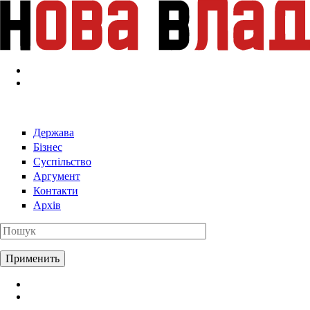
Перейти к основному содержанию
Держава
Бізнес
Суспільство
Аргумент
Контакти
Архів